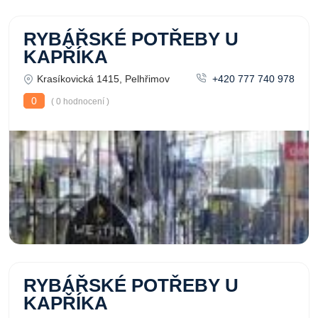
RYBÁŘSKÉ POTŘEBY U
KAPŘÍKA
Krasíkovická 1415, Pelhřimov
+420 777 740 978
0
( 0 hodnocení )
RYBÁŘSKÉ POTŘEBY U
KAPŘÍKA