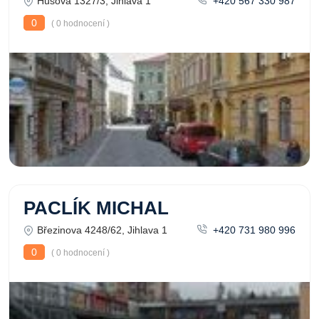
Husova 1327/3, Jihlava 1
+420 567 330 987
0
( 0 hodnocení )
PACLÍK MICHAL
Březinova 4248/62, Jihlava 1
+420 731 980 996
0
( 0 hodnocení )