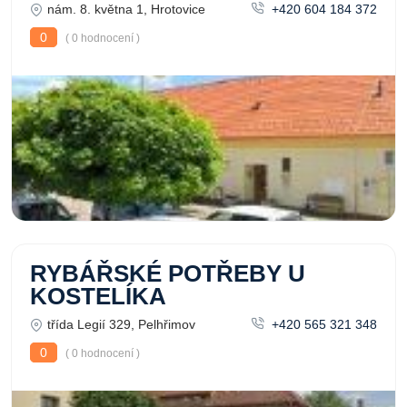
nám. 8. května 1, Hrotovice
+420 604 184 372
0
( 0 hodnocení )
RYBÁŘSKÉ POTŘEBY U
KOSTELÍKA
třída Legií 329, Pelhřimov
+420 565 321 348
0
( 0 hodnocení )