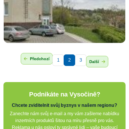
Předchozí
1
2
3
Další
Podnikáte na Vysočině?
Chcete zviditelnit svůj byznys v našem regionu?
Zanechte nám svůj e-mail a my vám zašleme nabídku
inzertních produktů šitou na míru přesně pro vás.
Reklama u nás osloví ty správné lidi – vaše budoucí