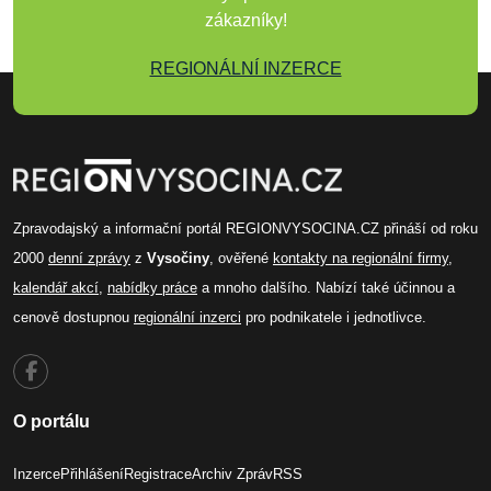
zákazníky!
REGIONÁLNÍ INZERCE
Zpravodajský a informační portál REGIONVYSOCINA.CZ přináší od roku
2000
denní zprávy
z
Vysočiny
, ověřené
kontakty na regionální firmy
,
kalendář akcí
,
nabídky práce
a mnoho dalšího. Nabízí také účinnou a
cenově dostupnou
regionální inzerci
pro podnikatele i jednotlivce.
O portálu
Inzerce
Přihlášení
Registrace
Archiv Zpráv
RSS