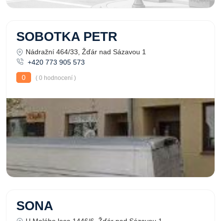
SOBOTKA PETR
Nádražní 464/33, Žďár nad Sázavou 1
+420 773 905 573
0
( 0 hodnocení )
SONA