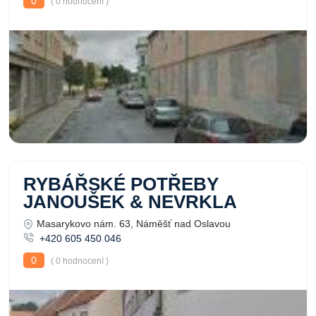
0
( 0 hodnocení )
RYBÁŘSKÉ POTŘEBY
JANOUŠEK & NEVRKLA
Masarykovo nám. 63, Náměšť nad Oslavou
+420 605 450 046
0
( 0 hodnocení )