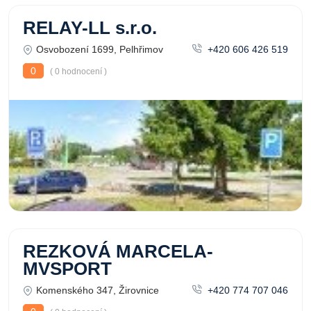
RELAY-LL s.r.o.
Osvobození 1699, Pelhřimov
+420 606 426 519
0
( 0 hodnocení )
REZKOVÁ MARCELA-
MVSPORT
Komenského 347, Žirovnice
+420 774 707 046