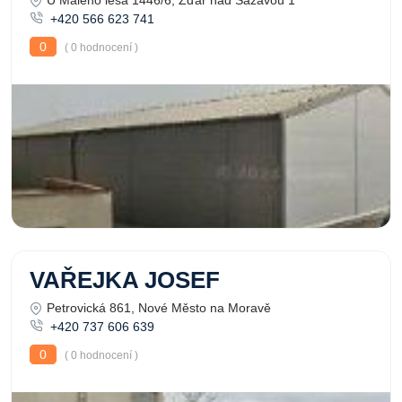
U Malého lesa 1446/6, Žďár nad Sázavou 1
+420 566 623 741
0
( 0 hodnocení )
VAŘEJKA JOSEF
Petrovická 861, Nové Město na Moravě
+420 737 606 639
0
( 0 hodnocení )