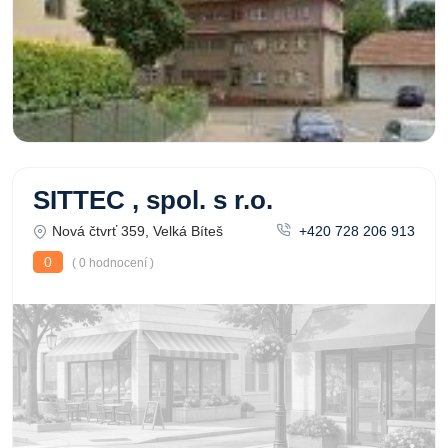
SITTEC , spol. s r.o.
Nová čtvrť 359, Velká Bíteš
+420 728 206 913
0
( 0 hodnocení )