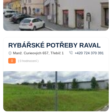
RYBÁŘSKÉ POTŘEBY RAVAL
Manž. Curieových 657, Třebíč 1
+420 724 370 391
0
( 0 hodnocení )