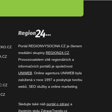
Portál REGIONVYSOCINA.CZ je členem
CKO.CZ
mediální skupiny
REGION24.CZ
.
A.CZ
Provozovatelem sítě regionálních a
informačních portálů je společnost
UNIWEB
. Online agentura UNIWEB byla
založená v roce 1997 a poskytuje tvorbu
C.CZ
webů, SEO služby a online marketing.
.CZ
Sledujte také náš
portál o zdraví
a
životním stylu
ZdraveTrendy.cz
.