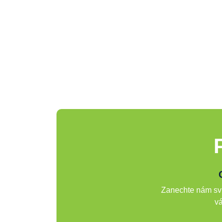
Zanechte nám svů
vá