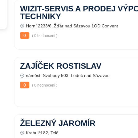
WIZIT-SERVIS A PRODEJ VÝP
TECHNIKY
Horní 2233/6, Žďár nad Sázavou 1OD Convent
0
( 0 hodnocení )
ZAJÍČEK ROSTISLAV
náměstí Svobody 503, Ledeč nad Sázavou
0
( 0 hodnocení )
ŽELEZNÝ JAROMÍR
Krahulčí 82, Telč