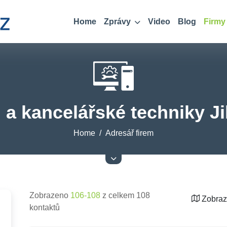
Home
Zprávy
Video
Blog
Firmy
 a kancelářské techniky J
Home
Adresář firem
Zobrazeno
106-108
z celkem 108
Zobraz
kontaktů