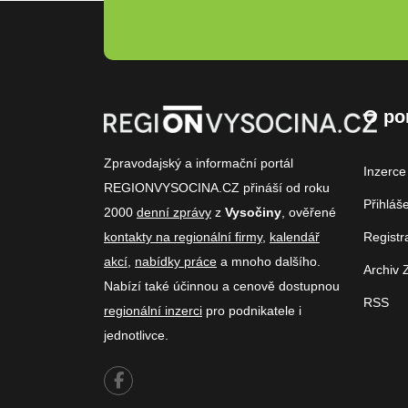
O po
Zpravodajský a informační portál
Inzerce
REGIONVYSOCINA.CZ přináší od roku
Přihláš
2000
denní zprávy
z
Vysočiny
, ověřené
kontakty na regionální firmy
,
kalendář
Registr
akcí
,
nabídky práce
a mnoho dalšího.
Archiv 
Nabízí také účinnou a cenově dostupnou
RSS
regionální inzerci
pro podnikatele i
jednotlivce.