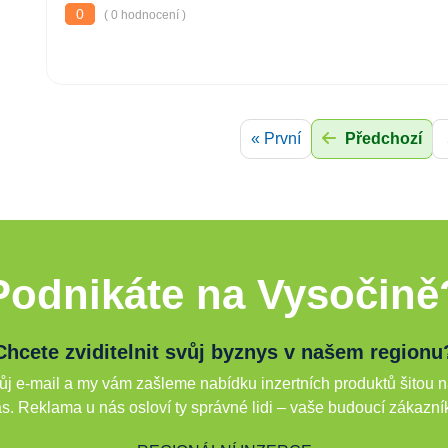
0
( 0 hodnocení )
« První
Předchozí
Podnikáte na Vysočině
Chcete zviditelnit svůj byznys v našem regionu
j e-mail a my vám zašleme nabídku inzertních produktů šitou n
s. Reklama u nás osloví ty správné lidi – vaše budoucí zákazní