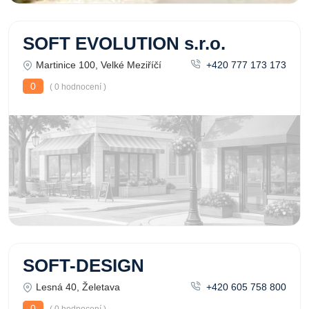
SOFT EVOLUTION s.r.o.
Martinice 100, Velké Meziříčí
+420 777 173 173
0
( 0 hodnocení )
SOFT-DESIGN
Lesná 40, Želetava
+420 605 758 800
0