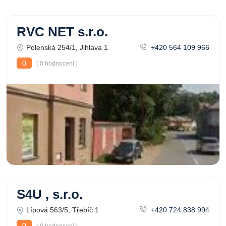
RVC NET s.r.o.
Polenská 254/1, Jihlava 1
+420 564 109 966
0
( 0 hodnocení )
S4U , s.r.o.
Lípová 563/5, Třebíč 1
+420 724 838 994
0