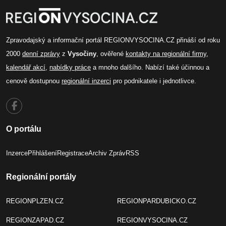
Zpravodajský a informační portál REGIONVYSOCINA.CZ přináší od roku
2000
denní zprávy
z
Vysočiny
, ověřené
kontakty na regionální firmy
,
kalendář akcí
,
nabídky práce
a mnoho dalšího. Nabízí také účinnou a
cenově dostupnou
regionální inzerci
pro podnikatele i jednotlivce.
O portálu
Inzerce
Přihlášení
Registrace
Archiv Zpráv
RSS
Regionální portály
REGIONPLZEN.CZ
REGIONPARDUBICKO.CZ
REGIONZAPAD.CZ
REGIONVYSOCINA.CZ