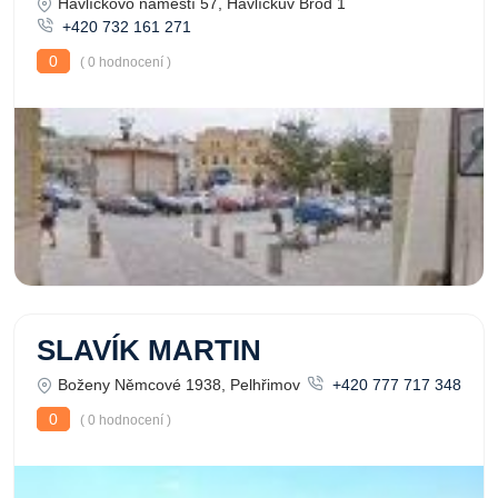
Havlíčkovo náměstí 57, Havlíčkův Brod 1
+420 732 161 271
0
( 0 hodnocení )
SLAVÍK MARTIN
Boženy Němcové 1938, Pelhřimov
+420 777 717 348
0
( 0 hodnocení )