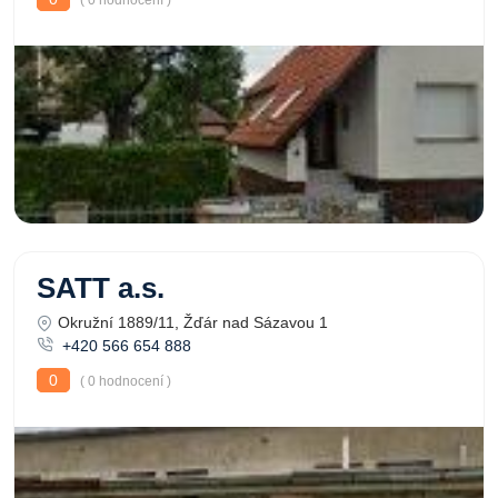
( 0 hodnocení )
SATT a.s.
Okružní 1889/11, Žďár nad Sázavou 1
+420 566 654 888
0
( 0 hodnocení )