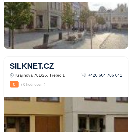
SILKNET.CZ
Krajinova 781/26, Třebíč 1
+420 604 786 041
0
( 0 hodnocení )