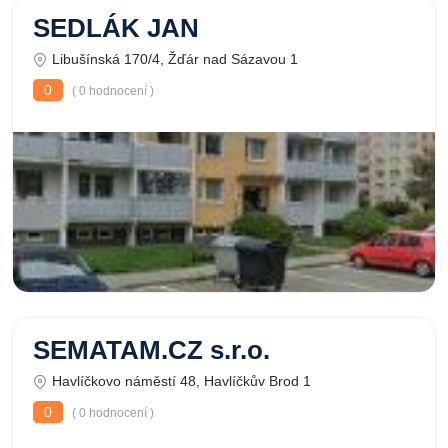
SEDLÁK JAN
Libušínská 170/4, Žďár nad Sázavou 1
0
( 0 hodnocení )
SEMATAM.CZ s.r.o.
Havlíčkovo náměstí 48, Havlíčkův Brod 1
0
( 0 hodnocení )