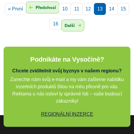
Předchozí
« První
10
11
12
13
14
15
16
Další
Podnikáte na Vysočině?
Chcete zviditelnit svůj byznys v našem regionu?
Zanechte nám svůj e-mail a my vám zašleme nabídku
inzertních produktů šitou na míru přesně pro vás.
Reklama u nás osloví ty správné lidi – vaše budoucí
zákazníky!
REGIONÁLNÍ INZERCE