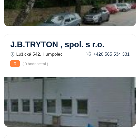
J.B.TRYTON , spol. s r.o.
Lužická 542, Humpolec
+420 565 534 331
0
( 0 hodnocení )