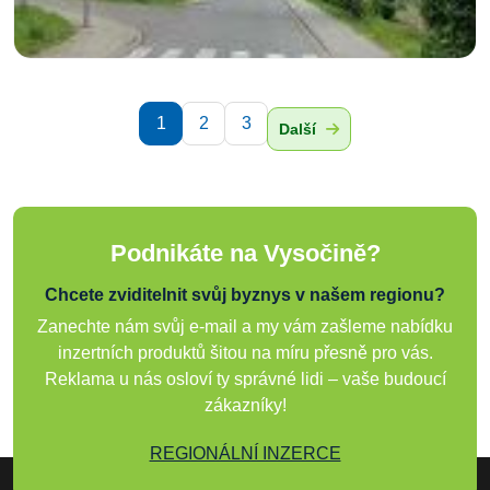
1
2
3
Další
Podnikáte na Vysočině?
Chcete zviditelnit svůj byznys v našem regionu?
Zanechte nám svůj e-mail a my vám zašleme nabídku
inzertních produktů šitou na míru přesně pro vás.
Reklama u nás osloví ty správné lidi – vaše budoucí
zákazníky!
REGIONÁLNÍ INZERCE