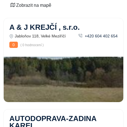
Zobrazit na mapě
A & J KREJČÍ , s.r.o.
Jabloňov 118, Velké Meziříčí
+420 604 402 654
0
( 0 hodnocení )
AUTODOPRAVA-ZADINA
KAREL