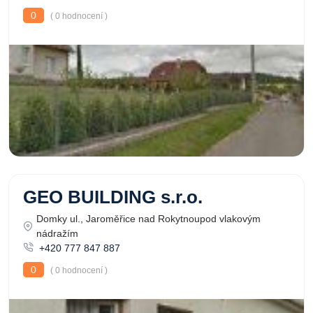
0
( 0 hodnocení )
GEO BUILDING s.r.o.
Domky ul., Jaroměřice nad Rokytnoupod vlakovým
nádražím
+420 777 847 887
0
( 0 hodnocení )