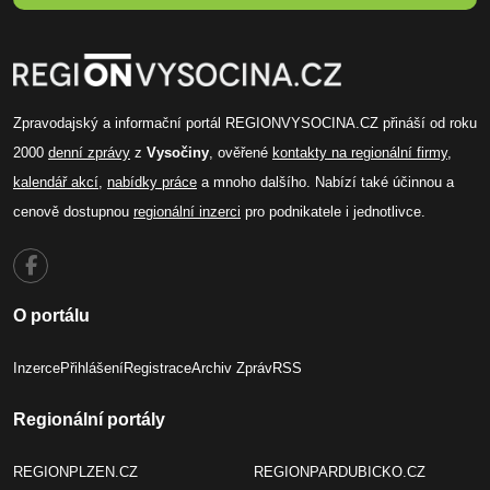
Zpravodajský a informační portál REGIONVYSOCINA.CZ přináší od roku
2000
denní zprávy
z
Vysočiny
, ověřené
kontakty na regionální firmy
,
kalendář akcí
,
nabídky práce
a mnoho dalšího. Nabízí také účinnou a
cenově dostupnou
regionální inzerci
pro podnikatele i jednotlivce.
O portálu
Inzerce
Přihlášení
Registrace
Archiv Zpráv
RSS
Regionální portály
REGIONPLZEN.CZ
REGIONPARDUBICKO.CZ