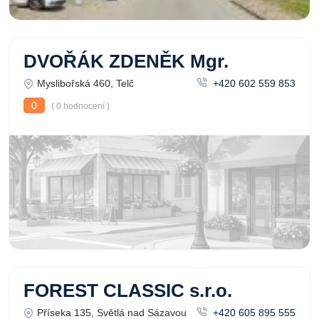
DVOŘÁK ZDENĚK Mgr.
Myslibořská 460, Telč
+420 602 559 853
0
( 0 hodnocení )
FOREST CLASSIC s.r.o.
Příseka 135, Světlá nad Sázavou
+420 605 895 555