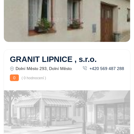
GRANIT LIPNICE , s.r.o.
Dolní Město 293, Dolní Město
+420 569 487 288
0
( 0 hodnocení )