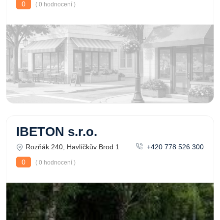
0
( 0 hodnocení )
IBETON s.r.o.
Rozňák 240, Havlíčkův Brod 1
+420 778 526 300
0
( 0 hodnocení )