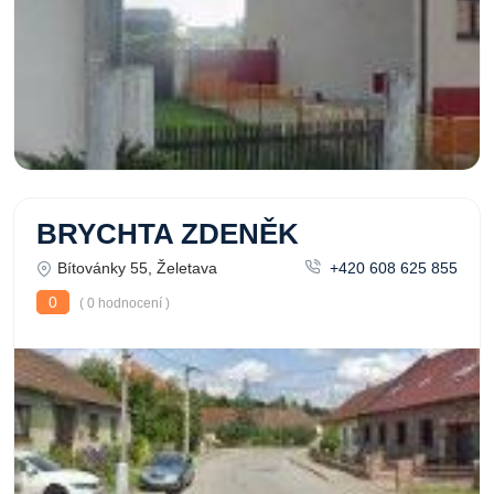
BRYCHTA ZDENĚK
Bítovánky 55, Želetava
+420 608 625 855
0
( 0 hodnocení )