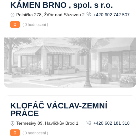
KÁMEN BRNO , spol. s r.o.
Polnička 278, Žďár nad Sázavou 2
+420 602 742 507
0
( 0 hodnocení )
KLOFÁČ VÁCLAV-ZEMNÍ
PRÁCE
Termesivy 89, Havlíčkův Brod 1
+420 602 181 318
0
( 0 hodnocení )