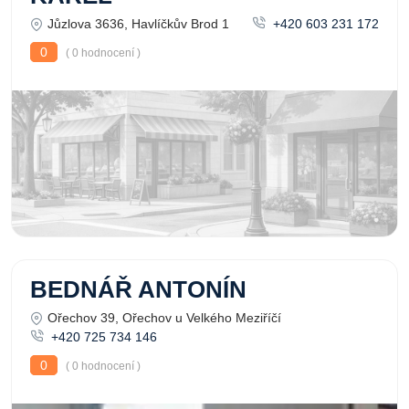
Jůzlova 3636, Havlíčkův Brod 1
+420 603 231 172
0
( 0 hodnocení )
BEDNÁŘ ANTONÍN
Ořechov 39, Ořechov u Velkého Meziříčí
+420 725 734 146
0
( 0 hodnocení )