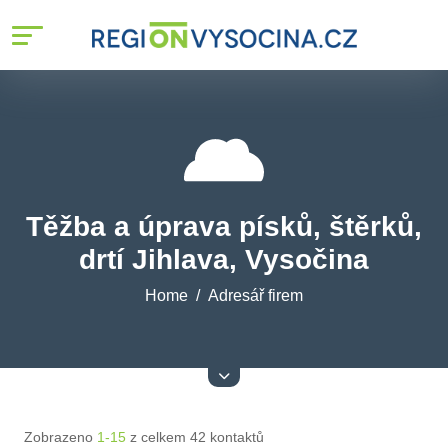
Těžba a úprava písků, štěrků,
drtí Jihlava, Vysočina
Home
Adresář firem
Zobrazeno
1-15
z celkem 42 kontaktů