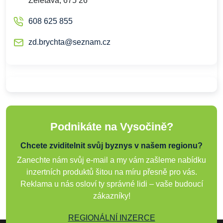
Želetava, 675 26
608 625 855
zd.brychta@seznam.cz
Podnikáte na Vysočině?
Chcete zviditelnit svůj byznys v našem regionu?
Zanechte nám svůj e-mail a my vám zašleme nabídku
inzertních produktů šitou na míru přesně pro vás.
Reklama u nás osloví ty správné lidi – vaše budoucí
zákazníky!
REGIONÁLNÍ INZERCE