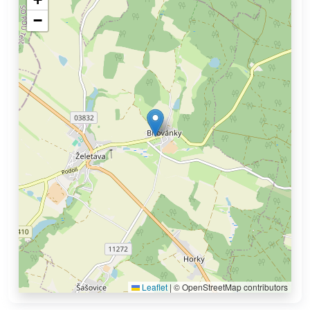
−
Leaflet
|
© OpenStreetMap contributors