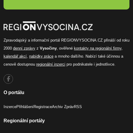
Zpravodajský a informační portál REGIONVYSOCINA.CZ přináší od roku
2000
denní zprávy
z
Vysočiny
, ověřené
kontakty na regionální firmy
,
kalendář akcí
,
nabídky práce
a mnoho dalšího. Nabízí také účinnou a
cenově dostupnou
regionální inzerci
pro podnikatele i jednotlivce.
O portálu
Inzerce
Přihlášení
Registrace
Archiv Zpráv
RSS
Regionální portály