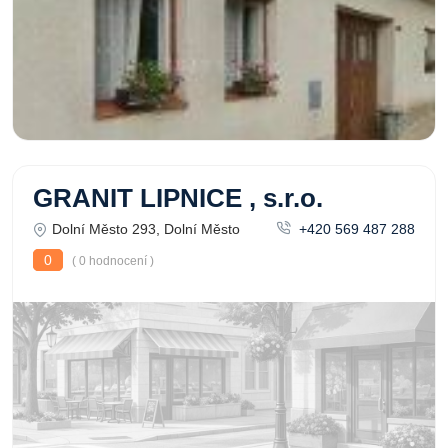
GRANIT LIPNICE , s.r.o.
Dolní Město 293, Dolní Město
+420 569 487 288
0
( 0 hodnocení )