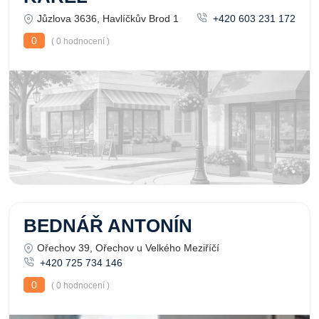
Jůzlova 3636, Havlíčkův Brod 1
+420 603 231 172
0
( 0 hodnocení )
BEDNÁŘ ANTONÍN
Ořechov 39, Ořechov u Velkého Meziříčí
+420 725 734 146
0
( 0 hodnocení )