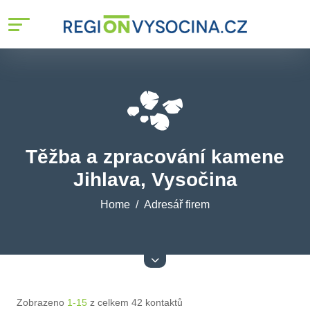
Těžba a zpracování kamene
Jihlava, Vysočina
Home
Adresář firem
Zobrazeno
1-15
z celkem 42 kontaktů