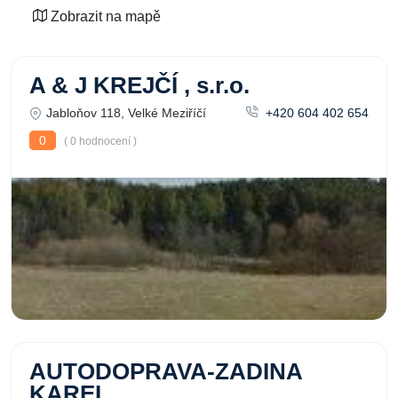
Zobrazit na mapě
A & J KREJČÍ , s.r.o.
Jabloňov 118, Velké Meziříčí
+420 604 402 654
0
( 0 hodnocení )
AUTODOPRAVA-ZADINA
KAREL