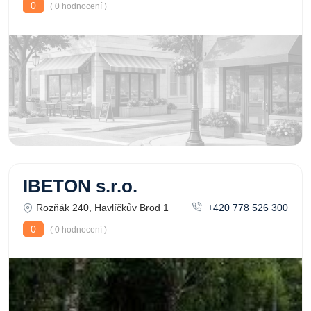
0
( 0 hodnocení )
IBETON s.r.o.
Rozňák 240, Havlíčkův Brod 1
+420 778 526 300
0
( 0 hodnocení )