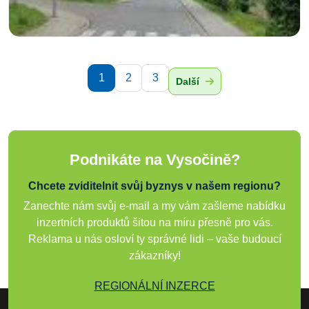
1
2
3
Další
Podnikáte na Vysočině?
Chcete zviditelnit svůj byznys v našem regionu?
Zanechte nám svůj e-mail a my vám zašleme nabídku
inzertních produktů šitou na míru přesně pro vás.
Reklama u nás osloví ty správné lidi – vaše budoucí
zákazníky!
REGIONÁLNÍ INZERCE