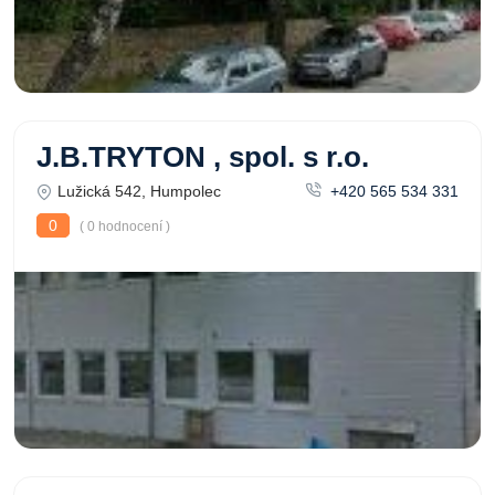
J.B.TRYTON , spol. s r.o.
Lužická 542, Humpolec
+420 565 534 331
0
( 0 hodnocení )