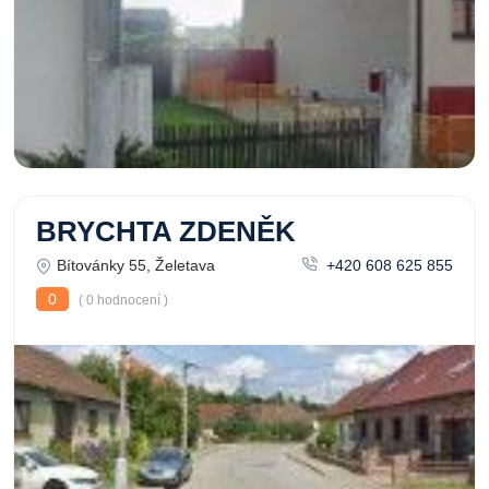
BRYCHTA ZDENĚK
Bítovánky 55, Želetava
+420 608 625 855
0
( 0 hodnocení )