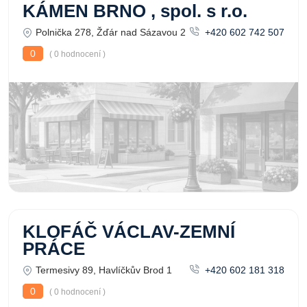
KÁMEN BRNO , spol. s r.o.
Polnička 278, Žďár nad Sázavou 2
+420 602 742 507
0
( 0 hodnocení )
KLOFÁČ VÁCLAV-ZEMNÍ
PRÁCE
Termesivy 89, Havlíčkův Brod 1
+420 602 181 318
0
( 0 hodnocení )