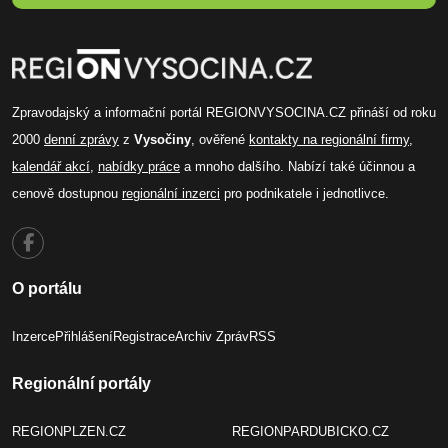
Zpravodajský a informační portál REGIONVYSOCINA.CZ přináší od roku
2000
denní zprávy
z
Vysočiny
, ověřené
kontakty na regionální firmy
,
kalendář akcí
,
nabídky práce
a mnoho dalšího. Nabízí také účinnou a
cenově dostupnou
regionální inzerci
pro podnikatele i jednotlivce.
O portálu
Inzerce
Přihlášení
Registrace
Archiv Zpráv
RSS
Regionální portály
REGIONPLZEN.CZ
REGIONPARDUBICKO.CZ