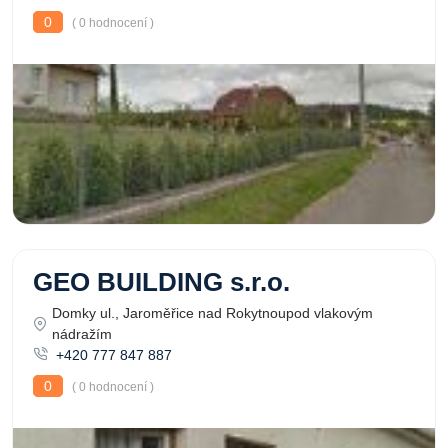
0
( 0 hodnocení )
GEO BUILDING s.r.o.
Domky ul., Jaroměřice nad Rokytnoupod vlakovým
nádražím
+420 777 847 887
0
( 0 hodnocení )