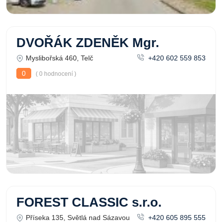
DVOŘÁK ZDENĚK Mgr.
Myslibořská 460, Telč
+420 602 559 853
0
( 0 hodnocení )
FOREST CLASSIC s.r.o.
Příseka 135, Světlá nad Sázavou
+420 605 895 555