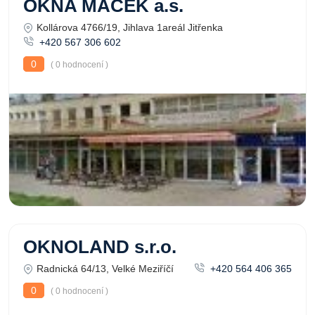
OKNA MACEK a.s.
Kollárova 4766/19, Jihlava 1areál Jitřenka
+420 567 306 602
0
( 0 hodnocení )
OKNOLAND s.r.o.
Radnická 64/13, Velké Meziříčí
+420 564 406 365
0
( 0 hodnocení )