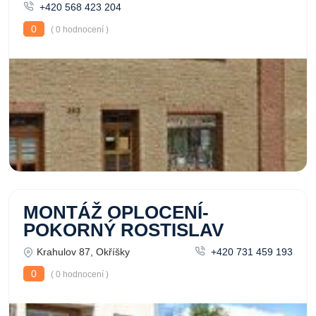
+420 568 423 204
0
( 0 hodnocení )
MONTÁŽ OPLOCENÍ-
POKORNÝ ROSTISLAV
Krahulov 87, Okříšky
+420 731 459 193
0
( 0 hodnocení )