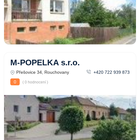
M-POPELKA s.r.o.
Přešovice 34, Rouchovany
+420 722 939 873
0
( 0 hodnocení )