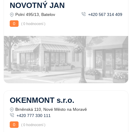
NOVOTNÝ JAN
Polní 495/13, Batelov
+420 567 314 409
0
( 0 hodnocení )
OKENMONT s.r.o.
Brněnská 110, Nové Město na Moravě
+420 777 330 111
0
( 0 hodnocení )