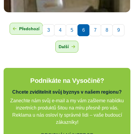
Předchozí
3
4
5
6
7
8
9
Další
Podnikáte na Vysočině?
Chcete zviditelnit svůj byznys v našem regionu?
Zanechte nám svůj e-mail a my vám zašleme nabídku
inzertních produktů šitou na míru přesně pro vás.
Reklama u nás osloví ty správné lidi – vaše budoucí
zákazníky!