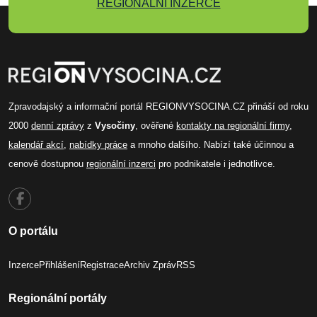
REGIONÁLNÍ INZERCE
Zpravodajský a informační portál REGIONVYSOCINA.CZ přináší od roku
2000
denní zprávy
z
Vysočiny
, ověřené
kontakty na regionální firmy
,
kalendář akcí
,
nabídky práce
a mnoho dalšího. Nabízí také účinnou a
cenově dostupnou
regionální inzerci
pro podnikatele i jednotlivce.
O portálu
Inzerce
Přihlášení
Registrace
Archiv Zpráv
RSS
Regionální portály