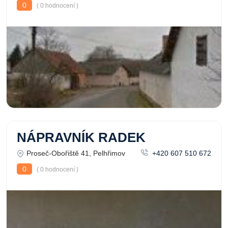
0
( 0 hodnocení )
NÁPRAVNÍK RADEK
Proseč-Obořiště 41, Pelhřimov
+420 607 510 672
0
( 0 hodnocení )