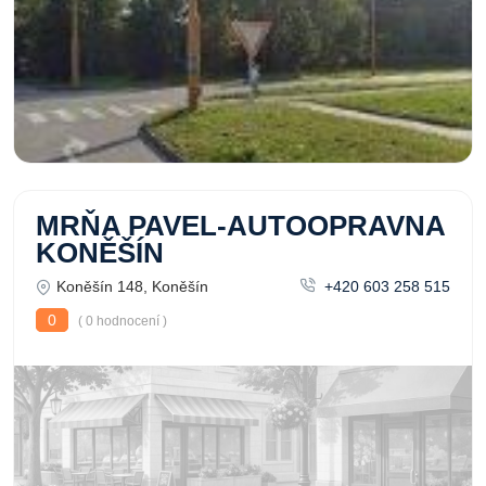
MRŇA PAVEL-AUTOOPRAVNA
KONĚŠÍN
Koněšín 148, Koněšín
+420 603 258 515
0
( 0 hodnocení )