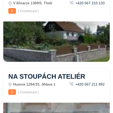
V Klínarce 1389/5, Třešť
+420 567 210 133
0
( 0 hodnocení )
NA STOUPÁCH ATELIÉR
Husova 1284/33, Jihlava 1
+420 567 211 892
0
( 0 hodnocení )