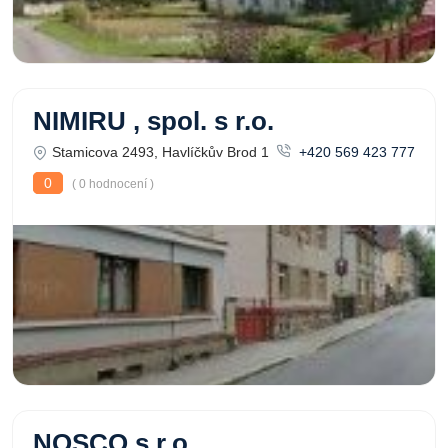
NIMIRU , spol. s r.o.
Stamicova 2493, Havlíčkův Brod 1
+420 569 423 777
0
( 0 hodnocení )
NOSCO s.r.o.