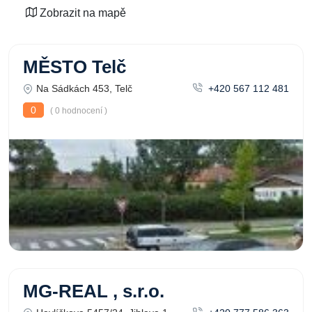
Zobrazit na mapě
MĚSTO Telč
Na Sádkách 453, Telč
+420 567 112 481
0
( 0 hodnocení )
MG-REAL , s.r.o.