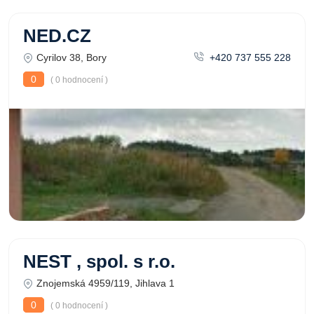
NED.CZ
Cyrilov 38, Bory
+420 737 555 228
0
( 0 hodnocení )
NEST , spol. s r.o.
Znojemská 4959/119, Jihlava 1
0
( 0 hodnocení )