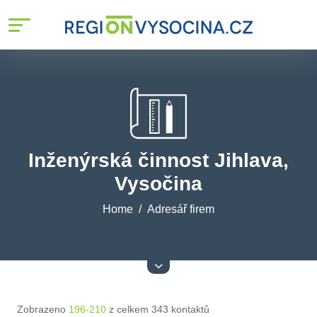
Inženýrská činnost Jihlava,
Vysočina
Home
Adresář firem
Zobrazeno
196-210
z celkem 343 kontaktů