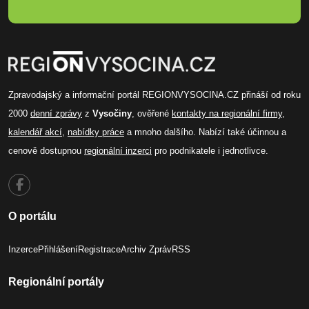
Zpravodajský a informační portál REGIONVYSOCINA.CZ přináší od roku
2000
denní zprávy
z
Vysočiny
, ověřené
kontakty na regionální firmy
,
kalendář akcí
,
nabídky práce
a mnoho dalšího. Nabízí také účinnou a
cenově dostupnou
regionální inzerci
pro podnikatele i jednotlivce.
O portálu
Inzerce
Přihlášení
Registrace
Archiv Zpráv
RSS
Regionální portály