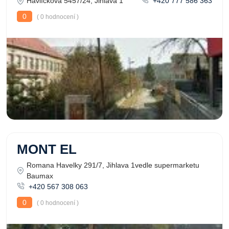
Havlíčkova 5457/24, Jihlava 1
+420 777 586 363
0
( 0 hodnocení )
MONT EL
Romana Havelky 291/7, Jihlava 1vedle supermarketu
Baumax
+420 567 308 063
0
( 0 hodnocení )