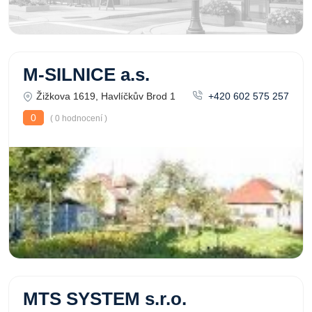
M-SILNICE a.s.
Žižkova 1619, Havlíčkův Brod 1
+420 602 575 257
0
( 0 hodnocení )
MTS SYSTEM s.r.o.