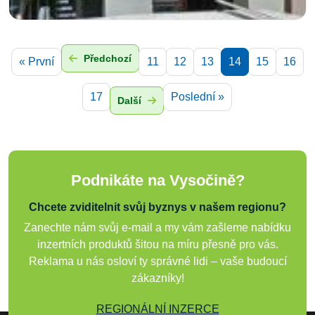
Předchozí
« První
11
12
13
14
15
16
17
Poslední »
Další
Podnikáte na Vysočině?
Chcete zviditelnit svůj byznys v našem regionu?
Zanechte nám svůj e-mail a my vám zašleme nabídku
inzertních produktů šitou na míru přesně pro vás.
Reklama u nás osloví ty správné lidi – vaše budoucí
zákazníky!
REGIONÁLNÍ INZERCE