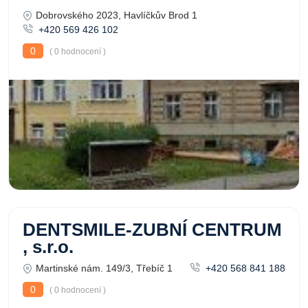
Dobrovského 2023, Havlíčkův Brod 1
+420 569 426 102
0
( 0 hodnocení )
DENTSMILE-ZUBNÍ CENTRUM
, s.r.o.
Martinské nám. 149/3, Třebíč 1
+420 568 841 188
0
( 0 hodnocení )