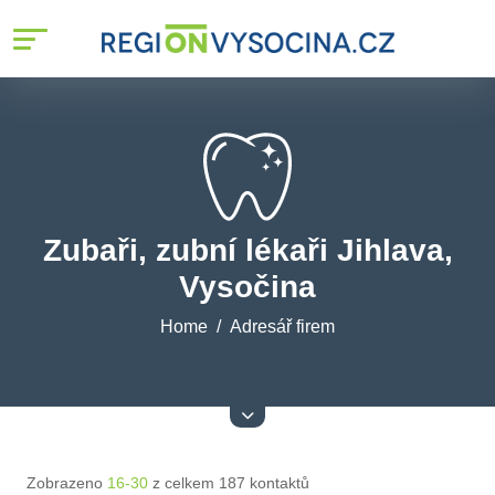
Zubaři, zubní lékaři Jihlava,
Vysočina
Home
Adresář firem
Zobrazeno
16-30
z celkem 187 kontaktů