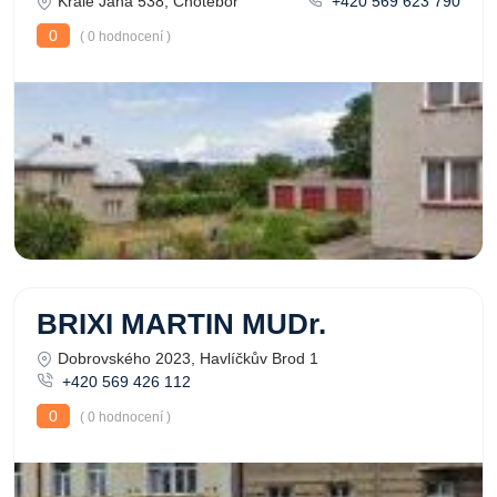
Krále Jana 538, Chotěboř
+420 569 623 790
0
( 0 hodnocení )
BRIXI MARTIN MUDr.
Dobrovského 2023, Havlíčkův Brod 1
+420 569 426 112
0
( 0 hodnocení )