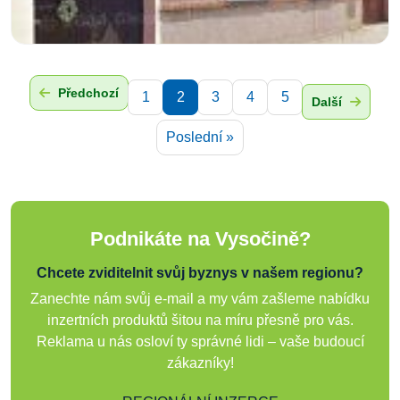
Předchozí
1
2
3
4
5
Další
Poslední »
Podnikáte na Vysočině?
Chcete zviditelnit svůj byznys v našem regionu?
Zanechte nám svůj e-mail a my vám zašleme nabídku
inzertních produktů šitou na míru přesně pro vás.
Reklama u nás osloví ty správné lidi – vaše budoucí
zákazníky!