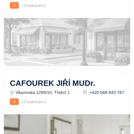
0
( 0 hodnocení )
CAFOUREK JIŘÍ MUDr.
Vltavínská 1289/10, Třebíč 1
+420 568 843 787
0
( 0 hodnocení )