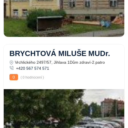
BRYCHTOVÁ MILUŠE MUDr.
Vrchlického 2497/57, Jihlava 1Dům zdraví-2.patro
+420 567 574 571
0
( 0 hodnocení )