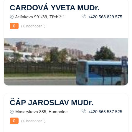
CARDOVÁ YVETA MUDr.
Jelínkova 991/39, Třebíč 1
+420 568 829 575
0
( 0 hodnocení )
ČÁP JAROSLAV MUDr.
Masarykova 885, Humpolec
+420 565 537 525
0
( 0 hodnocení )