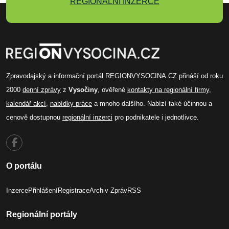
REGIONÁLNÍ INZERCE
Zpravodajský a informační portál REGIONVYSOCINA.CZ přináší od roku
2000
denní zprávy
z
Vysočiny
, ověřené
kontakty na regionální firmy
,
kalendář akcí
,
nabídky práce
a mnoho dalšího. Nabízí také účinnou a
cenově dostupnou
regionální inzerci
pro podnikatele i jednotlivce.
O portálu
Inzerce
Přihlášení
Registrace
Archiv Zpráv
RSS
Regionální portály