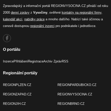
Zpravodajský a informační portál REGIONVYSOCINA.CZ přináší od roku
2000
denní zprávy
z
Vysočiny
, ověřené
kontakty na regionální firmy
,
kalendář akcí
,
nabídky práce
a mnoho dalšího. Nabízí také účinnou a
cenově dostupnou
regionální inzerci
pro podnikatele i jednotlivce.
O portálu
Inzerce
Přihlášení
Registrace
Archiv Zpráv
RSS
Regionální portály
REGIONPLZEN.CZ
REGIONPARDUBICKO.CZ
REGIONZAPAD.CZ
REGIONVYSOCINA.CZ
REGIONJIH.CZ
REGIONBRNO.CZ