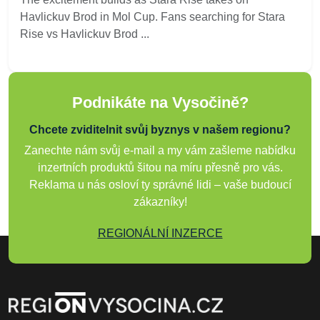
Havlickuv Brod in Mol Cup. Fans searching for Stara
Rise vs Havlickuv Brod ...
Podnikáte na Vysočině?
Chcete zviditelnit svůj byznys v našem regionu?
Zanechte nám svůj e-mail a my vám zašleme nabídku
inzertních produktů šitou na míru přesně pro vás.
Reklama u nás osloví ty správné lidi – vaše budoucí
zákazníky!
REGIONÁLNÍ INZERCE