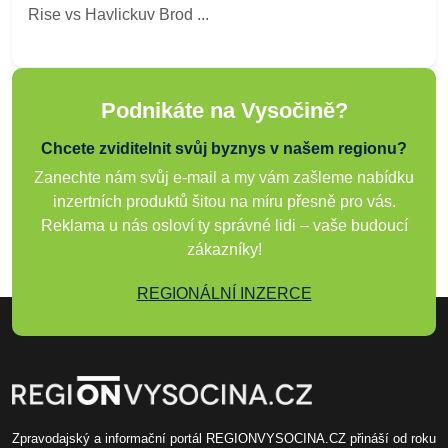
Rise vs Havlickuv Brod ...
Podnikáte na Vysočině?
Chcete zviditelnit svůj byznys v našem regionu?
Zanechte nám svůj e-mail a my vám zašleme nabídku
inzertních produktů šitou na míru přesně pro vás.
Reklama u nás osloví ty správné lidi – vaše budoucí
zákazníky!
REGIONÁLNÍ INZERCE
Zpravodajský a informační portál REGIONVYSOCINA.CZ přináší od roku