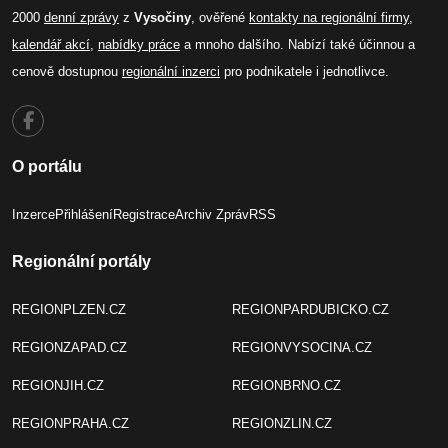
2000
denní zprávy
z
Vysočiny
, ověřené
kontakty na regionální firmy
,
kalendář akcí
,
nabídky práce
a mnoho dalšího. Nabízí také účinnou a
cenově dostupnou
regionální inzerci
pro podnikatele i jednotlivce.
O portálu
Inzerce
Přihlášení
Registrace
Archiv Zpráv
RSS
Regionální portály
REGIONPLZEN.CZ
REGIONPARDUBICKO.CZ
REGIONZAPAD.CZ
REGIONVYSOCINA.CZ
REGIONJIH.CZ
REGIONBRNO.CZ
REGIONPRAHA.CZ
REGIONZLIN.CZ