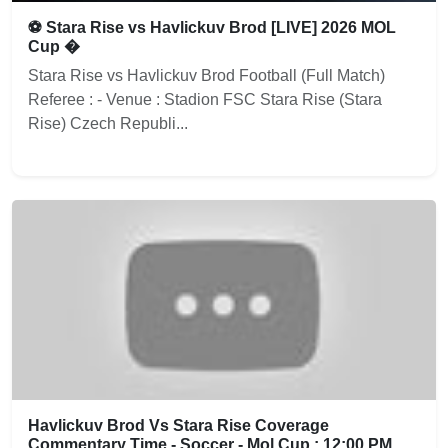
⚽ Stara Rise vs Havlickuv Brod [LIVE] 2026 MOL
Cup �
Stara Rise vs Havlickuv Brod Football (Full Match)
Referee : - Venue : Stadion FSC Stara Rise (Stara
Rise) Czech Republi...
Havlickuv Brod Vs Stara Rise Coverage
Commentary Time - Soccer - Mol Cup : 12:00 PM