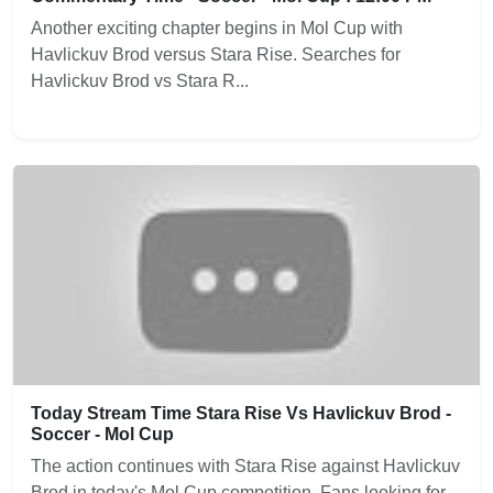
Another exciting chapter begins in Mol Cup with
Havlickuv Brod versus Stara Rise. Searches for
Havlickuv Brod vs Stara R...
Today Stream Time Stara Rise Vs Havlickuv Brod -
Soccer - Mol Cup
The action continues with Stara Rise against Havlickuv
Brod in today's Mol Cup competition. Fans looking for