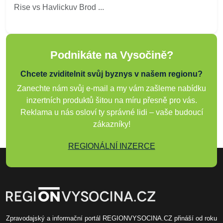
Rise vs Havlickuv Brod ...
Podnikáte na Vysočině?
Chcete zviditelnit svůj byznys v našem regionu?
Zanechte nám svůj e-mail a my vám zašleme nabídku
inzertních produktů šitou na míru přesně pro vás.
Reklama u nás osloví ty správné lidi – vaše budoucí
zákazníky!
REGIONÁLNÍ INZERCE
Zpravodajský a informační portál REGIONVYSOCINA.CZ přináší od roku