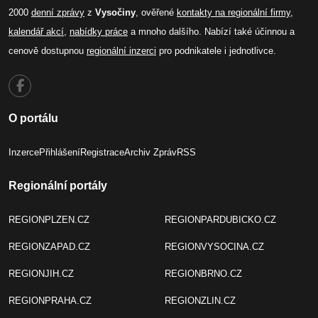
2000
denní zprávy
z
Vysočiny
, ověřené
kontakty na regionální firmy
,
kalendář akcí
,
nabídky práce
a mnoho dalšího. Nabízí také účinnou a
cenově dostupnou
regionální inzerci
pro podnikatele i jednotlivce.
O portálu
Inzerce
Přihlášení
Registrace
Archiv Zpráv
RSS
Regionální portály
REGIONPLZEN.CZ
REGIONPARDUBICKO.CZ
REGIONZAPAD.CZ
REGIONVYSOCINA.CZ
REGIONJIH.CZ
REGIONBRNO.CZ
REGIONPRAHA.CZ
REGIONZLIN.CZ