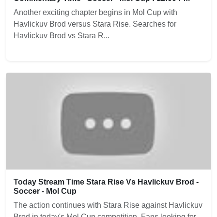
Another exciting chapter begins in Mol Cup with
Havlickuv Brod versus Stara Rise. Searches for
Havlickuv Brod vs Stara R...
Today Stream Time Stara Rise Vs Havlickuv Brod -
Soccer - Mol Cup
The action continues with Stara Rise against Havlickuv
Brod in today's Mol Cup competition. Fans looking for