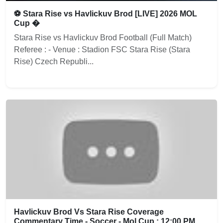
⚽ Stara Rise vs Havlickuv Brod [LIVE] 2026 MOL
Cup �
Stara Rise vs Havlickuv Brod Football (Full Match)
Referee : - Venue : Stadion FSC Stara Rise (Stara
Rise) Czech Republi...
Havlickuv Brod Vs Stara Rise Coverage
Commentary Time - Soccer - Mol Cup : 12:00 PM