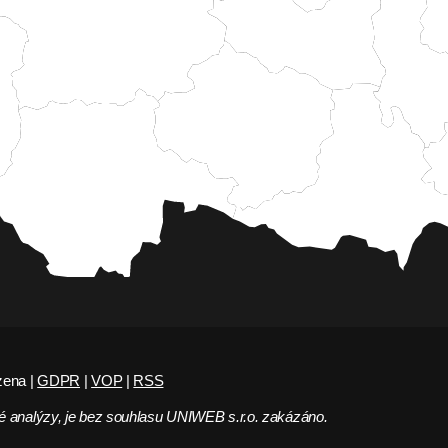
zena |
GDPR
|
VOP
|
RSS
 analýzy, je bez souhlasu UNIWEB s.r.o. zakázáno.