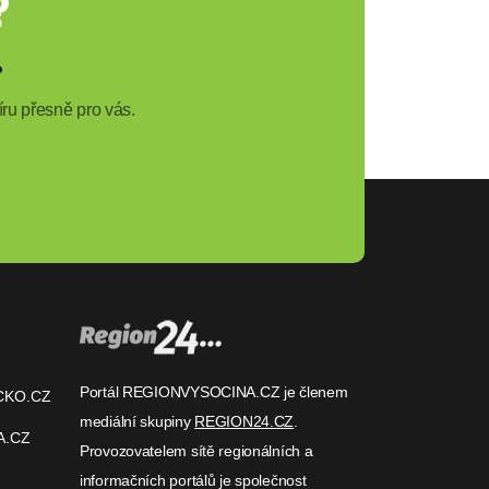
?
?
ru přesně pro vás.
Portál REGIONVYSOCINA.CZ je členem
CKO.CZ
mediální skupiny
REGION24.CZ
.
A.CZ
Provozovatelem sítě regionálních a
informačních portálů je společnost