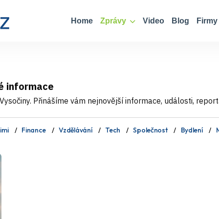
Home
Zprávy
Video
Blog
Firmy
é informace
ysočiny. Přinášíme vám nejnovější informace, události, report
imi
Finance
Vzdělávání
Tech
Společnost
Bydlení
M