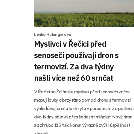
Lenka Hubingerová
Myslivci v Řečici před
senosečí používají dron s
termovizí. Za dva týdny
našli více než 60 srnčat
V Řečici na Žďársku myslivci před senosečí večer
mapují louky a brzy ráno pomocí dronu s termovizí
vyhledávají srnčata ukrytá v porostech. Za posledn
dva týdny objevili přes šedesát mláďat. Nový dron
za zhruba 185 tisíc korun výrazně zvýšil úspěšnost
zásahů.