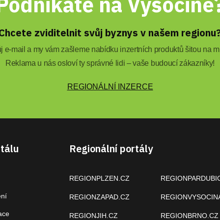
Podnikáte na Vysočině
Chcete zviditelnit svůj byznys v našem regionu
 e-mail a my vám zašleme nabídku inzertních produktů šitou na mí
Reklama u nás osloví ty správné lidi – vaše budoucí zákazníky!
REGIONÁLNÍ INZERCE
tálu
Regionální portály
REGIONPLZEN.CZ
REGIONPARDUBI
ení
REGIONZAPAD.CZ
REGIONVYSOCIN
ace
REGIONJIH.CZ
REGIONBRNO.CZ