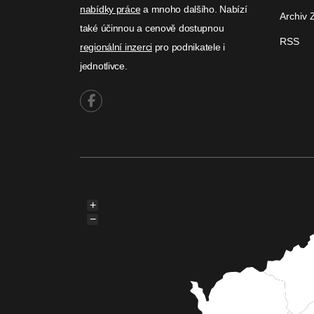
nabídky práce
a mnoho dalšího. Nabízí
Archiv 
také účinnou a cenově dostupnou
RSS
regionální inzerci
pro podnikatele i
jednotlivce.
+
−