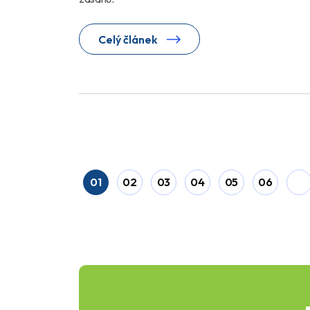
Celý článek
01
02
03
04
05
06