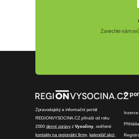
Zanechte nám svůj
O por
Zpravodajský a informační portál
Inzerce
REGIONVYSOCINA.CZ přináší od roku
Přihláš
2000
denní zprávy
z
Vysočiny
, ověřené
kontakty na regionální firmy
,
kalendář akcí
,
Registr