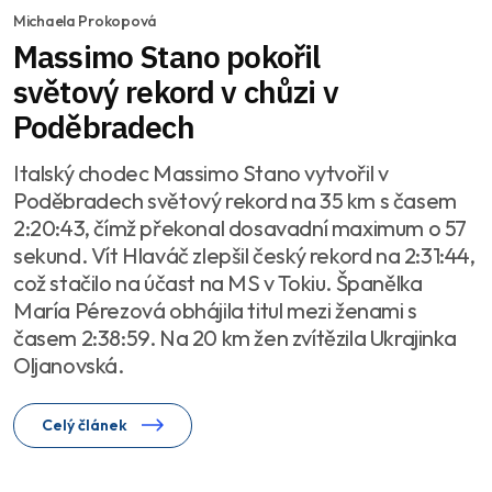
Michaela Prokopová
Massimo Stano pokořil
světový rekord v chůzi v
Poděbradech
Italský chodec Massimo Stano vytvořil v
Poděbradech světový rekord na 35 km s časem
2:20:43, čímž překonal dosavadní maximum o 57
sekund. Vít Hlaváč zlepšil český rekord na 2:31:44,
což stačilo na účast na MS v Tokiu. Španělka
María Pérezová obhájila titul mezi ženami s
časem 2:38:59. Na 20 km žen zvítězila Ukrajinka
Oljanovská.
Celý článek