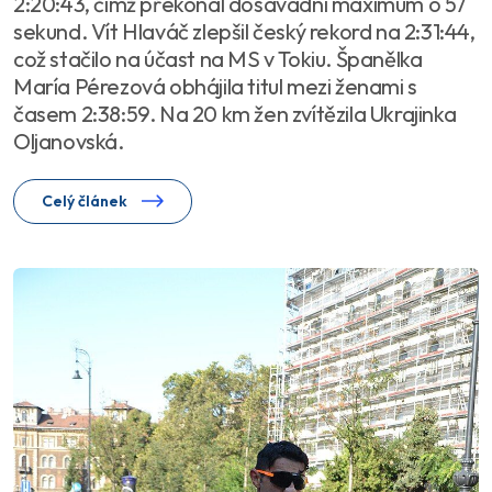
2:20:43, čímž překonal dosavadní maximum o 57
sekund. Vít Hlaváč zlepšil český rekord na 2:31:44,
což stačilo na účast na MS v Tokiu. Španělka
María Pérezová obhájila titul mezi ženami s
časem 2:38:59. Na 20 km žen zvítězila Ukrajinka
Oljanovská.
Celý článek