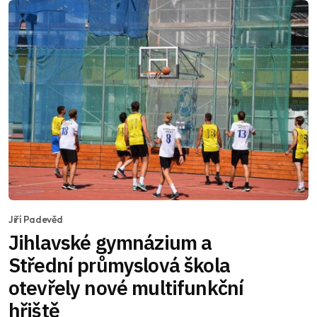
Jiří Padevěd
Jihlavské gymnázium a
Střední průmyslová škola
otevřely nové multifunkční
hřiště