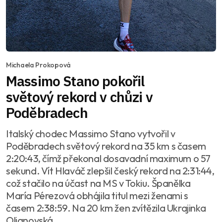
Michaela Prokopová
Massimo Stano pokořil
světový rekord v chůzi v
Poděbradech
Italský chodec Massimo Stano vytvořil v
Poděbradech světový rekord na 35 km s časem
2:20:43, čímž překonal dosavadní maximum o 57
sekund. Vít Hlaváč zlepšil český rekord na 2:31:44,
což stačilo na účast na MS v Tokiu. Španělka
María Pérezová obhájila titul mezi ženami s
časem 2:38:59. Na 20 km žen zvítězila Ukrajinka
Oljanovská.