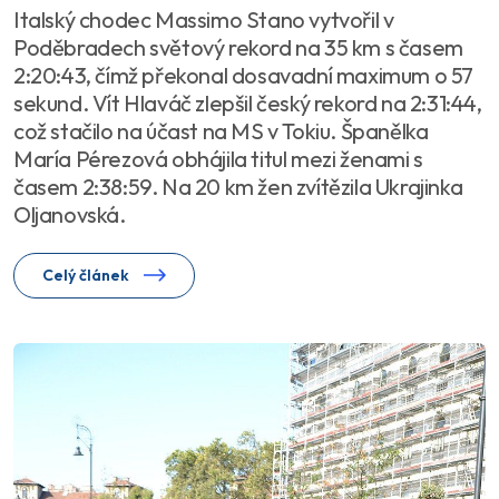
Italský chodec Massimo Stano vytvořil v
Poděbradech světový rekord na 35 km s časem
2:20:43, čímž překonal dosavadní maximum o 57
sekund. Vít Hlaváč zlepšil český rekord na 2:31:44,
což stačilo na účast na MS v Tokiu. Španělka
María Pérezová obhájila titul mezi ženami s
časem 2:38:59. Na 20 km žen zvítězila Ukrajinka
Oljanovská.
Celý článek