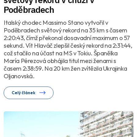
Poděbradech
Italský chodec Massimo Stano vytvořil v
Poděbradech světový rekord na 35 km s časem
2:20:43, čímž překonal dosavadní maximum o 57
sekund. Vít Hlaváč zlepšil český rekord na 2:31:44,
což stačilo na účast na MS v Tokiu. Španělka
María Pérezová obhájila titul mezi ženami s
časem 2:38:59. Na 20 km žen zvítězila Ukrajinka
Oljanovská.
Celý článek