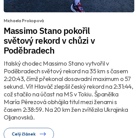
Michaela Prokopová
Massimo Stano pokořil
světový rekord v chůzi v
Poděbradech
Italský chodec Massimo Stano vytvořil v
Poděbradech světový rekord na 35 km s časem
2:20:43, čímž překonal dosavadní maximum o 57
sekund. Vít Hlaváč zlepšil český rekord na 2:31:44,
což stačilo na účast na MS v Tokiu. Španělka
María Pérezová obhájila titul mezi ženami s
časem 2:38:59. Na 20 km žen zvítězila Ukrajinka
Oljanovská.
Celý článek