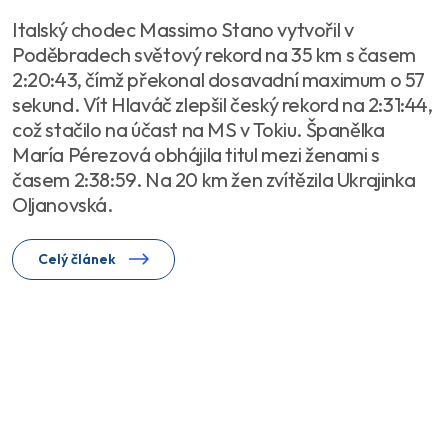
Italský chodec Massimo Stano vytvořil v
Poděbradech světový rekord na 35 km s časem
2:20:43, čímž překonal dosavadní maximum o 57
sekund. Vít Hlaváč zlepšil český rekord na 2:31:44,
což stačilo na účast na MS v Tokiu. Španělka
María Pérezová obhájila titul mezi ženami s
časem 2:38:59. Na 20 km žen zvítězila Ukrajinka
Oljanovská.
Celý článek