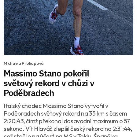
Michaela Prokopová
Massimo Stano pokořil
světový rekord v chůzi v
Poděbradech
Italský chodec Massimo Stano vytvořil v
Poděbradech světový rekord na 35 km s časem
2:20:43, čímž překonal dosavadní maximum o 57
sekund. Vít Hlaváč zlepšil český rekord na 2:31:44,
což stačilo na účast na MS v Tokiu. Španělka