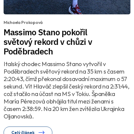
Michaela Prokopová
Massimo Stano pokořil
světový rekord v chůzi v
Poděbradech
Italský chodec Massimo Stano vytvořil v
Poděbradech světový rekord na 35 km s časem
2:20:43, čímž překonal dosavadní maximum o 57
sekund. Vít Hlaváč zlepšil český rekord na 2:31:44,
což stačilo na účast na MS v Tokiu. Španělka
María Pérezová obhájila titul mezi ženami s
časem 2:38:59. Na 20 km žen zvítězila Ukrajinka
Oljanovská.
Celý článek