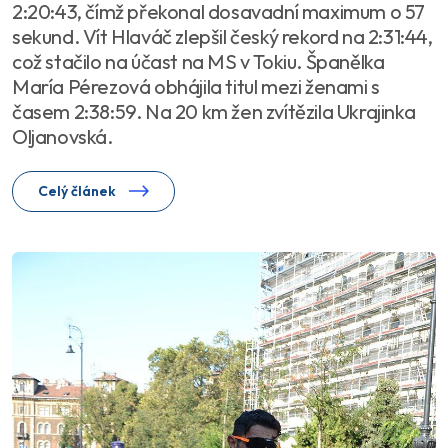
2:20:43, čímž překonal dosavadní maximum o 57
sekund. Vít Hlaváč zlepšil český rekord na 2:31:44,
což stačilo na účast na MS v Tokiu. Španělka
María Pérezová obhájila titul mezi ženami s
časem 2:38:59. Na 20 km žen zvítězila Ukrajinka
Oljanovská.
Celý článek