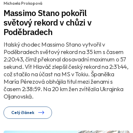
Michaela Prokopová
Massimo Stano pokořil
světový rekord v chůzi v
Poděbradech
Italský chodec Massimo Stano vytvořil v
Poděbradech světový rekord na 35 km s časem
2:20:43, čímž překonal dosavadní maximum o 57
sekund. Vít Hlaváč zlepšil český rekord na 2:31:44,
což stačilo na účast na MS v Tokiu. Španělka
María Pérezová obhájila titul mezi ženami s
časem 2:38:59. Na 20 km žen zvítězila Ukrajinka
Oljanovská.
Celý článek