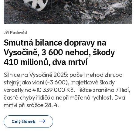
Jiří Padevěd
Smutná bilance dopravy na
Vysočině, 3 600 nehod, škody
410 milionů, dva mrtví
Silnice na Vysočině 2025: počet nehod zhruba
stejný jako vloni (~3 600), majetkové škody
vzrostly na 410 339 000 Kč. Těžce zraněno 71 lidí,
časté chyby řidičů a nepřiměřená rychlost. Dva
mrtví při srážce 28. 4.
Celý článek