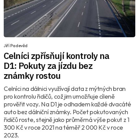
Jiří Padevěd
Celníci zpřísňují kontroly na
D1: Pokuty za jízdu bez
známky rostou
Celníci na dálnici využívají data z mýtných bran
pro kontrolu řidičů, což jim umožňuje cíleně
prověřit vozy. Na D1 je odhadem každé dvacáté
auto bez dálniční známky. Počet pokutovaných
řidičů roste, stejně jako průměrná výše pokut z 1
300 Kč v roce 2021 na téměř 2 000 Kč v roce
2023.