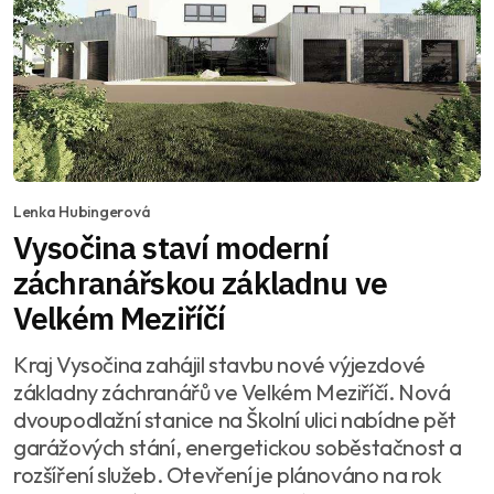
Lenka Hubingerová
Vysočina staví moderní
záchranářskou základnu ve
Velkém Meziříčí
Kraj Vysočina zahájil stavbu nové výjezdové
základny záchranářů ve Velkém Meziříčí. Nová
dvoupodlažní stanice na Školní ulici nabídne pět
garážových stání, energetickou soběstačnost a
rozšíření služeb. Otevření je plánováno na rok