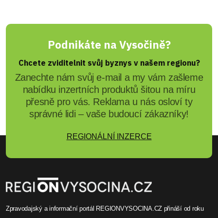
REGIONVYSOCINA.CZ
Kriminalisté objasnili sérii
krádeží