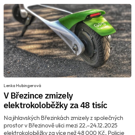
Lenka Hubingerová
V Březince zmizely
elektrokoloběžky za 48 tisíc
Na jihlavských Březinkách zmizely z společných
prostor v Březinově ulici mezi 22.–24.12.2025
elektrokoloběžky za více než 48 000 Kč. Policie