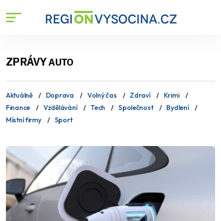
ZPRÁVY
AUTO
Aktuálně
Doprava
Volný čas
Zdraví
Krimi
Finance
Vzdělávání
Tech
Společnost
Bydlení
Místní firmy
Sport