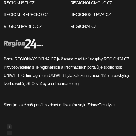
REGIONVYSOCINA.CZ
Objasnění série krádeží