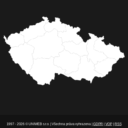
REGIONVYSOCINA.CZ
Řidič se snažil ujet