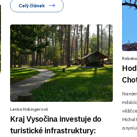
Celý článek
Rebeka
Hodi
Chot
Na námě
měsícíc
Lenka Hubingerová
věžičce
Kraj Vysočina investuje do
Michal 
a nyní 
turistické infrastruktury: