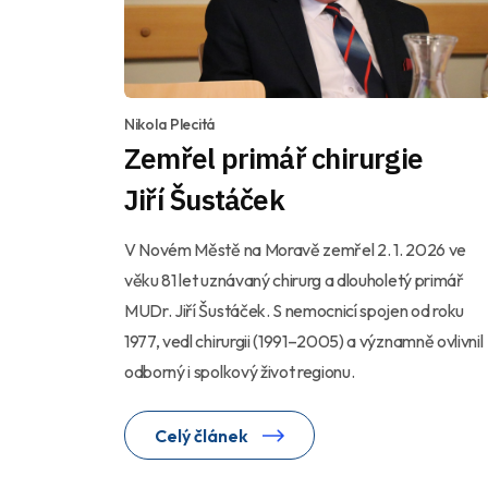
Nikola Plecitá
Zemřel primář chirurgie
Jiří Šustáček
V Novém Městě na Moravě zemřel 2. 1. 2026 ve
věku 81 let uznávaný chirurg a dlouholetý primář
MUDr. Jiří Šustáček. S nemocnicí spojen od roku
1977, vedl chirurgii (1991–2005) a významně ovlivnil
odborný i spolkový život regionu.
Celý článek