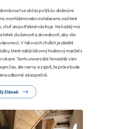
domácnost se občas potýká s drobnými
i, montážemi nebo instalacemi, na které
s, chuť ani potřebné nástroje. Ne každý má
statek zkušeností a dovedností, aby vše
svépomocí. V takových chvílích je ideální
služby, které nabízí šikovný hodinový manžel s
 rukami. Tento univerzální řemeslník vám
ejen čas, ale i nervy a zajistí, že práce bude
ena odborně a bezpečně.
lý článek