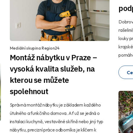
podp
Dobrovo
rašelin
louky p
krajské
Mediální skupina Region24
pomáhaj
Montáž nábytku v Praze –
vysoká kvalita služeb, na
Ce
kterou se můžete
spolehnout
Správná montáž nábytku je základem každého
útulného a funkčního domova. Ať už se jedná o
instalaci kuchyně, vestavěné skříně nebo jiný typ
nábytku, precizní práce odborníka je klíčem k