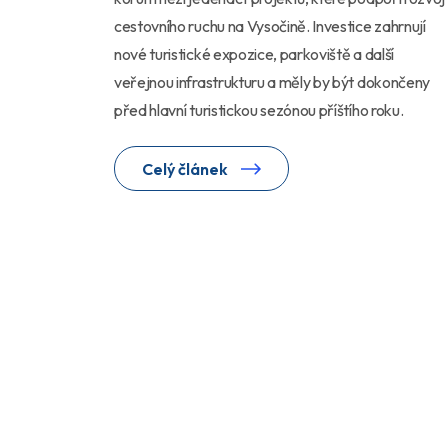
cestovního ruchu na Vysočině. Investice zahrnují
nové turistické expozice, parkoviště a další
veřejnou infrastrukturu a měly by být dokončeny
před hlavní turistickou sezónou příštího roku.
Celý článek