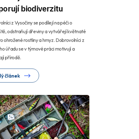
orují biodiverzitu
lníci z Vysočiny se podílejí na péči o
iště, odstraňují dřeviny a vytvářejí květnaté
ro ohrožené rostliny a hmyz. Dobrovolníci z
ho úřadu se v týmové práci motivují a
í přírodě.
lý článek