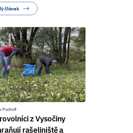
lý článek
v Pucholt
ovolníci z Vysočiny
raňují rašeliniště a