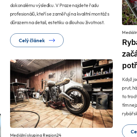
dokonalému výsledku. V Praze najdete řadu
profesionálů, kteří se zaměřují na kvalitní montáž s
důrazem na detail, estetiku a dlouhou životnost.
Mediáln
Ryb
Celý článek
začá
pot
Když js
prut, há
to troch
tím nej
rybářsk
Ce
Mediální skupina Region24