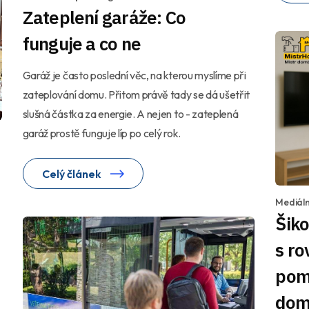
Zateplení garáže: Co
funguje a co ne
Garáž je často poslední věc, na kterou myslíme při
zateplování domu. Přitom právě tady se dá ušetřit
slušná částka za energie. A nejen to - zateplená
garáž prostě funguje líp po celý rok.
Celý článek
Mediáln
Šik
s ro
pom
dom