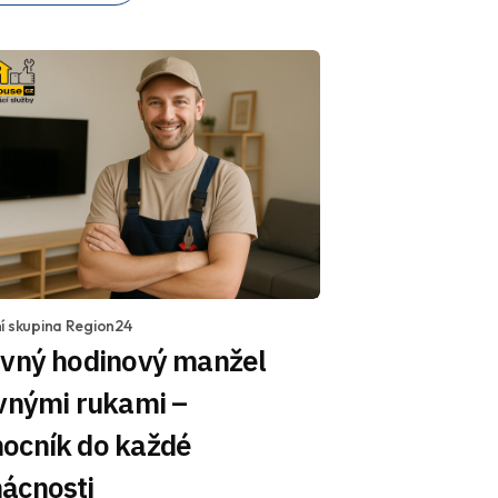
í skupina Region24
ovný hodinový manžel
vnými rukami –
ocník do každé
ácnosti