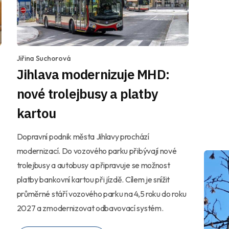
Jiřina Suchorová
Jihlava modernizuje MHD:
nové trolejbusy a platby
kartou
Dopravní podnik města Jihlavy prochází
modernizací. Do vozového parku přibývají nové
trolejbusy a autobusy a připravuje se možnost
platby bankovní kartou při jízdě. Cílem je snížit
průměrné stáří vozového parku na 4,5 roku do roku
2027 a zmodernizovat odbavovací systém.