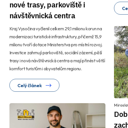
nové trasy, parkoviště i
Ce
návštěvnická centra
Kraj Vysočina vyčlenil celkem 29,1 milionu korun na
modernizaci turistické infrastruktury, přičemž 15,9
milionu tvoří dotace Ministerstva pro místní rozvoj.
Investice zahrnují parkoviště, sociální zázemí, pěší
trasy i nová návštěvnická centra a mají přinést větší
komfort turistům i obyvatelům regionu.
Celý článek
Mirosla
Dobr
zach