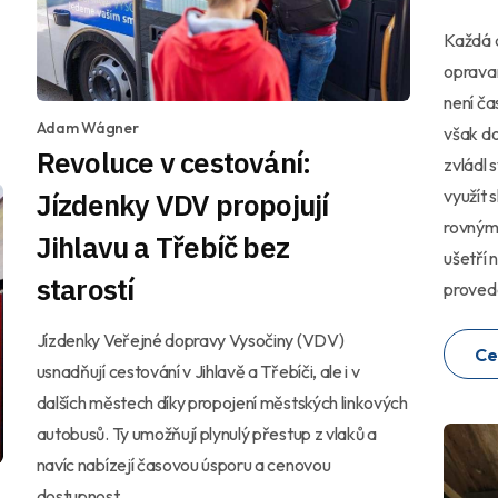
Každá 
opravam
není ča
Adam Wágner
však do
Revoluce v cestování:
zvládl 
využít 
Jízdenky VDV propojují
rovnými
Jihlavu a Třebíč bez
ušetří n
starostí
proved
Jízdenky Veřejné dopravy Vysočiny (VDV)
Ce
usnadňují cestování v Jihlavě a Třebíči, ale i v
dalších městech díky propojení městských linkových
autobusů. Ty umožňují plynulý přestup z vlaků a
navíc nabízejí časovou úsporu a cenovou
dostupnost.