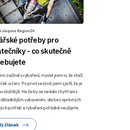
í skupina Region24
ářské potřeby pro
tečníky - co skutečně
řebujete
em začínal s rybaření, myslel jsem si, že stačí
ček a červ. Po první sezóně jsem zjistil, že je
u složitější. Ne že by se nedalo chytit ani s
základnějším vybavením, ale bez správných
ých potřeb si rybaření pořádně neužijete.
lý článek