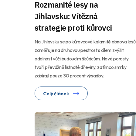
Rozmanité lesy na
Jihlavsku: Vítězná
strategie proti kůrovci
Na Jihlavsku se po kůrovcové kalamitě obnova lesů
zaměřuje na druhovou pestrost s cílem zvýšit
odolnost vůči budoucím škůdcům. Nové porosty
tvoří převážně listnaté dřeviny, zatímco smrky
zabírají pouze 30 procent výsadby.
Celý článek