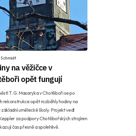
 Schmidt
ny na věžičce v
ěboři opět fungují
stí T. G. Masaryka v Chotěboři se po
h rekonstrukce opět rozběhly hodiny na
 základní umělecké školy. Projekt vedl
Keppler za podpory Chotěbořských strojíren
ukazují čas přesně a spolehlivě.