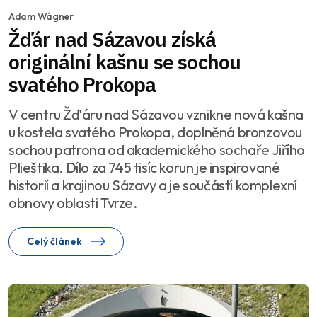
Adam Wágner
Žďár nad Sázavou získá
originální kašnu se sochou
svatého Prokopa
V centru Žďáru nad Sázavou vznikne nová kašna
u kostela svatého Prokopa, doplněná bronzovou
sochou patrona od akademického sochaře Jiřího
Plieštika. Dílo za 745 tisíc korun je inspirované
historií a krajinou Sázavy a je součástí komplexní
obnovy oblasti Tvrze.
Celý článek