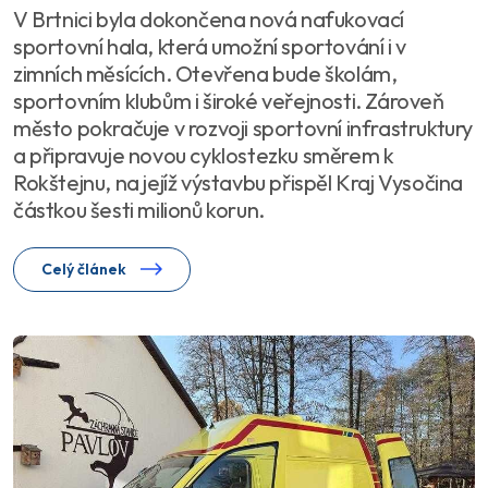
V Brtnici byla dokončena nová nafukovací
sportovní hala, která umožní sportování i v
zimních měsících. Otevřena bude školám,
sportovním klubům i široké veřejnosti. Zároveň
město pokračuje v rozvoji sportovní infrastruktury
a připravuje novou cyklostezku směrem k
Rokštejnu, na jejíž výstavbu přispěl Kraj Vysočina
částkou šesti milionů korun.
Celý článek