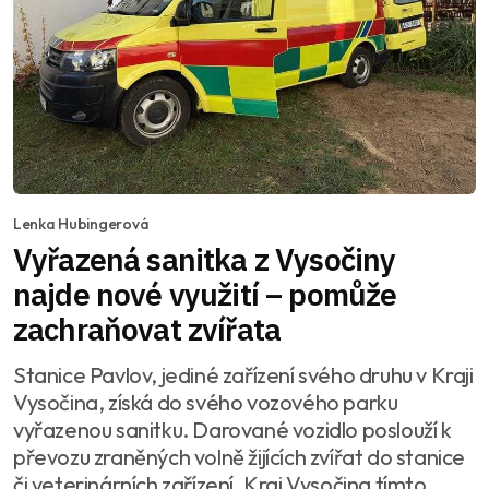
Lenka Hubingerová
Vyřazená sanitka z Vysočiny
najde nové využití – pomůže
zachraňovat zvířata
Stanice Pavlov, jediné zařízení svého druhu v Kraji
Vysočina, získá do svého vozového parku
vyřazenou sanitku. Darované vozidlo poslouží k
převozu zraněných volně žijících zvířat do stanice
či veterinárních zařízení. Kraj Vysočina tímto