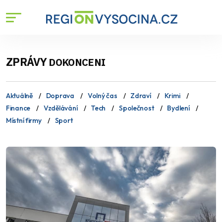
ZPRÁVY
DOKONCENI
Aktuálně
Doprava
Volný čas
Zdraví
Krimi
Finance
Vzdělávání
Tech
Společnost
Bydlení
Místní firmy
Sport