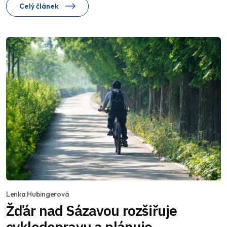
Celý článek
Lenka Hubingerová
Žďár nad Sázavou rozšiřuje
cyklodopravu a plánuje