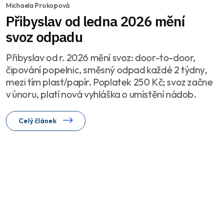
Michaela Prokopová
Přibyslav od ledna 2026 mění
svoz odpadu
Přibyslav od r. 2026 mění svoz: door-to-door,
čipování popelnic, směsný odpad každé 2 týdny,
mezi tím plast/papír. Poplatek 250 Kč; svoz začne
v únoru, platí nová vyhláška o umístění nádob.
Celý článek