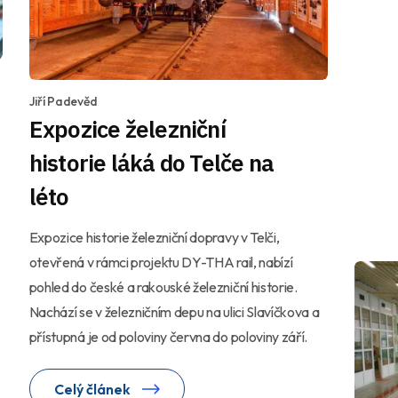
Jiří Padevěd
Expozice železniční
historie láká do Telče na
léto
Expozice historie železniční dopravy v Telči,
otevřená v rámci projektu DY-THA rail, nabízí
pohled do české a rakouské železniční historie.
Nachází se v železničním depu na ulici Slavíčkova a
přístupná je od poloviny června do poloviny září.
Celý článek