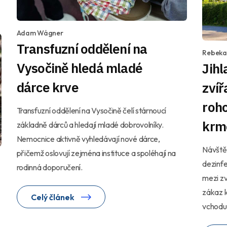
Adam Wágner
Transfuzní oddělení na
Rebeka
Vysočině hledá mladé
Jihl
dárce krve
zvíř
roh
Transfuzní oddělení na Vysočině čelí stárnoucí
krm
základně dárců a hledají mladé dobrovolníky.
Nemocnice aktivně vyhledávají nové dárce,
Návštěv
přičemž oslovují zejména instituce a spoléhají na
dezinfe
rodinná doporučení.
mezi zv
zákaz k
Celý článek
vchodu 