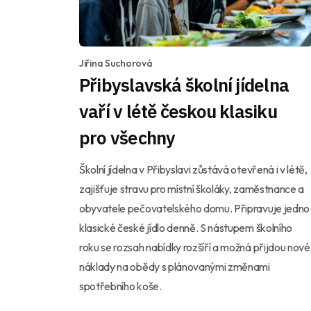
Jiřina Suchorová
Přibyslavská školní jídelna
vaří v létě českou klasiku
pro všechny
Školní jídelna v Přibyslavi zůstává otevřená i v létě,
zajišťuje stravu pro místní školáky, zaměstnance a
obyvatele pečovatelského domu. Připravuje jedno
klasické české jídlo denně. S nástupem školního
roku se rozsah nabídky rozšíří a možná přijdou nové
náklady na obědy s plánovanými změnami
spotřebního koše.