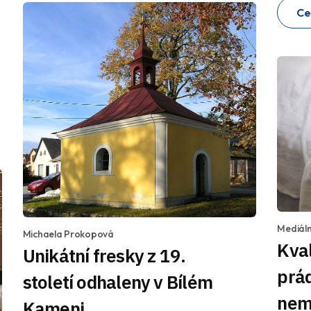
Ce
Mediáln
Michaela Prokopová
Kval
Unikátní fresky z 19.
prád
století odhaleny v Bílém
nem
Kameni