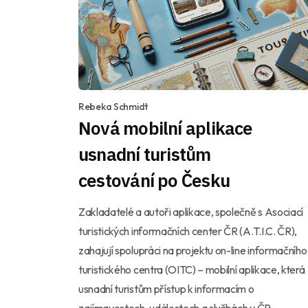
Rebeka Schmidt
Nová mobilní aplikace
usnadní turistům
cestování po Česku
Zakladatelé a autoři aplikace, společně s Asociací
turistických informačních center ČR (A.T.I.C. ČR),
zahajují spolupráci na projektu on-line informačního
turistického centra (OITC) – mobilní aplikace, která
usnadní turistům přístup k informacím o