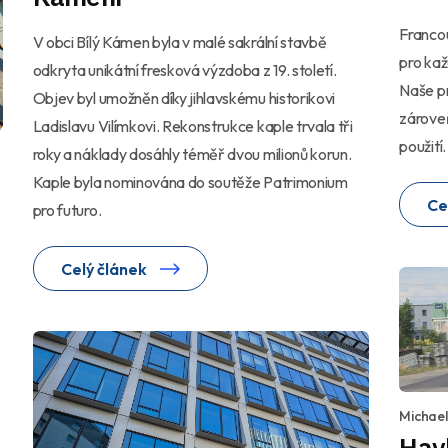
Franco
V obci Bílý Kámen byla v malé sakrální stavbě
pro kaž
odkryta unikátní fresková výzdoba z 19. století.
Naše pr
Objev byl umožněn díky jihlavskému historikovi
zároveň
Ladislavu Vilímkovi. Rekonstrukce kaple trvala tři
použití.
roky a náklady dosáhly téměř dvou milionů korun.
Kaple byla nominována do soutěže Patrimonium
Ce
pro futuro.
Celý článek
Michae
Havl