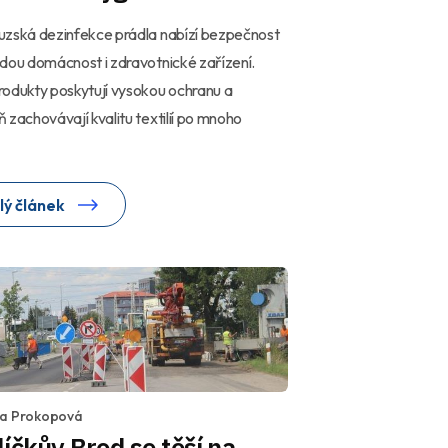
uzská dezinfekce prádla nabízí bezpečnost
dou domácnost i zdravotnické zařízení.
odukty poskytují vysokou ochranu a
 zachovávají kvalitu textilií po mnoho
lý článek
la Prokopová
íčkův Brod se těší na