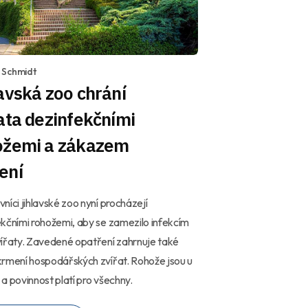
 Schmidt
avská zoo chrání
ata dezinfekčními
ožemi a zákazem
ení
níci jihlavské zoo nyní procházejí
kčními rohožemi, aby se zamezilo infekcím
ířaty. Zavedené opatření zahrnuje také
rmení hospodářských zvířat. Rohože jsou u
a povinnost platí pro všechny.