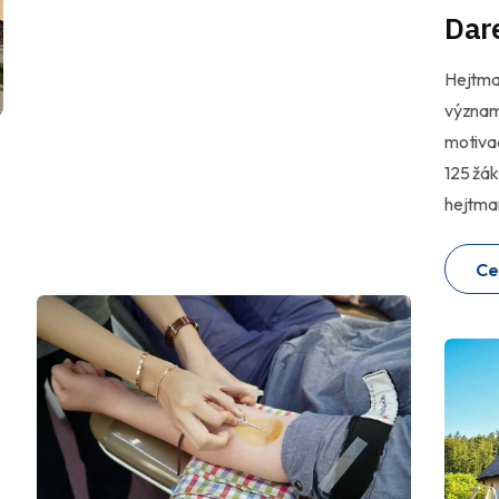
Dar
Hejtman
význam
motivac
125 žák
hejtman
Ce