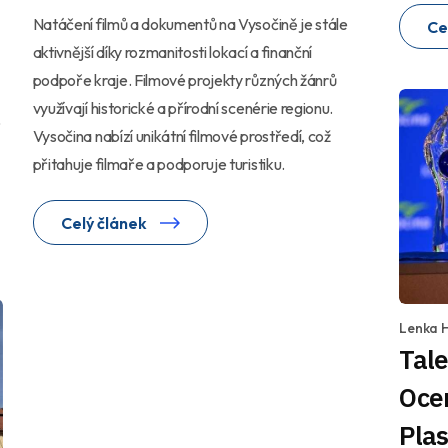
Natáčení filmů a dokumentů na Vysočině je stále
Ce
aktivnější díky rozmanitosti lokací a finanční
podpoře kraje. Filmové projekty různých žánrů
využívají historické a přírodní scenérie regionu.
o
Vysočina nabízí unikátní filmové prostředí, což
přitahuje filmaře a podporuje turistiku.
Celý článek
Lenka 
Tale
Oce
Plas