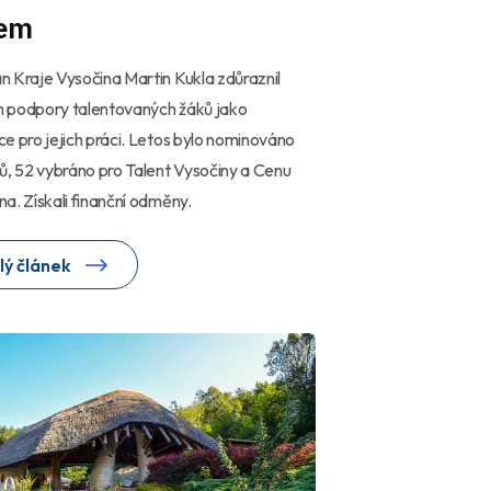
em
 Kraje Vysočina Martin Kukla zdůraznil
 podpory talentovaných žáků jako
e pro jejich práci. Letos bylo nominováno
ů, 52 vybráno pro Talent Vysočiny a Cenu
a. Získali finanční odměny.
lý článek