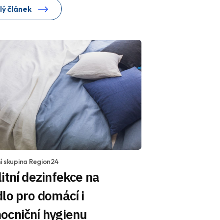
lý článek
í skupina Region24
itní dezinfekce na
lo pro domácí i
ocniční hygienu