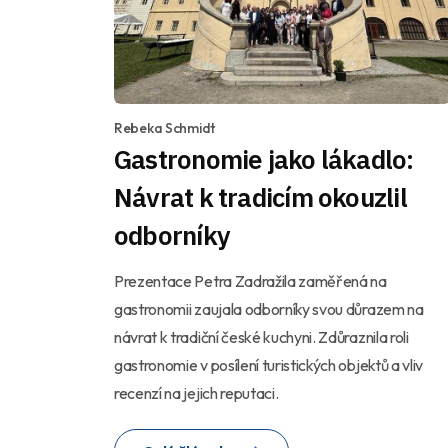
Rebeka Schmidt
Gastronomie jako lákadlo:
Návrat k tradicím okouzlil
odborníky
Prezentace Petra Zadražila zaměřená na
gastronomii zaujala odborníky svou důrazem na
návrat k tradiční české kuchyni. Zdůraznila roli
gastronomie v posílení turistických objektů a vliv
recenzí na jejich reputaci.