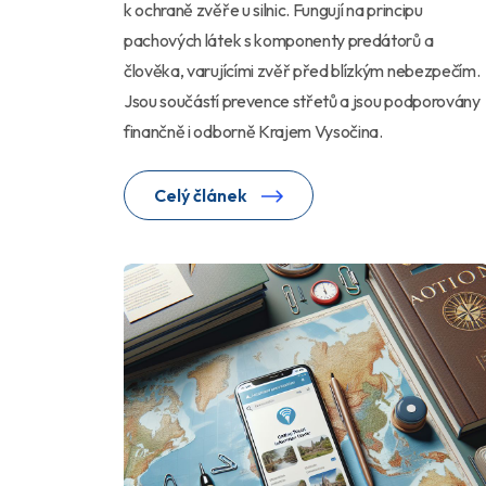
k ochraně zvěře u silnic. Fungují na principu
pachových látek s komponenty predátorů a
člověka, varujícími zvěř před blízkým nebezpečím.
Jsou součástí prevence střetů a jsou podporovány
finančně i odborně Krajem Vysočina.
Celý článek