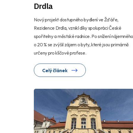
Drdla
Nový projekt dostupného bydlení ve Žďáře,
Rezidence Drdla, vznikl díky spolupráci České
spořitelny a městské radnice. Po snížení nájemnéh
o 20 % se zvýšil zájem o byty, které jsou primárně
určeny pro klíčové profese.
Celý článek