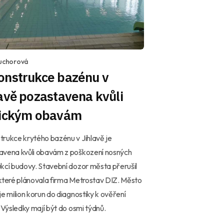
Suchorová
onstrukce bazénu v
avě pozastavena kvůli
tickým obavám
rukce krytého bazénu v Jihlavě je
avena kvůli obavám z poškození nosných
kcí budovy. Stavební dozor města přerušil
které plánovala firma Metrostav DIZ. Město
je milion korun do diagnostiky k ověření
. Výsledky mají být do osmi týdnů.