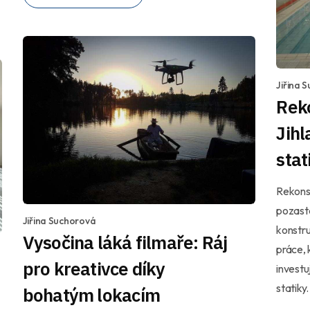
Jiřina 
Rek
Jihl
sta
Rekonst
pozast
Jiřina Suchorová
konstru
Vysočina láká filmaře: Ráj
práce, 
pro kreativce díky
investu
statiky
bohatým lokacím