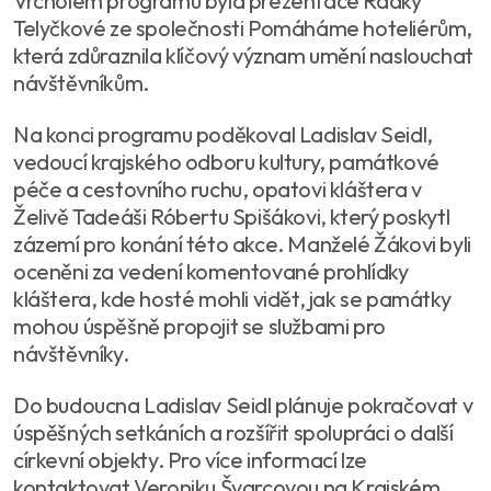
Vrcholem programu byla prezentace Radky
Telyčkové ze společnosti Pomáháme hoteliérům,
která zdůraznila klíčový význam umění naslouchat
návštěvníkům.
Na konci programu poděkoval Ladislav Seidl,
vedoucí krajského odboru kultury, památkové
péče a cestovního ruchu, opatovi kláštera v
Želivě Tadeáši Róbertu Spišákovi, který poskytl
zázemí pro konání této akce. Manželé Žákovi byli
oceněni za vedení komentované prohlídky
kláštera, kde hosté mohli vidět, jak se památky
mohou úspěšně propojit se službami pro
návštěvníky.
Do budoucna Ladislav Seidl plánuje pokračovat v
úspěšných setkáních a rozšířit spolupráci o další
církevní objekty. Pro více informací lze
kontaktovat Veroniku Švarcovou na Krajském