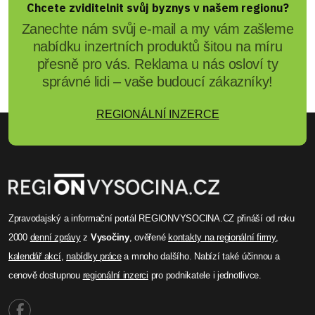
Chcete zviditelnit svůj byznys v našem regionu?
Zanechte nám svůj e-mail a my vám zašleme
nabídku inzertních produktů šitou na míru
přesně pro vás. Reklama u nás osloví ty
správné lidi – vaše budoucí zákazníky!
REGIONÁLNÍ INZERCE
Zpravodajský a informační portál REGIONVYSOCINA.CZ přináší od roku
2000
denní zprávy
z
Vysočiny
, ověřené
kontakty na regionální firmy
,
kalendář akcí
,
nabídky práce
a mnoho dalšího. Nabízí také účinnou a
cenově dostupnou
regionální inzerci
pro podnikatele i jednotlivce.