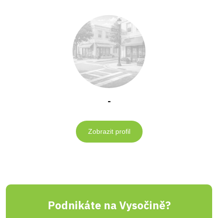
-
Zobrazit profil
Podnikáte na Vysočině?