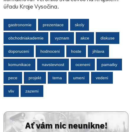
úřadu Kraje Vysočina.
gastronomie
prezentace
skoly
obchodniakademie
vyznam
akce
diskuse
doporuceni
hodnoceni
hoste
jihlava
komunikace
navstevnost
oceneni
pamatky
pece
projekt
tema
umeni
vedeni
vliv
zazemi
Ať vám nic neunikne!