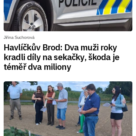
Jiřina Suchorová
Havlíčkův Brod: Dva muži roky
kradli díly na sekačky, škoda je
téměř dva miliony