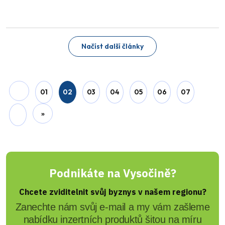
Jiří Padevěd