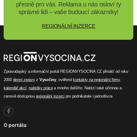
Kraj Vysočina začal
modernizaci silnice za 171
milionů!
Kraj Vysočina zahájil v dubnu rekonstrukci silnice
II/360 kvůli významným konstrukčním
problémům. Modernizace zahrnuje šířkovou
úpravu na 9,5 metru, výměnu propustků a
odvodňovacích systémů a modernizaci
bezpečnostního zařízení.
Celý článek