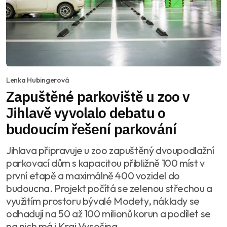
Lenka Hubingerová
Zapuštěné parkoviště u zoo v
Jihlavě vyvolalo debatu o
budoucím řešení parkování
Jihlava připravuje u zoo zapuštěný dvoupodlažní
parkovací dům s kapacitou přibližně 100 míst v
první etapě a maximálně 400 vozidel do
budoucna. Projekt počítá se zelenou střechou a
využitím prostoru bývalé Modety, náklady se
odhadují na 50 až 100 milionů korun a podílet se
na nich má i Kraj Vysočina.