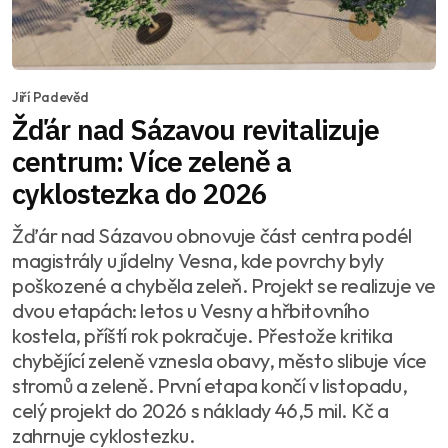
Jiří Padevěd
Žďár nad Sázavou revitalizuje
centrum: Více zeleně a
cyklostezka do 2026
Žďár nad Sázavou obnovuje část centra podél
magistrály u jídelny Vesna, kde povrchy byly
poškozené a chyběla zeleň. Projekt se realizuje ve
dvou etapách: letos u Vesny a hřbitovního
kostela, příští rok pokračuje. Přestože kritika
chybějící zeleně vznesla obavy, město slibuje více
stromů a zeleně. První etapa končí v listopadu,
celý projekt do 2026 s náklady 46,5 mil. Kč a
zahrnuje cyklostezku.