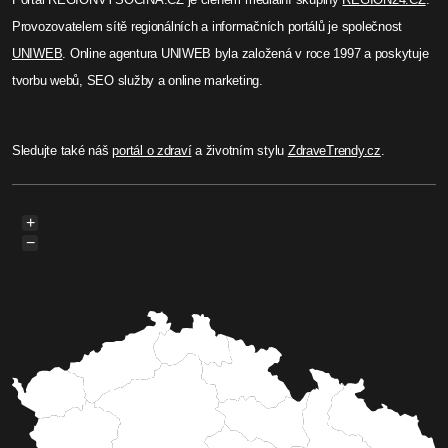
Michaela Prokopová
Havlíčkův Brod se těší na nový
dopravní rozvoj
V Havlíčkově Brodě začala výstavba nového
dopravního rozvoje, zahrnujícího přeložku silnice
I/37 a dvě okružní křižovatky. Přeložka by měla
snížit dopravní zácpy a zlepšit tranzitní dopravu.
Finální dokončení je plánováno na léto 2025.
Celý článek