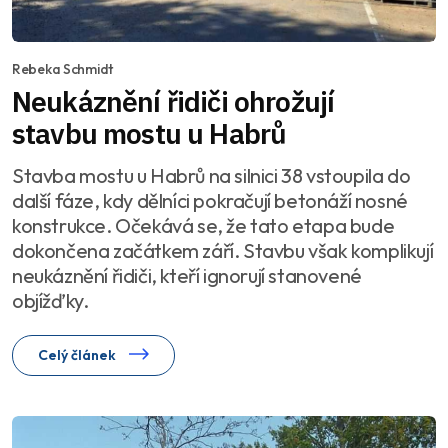
Rebeka Schmidt
Neukáznění řidiči ohrožují
stavbu mostu u Habrů
Stavba mostu u Habrů na silnici 38 vstoupila do
další fáze, kdy dělníci pokračují betonáží nosné
konstrukce. Očekává se, že tato etapa bude
dokončena začátkem září. Stavbu však komplikují
neukáznění řidiči, kteří ignorují stanovené
objížďky.
Celý článek