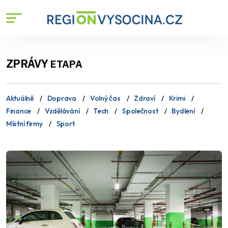
ZPRÁVY
ETAPA
Aktuálně
Doprava
Volný čas
Zdraví
Krimi
Finance
Vzdělávání
Tech
Společnost
Bydlení
Místní firmy
Sport