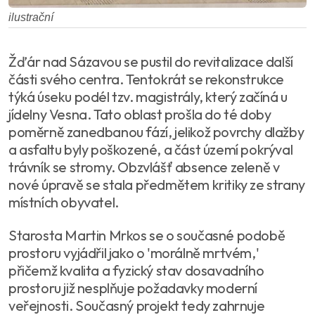
ilustrační
Žďár nad Sázavou se pustil do revitalizace další
části svého centra. Tentokrát se rekonstrukce
týká úseku podél tzv. magistrály, který začíná u
jídelny Vesna. Tato oblast prošla do té doby
poměrně zanedbanou fází, jelikož povrchy dlažby
a asfaltu byly poškozené, a část území pokrýval
trávník se stromy. Obzvlášť absence zeleně v
nové úpravě se stala předmětem kritiky ze strany
místních obyvatel.
Starosta Martin Mrkos se o současné podobě
prostoru vyjádřil jako o 'morálně mrtvém,'
přičemž kvalita a fyzický stav dosavadního
prostoru již nesplňuje požadavky moderní
veřejnosti. Současný projekt tedy zahrnuje