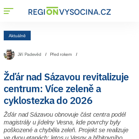
Aktuálně
Jiří Padevěd
Před rokem
Žďár nad Sázavou revitalizuje
centrum: Více zeleně a
cyklostezka do 2026
Žďár nad Sázavou obnovuje část centra podél
magistrály u jídelny Vesna, kde povrchy byly
poškozené a chyběla zeleň. Projekt se realizuje
ve dvou etapách: letos u Vesny a hřbitovního