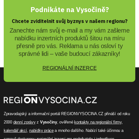
Podnikáte na Vysočině?
Chcete zviditelnit svůj byznys v našem regionu?
Zanechte nám svůj e-mail a my vám zašleme
nabídku inzertních produktů šitou na míru
přesně pro vás. Reklama u nás osloví ty
správné lidi – vaše budoucí zákazníky!
REGIONÁLNÍ INZERCE
Zpravodajský a informační portál REGIONVYSOCINA.CZ přináší od roku
2000
denní zprávy
z
Vysočiny
, ověřené
kontakty na regionální firmy
,
kalendář akcí
,
nabídky práce
a mnoho dalšího. Nabízí také účinnou a
cenově dostupnou
regionální inzerci
pro podnikatele i jednotlivce.