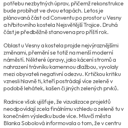
potřebu nezbytných úprav, přičemž rekonstrukce
bude probíhat ve dvou etapách. Letos je
plánovaná část od Conventu po prostor u Vesny
a hřbitovního kostela Nejsvětější Trojice. Druhá
část je předběžně stanovena pro příští rok.
Oblast u Vesny a kostela projde nejvýraznějšími
změnami, přemění se totiž na menší moderní
náměstí. Některé úpravy, jako kácení stromů a
nahrazení trávníku kamennou dlažbou, vyvolaly
mezi obyvateli negativní odezvu. Krtičkou kritiku
vznesli hlavně ti, kteří postrádají více zeleně v
podobě lehátek, kašen či jiných zelených prvků.
Radnice však ujišťuje, že vizualizace projektů
neodpovídají zcela finálnímu vzhledu a zeleně tu v
konečném výsledku bude více. Mluvčí města
Blanka Sobolová informovala o tom, že v centru