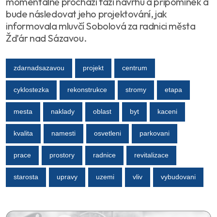
momentálně prochází fází návrhu a připomínek a
bude následovat jeho projektování, jak
informovala mluvčí Sobolová za radnici města
Žďár nad Sázavou.
zdarnadsazavou
projekt
centrum
cyklostezka
rekonstrukce
stromy
etapa
mesta
naklady
oblast
byt
kaceni
kvalita
namesti
osvetleni
parkovani
prace
prostory
radnice
revitalizace
starosta
upravy
uzemi
vliv
vybudovani