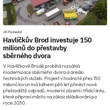
Jiří Padevěd
Havlíčkův Brod investuje 150
milionů do přestavby
sběrného dvora
V Havlíčkově Brodě probíhá rozsáhlá
modernizace sběrného dvora a areálu
technických služeb. Projekt v hodnotě přes 150
milionů korun má během pěti let přinést nové
překladiště odpadů, moderní zázemí i třídicí linky,
které připraví město na zákaz skládkování po
roce 2030.