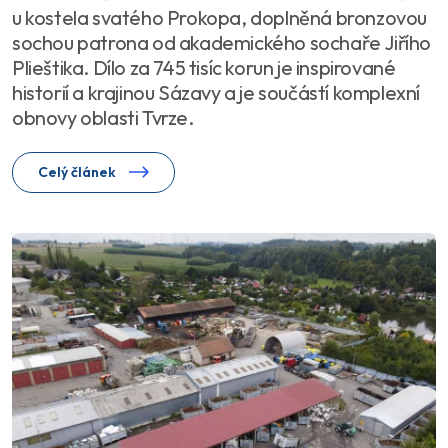
u kostela svatého Prokopa, doplněná bronzovou
sochou patrona od akademického sochaře Jiřího
Plieštika. Dílo za 745 tisíc korun je inspirované
historií a krajinou Sázavy a je součástí komplexní
obnovy oblasti Tvrze.
Celý článek