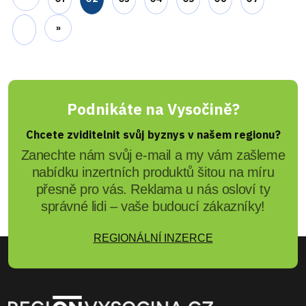
Lenka Hubingerová
Revoluční proměna kulturního
centra DKO Jihlava