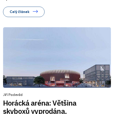
Celý článek
Jiří Padevěd
Horácká aréna: Většina
skyboxů vyprodána,