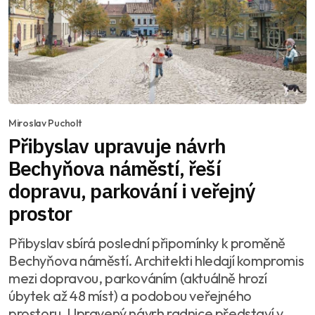
Miroslav Pucholt
Přibyslav upravuje návrh
Bechyňova náměstí, řeší
dopravu, parkování i veřejný
prostor
Přibyslav sbírá poslední připomínky k proměně
Bechyňova náměstí. Architekti hledají kompromis
mezi dopravou, parkováním (aktuálně hrozí
úbytek až 48 míst) a podobou veřejného
prostoru. Upravený návrh radnice představí v