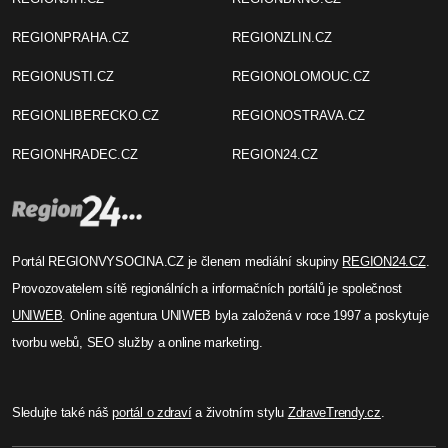
Ester Vohradská
Revitalizace nádraží Jihlava