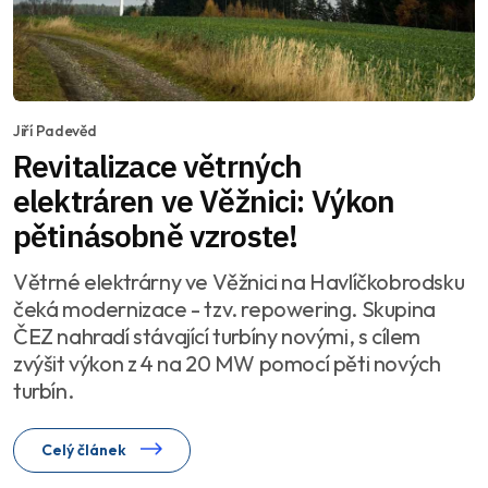
Jiří Padevěd
Revitalizace větrných
elektráren ve Věžnici: Výkon
pětinásobně vzroste!
Větrné elektrárny ve Věžnici na Havlíčkobrodsku
čeká modernizace - tzv. repowering. Skupina
ČEZ nahradí stávající turbíny novými, s cílem
zvýšit výkon z 4 na 20 MW pomocí pěti nových
turbín.
Celý článek