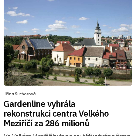
Jiřina Suchorová
Gardenline vyhrála
rekonstrukci centra Velkého
Meziříčí za 286 milionů
Ve Velkém Meziříčí byla po soutěži vybrána firma