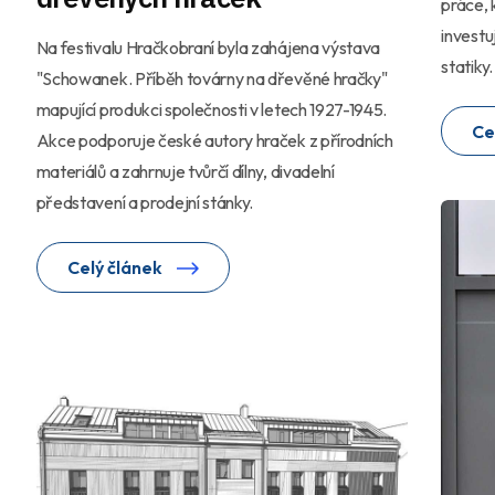
práce, 
investu
Na festivalu Hračkobraní byla zahájena výstava
statiky
"Schowanek. Příběh továrny na dřevěné hračky"
mapující produkci společnosti v letech 1927-1945.
Ce
Akce podporuje české autory hraček z přírodních
materiálů a zahrnuje tvůrčí dílny, divadelní
představení a prodejní stánky.
Celý článek