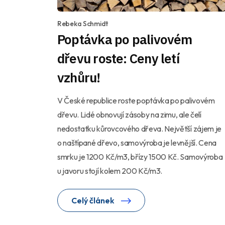
Rebeka Schmidt
Poptávka po palivovém
dřevu roste: Ceny letí
vzhůru!
V České republice roste poptávka po palivovém
dřevu. Lidé obnovují zásoby na zimu, ale čelí
nedostatku kůrovcového dřeva. Největší zájem je
o naštípané dřevo, samovýroba je levnější. Cena
smrku je 1200 Kč/m3, břízy 1500 Kč. Samovýroba
u javoru stojí kolem 200 Kč/m3.
Celý článek