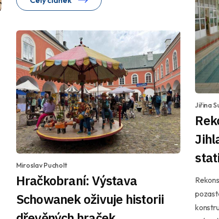
Jiřina 
Rek
Jihl
sta
Miroslav Pucholt
Hračkobraní: Výstava
Rekonst
pozast
Schowanek oživuje historii
konstru
dřevěných hraček