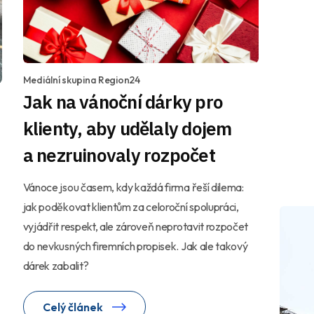
Mediální skupina Region24
Jak na vánoční dárky pro
klienty, aby udělaly dojem
a nezruinovaly rozpočet
Vánoce jsou časem, kdy každá firma řeší dilema:
jak poděkovat klientům za celoroční spolupráci,
vyjádřit respekt, ale zároveň neprotavit rozpočet
do nevkusných firemních propisek. Jak ale takový
dárek zabalit?
Celý článek