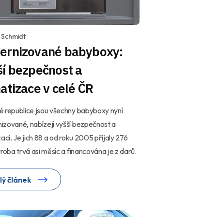
 Schmidt
ernizované babyboxy:
í bezpečnost a
atizace v celé ČR
 republice jsou všechny babyboxy nyní
zované, nabízejí vyšší bezpečnost a
zaci. Je jich 88 a od roku 2005 přijaly 276
ýroba trvá asi měsíc a financována je z darů.
lý článek