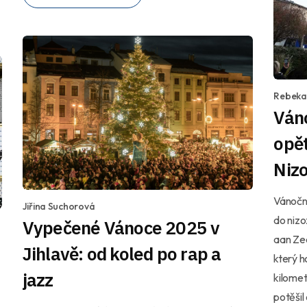
Rebeka
Váno
opět
Niz
Vánoční
Jiřina Suchorová
do nizo
Vypečené Vánoce 2025 v
aan Zee
Jihlavě: od koled po rap a
který h
jazz
kilomet
potěši