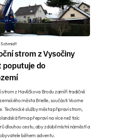
 Schmidt
ční strom z Vysočiny
 poputuje do
ozemí
 strom z Havlíčkova Brodu zamíří tradičně
zemského města Brielle, součásti Voorne
. Technické služby města připraví strom,
olandská firma přepraví na více než tisíc
rů dlouhou cestu, aby zdobil místní náměstí a
l obyvatele během adventu.