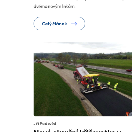
dvěma novým linkám.
Celý článek
Jiří Padevěd