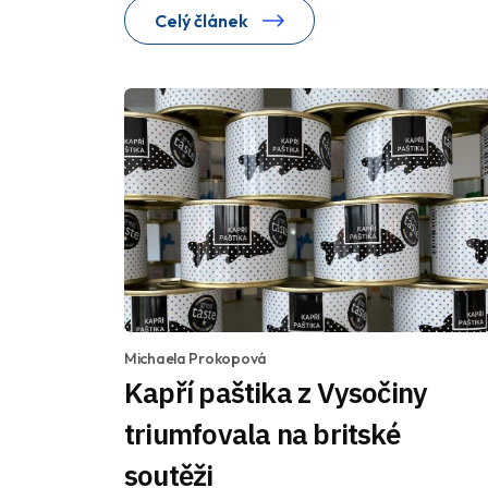
Celý článek
Michaela Prokopová
Kapří paštika z Vysočiny
triumfovala na britské
soutěži