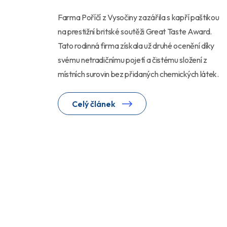
Farma Poříčí z Vysočiny zazářila s kapří paštikou
na prestižní britské soutěži Great Taste Award.
Tato rodinná firma získala už druhé ocenění díky
svému netradičnímu pojetí a čistému složení z
místních surovin bez přidaných chemických látek.
Celý článek