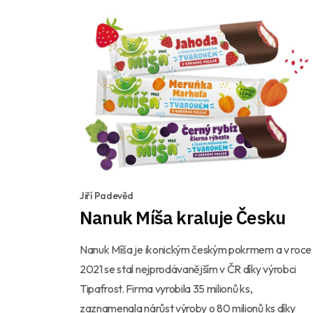
Jiří Padevěd
Nanuk Míša kraluje Česku
Nanuk Míša je ikonickým českým pokrmem a v roce
2021 se stal nejprodávanějším v ČR díky výrobci
Tipafrost. Firma vyrobila 35 milionů ks,
zaznamenala nárůst výroby o 80 milionů ks díky