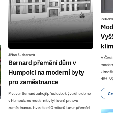
Rebeka
Mod
Vyšš
klim
Jiřina Suchorová
V České
Bernard přemění dům v
moderni
Humpolci na moderní byty
klimati
dětí. V
pro zaměstnance
Pivovar Bernard zahájil přestavbu bývalého domu
Ce
v Humpolci na moderní byty hlavně pro své
zaměstnance. Investice 40 milionů korun přemění