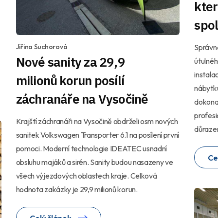
kte
spo
Jiřina Suchorová
Správn
Nové sanity za 29,9
útulnéh
instala
milionů korun posílí
nábytku
záchranáře na Vysočině
dokona
profesi
Krajští záchranáři na Vysočině obdrželi osm nových
důrazem
sanitek Volkswagen Transporter 6.1 na posílení první
pomoci. Moderní technologie IDEATEC usnadní
Ce
obsluhu majáků a sirén. Sanity budou nasazeny ve
všech výjezdových oblastech kraje. Celková
hodnota zakázky je 29,9 milionů korun.
Celý článek