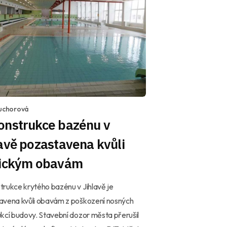
Suchorová
onstrukce bazénu v
avě pozastavena kvůli
tickým obavám
rukce krytého bazénu v Jihlavě je
avena kvůli obavám z poškození nosných
kcí budovy. Stavební dozor města přerušil