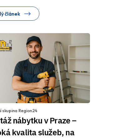
lý článek
í skupina Region24
táž nábytku v Praze –
ká kvalita služeb, na