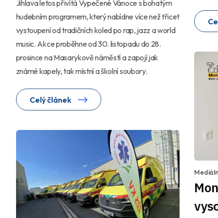
Jihlava letos přivítá Vypečené Vánoce s bohatým
hudebním programem, který nabídne více než třicet
Ce
vystoupení od tradičních koled po rap, jazz a world
music. Akce proběhne od 30. listopadu do 28.
prosince na Masarykově náměstí a zapojí jak
známé kapely, tak místní a školní soubory.
Celý článek
Mediáln
Mon
vyso