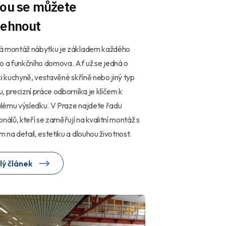
rou se můžete
lehnout
á montáž nábytku je základem každého
o a funkčního domova. Ať už se jedná o
ci kuchyně, vestavěné skříně nebo jiný typ
, precizní práce odborníka je klíčem k
lému výsledku. V Praze najdete řadu
onálů, kteří se zaměřují na kvalitní montáž s
 na detail, estetiku a dlouhou životnost.
lý článek