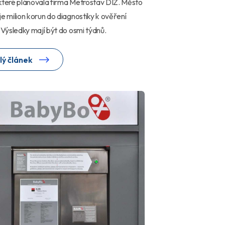
které plánovala firma Metrostav DIZ. Město
je milion korun do diagnostiky k ověření
. Výsledky mají být do osmi týdnů.
lý článek