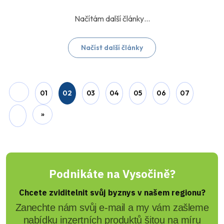
Načíst další články
01
02
03
04
05
06
07
»
Podnikáte na Vysočině?
Chcete zviditelnit svůj byznys v našem regionu?
Zanechte nám svůj e-mail a my vám zašleme
nabídku inzertních produktů šitou na míru
přesně pro vás. Reklama u nás osloví ty
správné lidi – vaše budoucí zákazníky!