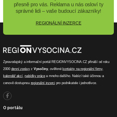
REGIONÁLNÍ INZERCE
Zpravodajský a informační portál REGIONVYSOCINA.CZ přináší od roku
2000
denní zprávy
z
Vysočiny
, ověřené
kontakty na regionální firmy
,
kalendář akcí
,
nabídky práce
a mnoho dalšího. Nabízí také účinnou a
cenově dostupnou
regionální inzerci
pro podnikatele i jednotlivce.
O portálu
Inzerce
Přihlášení
Registrace
Archiv Zpráv
RSS
Regionální portály