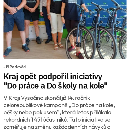
Jiří Padevěd
Kraj opět podpořil iniciativy
"Do práce a Do školy na kole"
V Kraji Vysočina skončil již 14. ročník
celorepublikové kampaně „Do práce na kole,
pěšky nebo poklusem“, která letos přilákala
rekordních 1 451 účastníků. Tato iniciativa se
zaměřuje na změnu každodenních návyků a