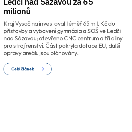
Ledči nad Sázavou za 65
milionů
Kraj Vysočina investoval téměř 65 mil. Kč do
přístavby a vybavení gymnázia a SOŠ ve Ledči
nad Sázavou; otevřeno CNC centrum a tři dílny
pro strojírenství. Část pokryla dotace EU, další
opravy areálu jsou plánovány.
Celý článek