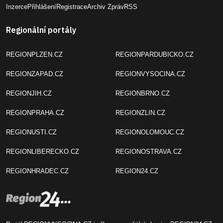
REGIONPLZEN.CZ
REGIONPARDUBICKO.CZ
REGIONZAPAD.CZ
REGIONVYSOCINA.CZ
REGIONJIH.CZ
REGIONBRNO.CZ
REGIONPRAHA.CZ
REGIONZLIN.CZ
REGIONUSTI.CZ
REGIONOLOMOUC.CZ
REGIONLIBERECKO.CZ
REGIONOSTRAVA.CZ
REGIONHRADEC.CZ
REGION24.CZ
Portál REGIONVYSOCINA.CZ je členem mediální skupiny
REGION24.CZ
.
Provozovatelem sítě regionálních a informačních portálů je společnost
UNIWEB
. Online agentura UNIWEB byla založená v roce 1997 a poskytuje