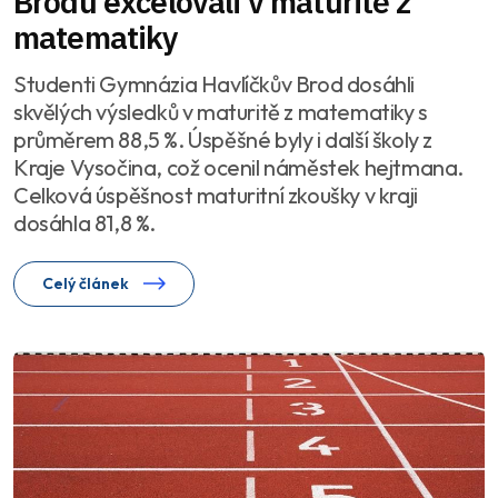
Brodu excelovali v maturitě z
matematiky
Studenti Gymnázia Havlíčkův Brod dosáhli
skvělých výsledků v maturitě z matematiky s
průměrem 88,5 %. Úspěšné byly i další školy z
Kraje Vysočina, což ocenil náměstek hejtmana.
Celková úspěšnost maturitní zkoušky v kraji
dosáhla 81,8 %.
Celý článek