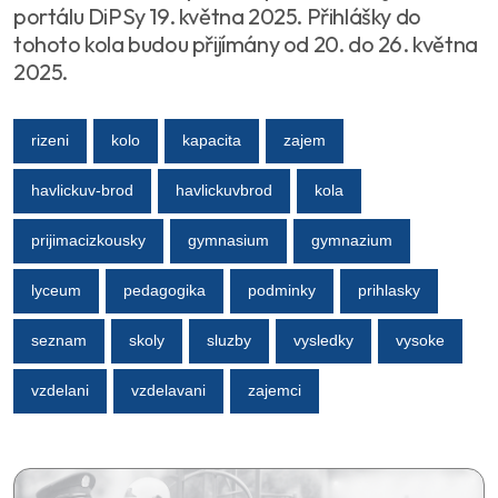
portálu DiPSy 19. května 2025. Přihlášky do
tohoto kola budou přijímány od 20. do 26. května
2025.
rizeni
kolo
kapacita
zajem
havlickuv-brod
havlickuvbrod
kola
prijimacizkousky
gymnasium
gymnazium
lyceum
pedagogika
podminky
prihlasky
seznam
skoly
sluzby
vysledky
vysoke
vzdelani
vzdelavani
zajemci