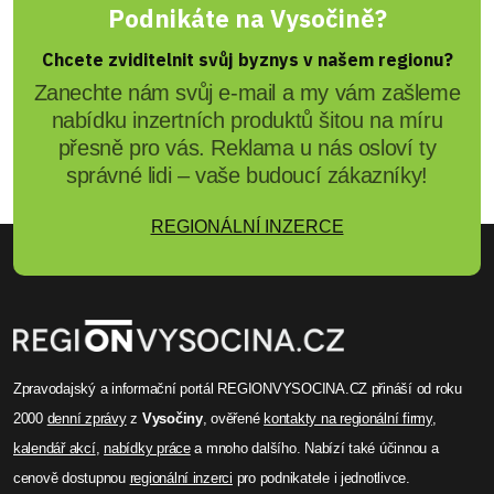
Podnikáte na Vysočině?
Chcete zviditelnit svůj byznys v našem regionu?
Zanechte nám svůj e-mail a my vám zašleme
nabídku inzertních produktů šitou na míru
přesně pro vás. Reklama u nás osloví ty
správné lidi – vaše budoucí zákazníky!
REGIONÁLNÍ INZERCE
Zpravodajský a informační portál REGIONVYSOCINA.CZ přináší od roku
2000
denní zprávy
z
Vysočiny
, ověřené
kontakty na regionální firmy
,
kalendář akcí
,
nabídky práce
a mnoho dalšího. Nabízí také účinnou a
cenově dostupnou
regionální inzerci
pro podnikatele i jednotlivce.