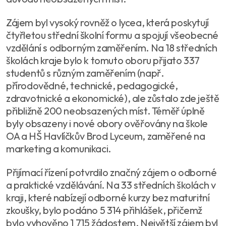
Zájem byl vysoký rovněž o lycea, která poskytují
čtyřletou střední školní formu a spojují všeobecné
vzdělání s odborným zaměřením. Na 18 středních
školách kraje bylo k tomuto oboru přijato 337
studentů s různým zaměřením (např.
přírodovědné, technické, pedagogické,
zdravotnické a ekonomické), ale zůstalo zde ještě
přibližně 200 neobsazených míst. Téměř úplně
byly obsazeny i nové obory ověřovány na škole
OA a HŠ Havlíčkův Brod Lyceum, zaměřené na
marketing a komunikaci.
Přijímací řízení potvrdilo značný zájem o odborné
a praktické vzdělávání. Na 33 středních školách v
kraji, které nabízejí odborné kurzy bez maturitní
zkoušky, bylo podáno 5 314 přihlášek, přičemž
bylo vyhověno 1 715 žádostem. Největší zájem byl