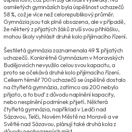
osmiletých gymnáziích byla úspěšnost uchazečů
58 %, což je více než celorepublikový průměr.
Gymnázia jsou tak plně obsazena, ale v případě,
že některý z přijatých žáků zruší svou přihlášku,
mohou školy vyhlásit druhé kolo přijímacího řízení.
Šestiletá gymnázia zaznamenala 49 % přijatých
uchazečů. Konkrétně Gymnázium v Moravských
Budějovicích nevyužilo celou svou kapacitu, a
proto se očekává druhé kolo přijímacího řízení.
Celkem téměř 700 uchazečů se úspěšně dostalo
na čtyřletá gymnázia, zatímco asi 200 nebylo
přijato, a to buď z důvodu naplnění kapacity,
nebo nesplnění podmínek přijetí. Některá
čtyřletá gymnázia, například v Ledči nad
Sázavou, Telči, Novém Městě na Moravě a ve
Světlé nad Sázavou, plánují také druhá kola z
důvodu neobsazených míst.