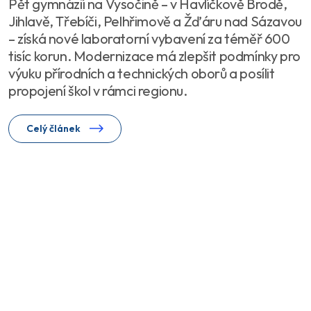
Pět gymnázií na Vysočině – v Havlíčkově Brodě,
Jihlavě, Třebíči, Pelhřimově a Žďáru nad Sázavou
– získá nové laboratorní vybavení za téměř 600
tisíc korun. Modernizace má zlepšit podmínky pro
výuku přírodních a technických oborů a posílit
propojení škol v rámci regionu.
Celý článek