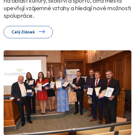
na oblast kultury, školství a sportu, čímž města
upevňují vzájemné vztahy a hledají nové možnosti
spolupráce.
Celý článek