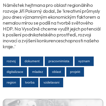
Náměstek hejtmana pro oblast regionálního
rozvoje Jiří Pokorný dodal, že 'kreativní průmysly
jsou dnes významným ekonomickým faktorem a
nemalou mírou se podílí na tvorbě světového
HDP. Na Vysočině chceme využít jejich potenciál
k posílení podnikatelského prostředí, rozvoji
inovací a zvýšení konkurenceschopnosti našeho
kraje.'
rozvoj
dokument
pracovnimista
vyznam
digitalizace
mladez
oblast
projekt
region
tvorba
vzdelavani