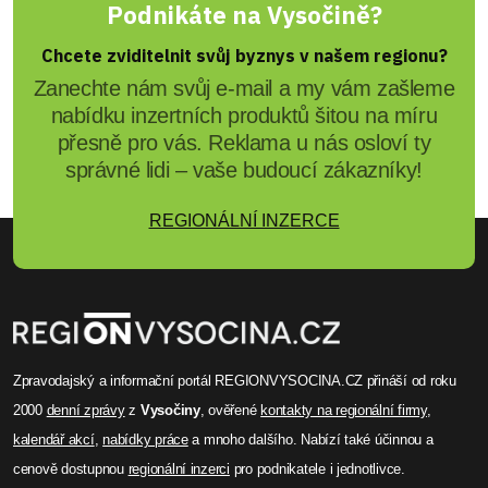
Podnikáte na Vysočině?
Chcete zviditelnit svůj byznys v našem regionu?
Zanechte nám svůj e-mail a my vám zašleme
nabídku inzertních produktů šitou na míru
přesně pro vás. Reklama u nás osloví ty
správné lidi – vaše budoucí zákazníky!
REGIONÁLNÍ INZERCE
Zpravodajský a informační portál REGIONVYSOCINA.CZ přináší od roku
2000
denní zprávy
z
Vysočiny
, ověřené
kontakty na regionální firmy
,
kalendář akcí
,
nabídky práce
a mnoho dalšího. Nabízí také účinnou a
cenově dostupnou
regionální inzerci
pro podnikatele i jednotlivce.