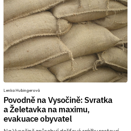
Lenka Hubingerová
Povodně na Vysočině: Svratka
a Želetavka na maximu,
evakuace obyvatel
Na Vysočině způsobují dešťové srážky rostoucí