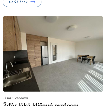
Celý článek
Jiřina Suchorová
Žďár láká klíčové profese: