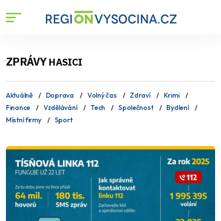
ZPRÁVY
HASICI
Aktuálně
Doprava
Volný čas
Zdraví
Krimi
Finance
Vzdělávání
Tech
Společnost
Bydlení
Místní firmy
Sport