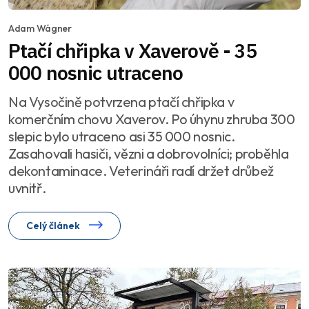
Adam Wágner
Ptačí chřipka v Xaverově - 35
000 nosnic utraceno
Na Vysočině potvrzena ptačí chřipka v
komerčním chovu Xaverov. Po úhynu zhruba 300
slepic bylo utraceno asi 35 000 nosnic.
Zasahovali hasiči, vězni a dobrovolníci; proběhla
dekontaminace. Veterináři radí držet drůbež
uvnitř.
Celý článek