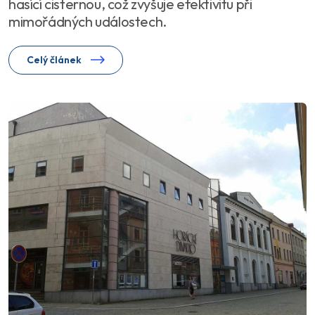
hasící cisternou, což zvyšuje efektivitu při
mimořádných událostech.
Celý článek