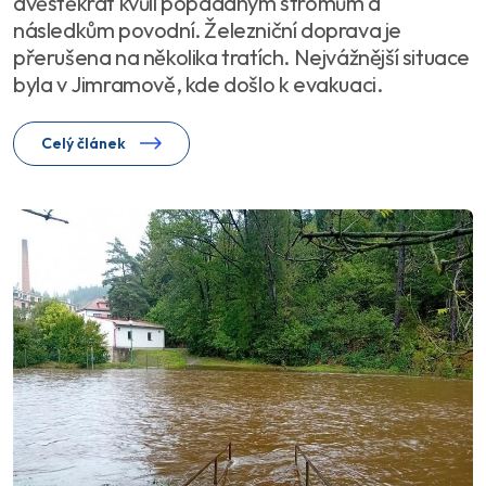
dvěstěkrát kvůli popadaným stromům a
následkům povodní. Železniční doprava je
přerušena na několika tratích. Nejvážnější situace
byla v Jimramově, kde došlo k evakuaci.
Celý článek