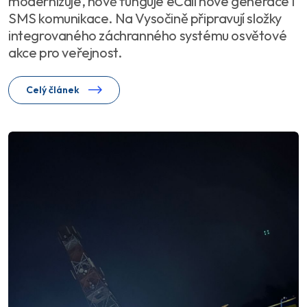
modernizuje, nově funguje eCall nové generace i
SMS komunikace. Na Vysočině připravují složky
integrovaného záchranného systému osvětové
akce pro veřejnost.
Celý článek