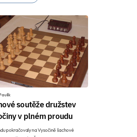
Paulík
hové soutěže družstev
očiny v plném proudu
ndu pokračovaly na Vysočině šachové