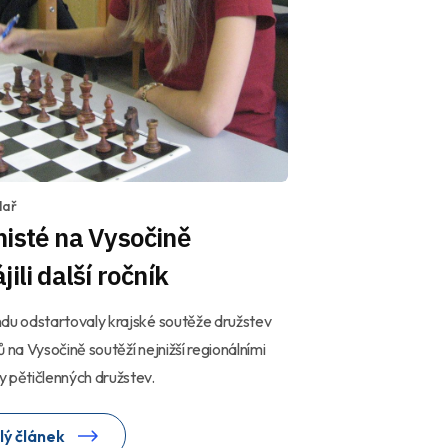
lař
isté na Vysočině
jili další ročník
du odstartovaly krajské soutěže družstev
ů na Vysočině soutěží nejnižší regionálními
 pětičlenných družstev.
lý článek