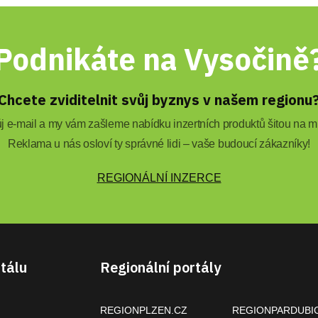
Podnikáte na Vysočině
Chcete zviditelnit svůj byznys v našem regionu
 e-mail a my vám zašleme nabídku inzertních produktů šitou na mí
Reklama u nás osloví ty správné lidi – vaše budoucí zákazníky!
REGIONÁLNÍ INZERCE
tálu
Regionální portály
REGIONPLZEN.CZ
REGIONPARDUBI