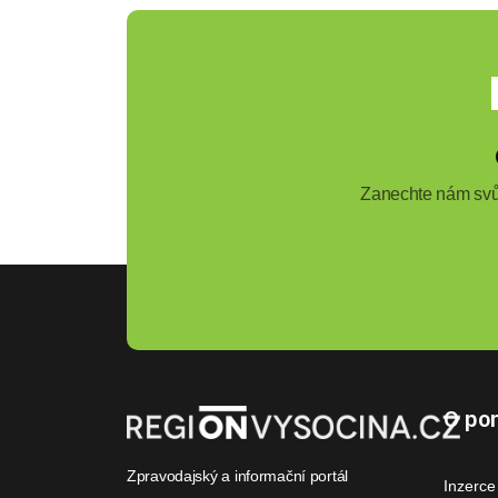
Zanechte nám svůj
O por
Zpravodajský a informační portál
Inzerce