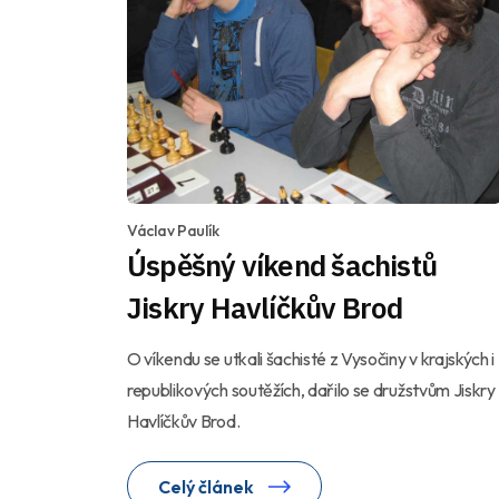
Václav Paulík
Úspěšný víkend šachistů
Jiskry Havlíčkův Brod
O víkendu se utkali šachisté z Vysočiny v krajských i
republikových soutěžích, dařilo se družstvům Jiskry
Havlíčkův Brod.
Celý článek