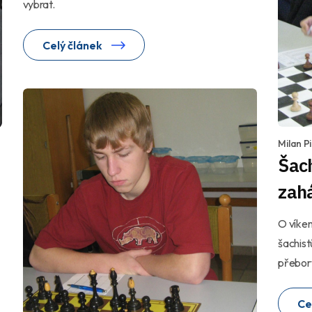
vybrat.
Celý článek
Milan Pi
Šach
zahá
O víken
šachist
přebory
Ce