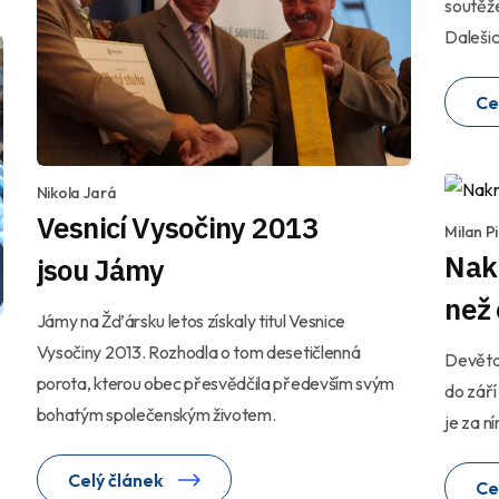
soutěže
Dalešic
Ce
Nikola Jará
Vesnicí Vysočiny 2013
Milan Pi
Nakr
jsou Jámy
než 
Jámy na Žďársku letos získaly titul Vesnice
Vysočiny 2013. Rozhodla o tom desetičlenná
Devětad
porota, kterou obec přesvědčila především svým
do září
bohatým společenským životem.
je za n
Celý článek
Ce