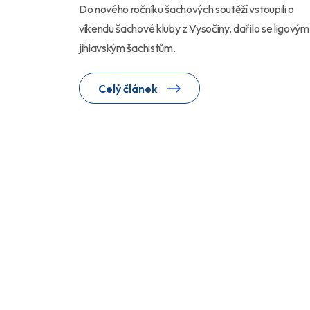
Do nového ročníku šachových soutěží vstoupili o
víkendu šachové kluby z Vysočiny, dařilo se ligovým
jihlavským šachistům.
Celý článek