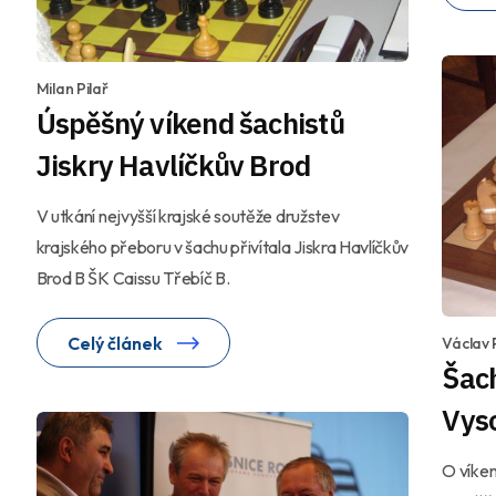
Milan Pilař
Úspěšný víkend šachistů
Jiskry Havlíčkův Brod
V utkání nejvyšší krajské soutěže družstev
krajského přeboru v šachu přivítala Jiskra Havlíčkův
Brod B ŠK Caissu Třebíč B.
Celý článek
Václav 
Šac
Vys
O víke