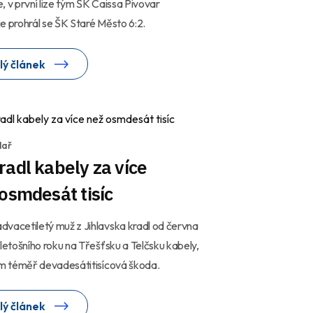
, v první lize tým ŠK Caissa Pivovar
e prohrál se ŠK Staré Město 6:2.
lý článek
lař
adl kabely za více
osmdesát tisíc
vacetiletý muž z Jihlavska kradl od června
 letošního roku na Třešťsku a Telčsku kabely,
ím téměř devadesátitisícová škoda.
lý článek