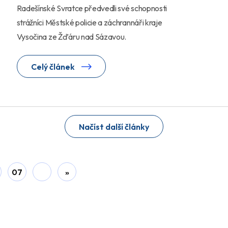
Radešínské Svratce předvedli své schopnosti
strážníci Městské policie a záchrannáři kraje
Vysočina ze Žďáru nad Sázavou.
Celý článek
Načíst další články
07
»