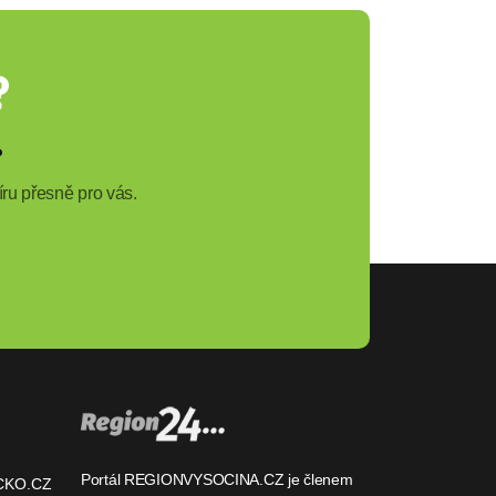
?
?
ru přesně pro vás.
Portál REGIONVYSOCINA.CZ je členem
CKO.CZ