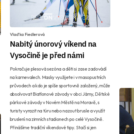
Vlaďka Fiedlerová
Nabitý únorový víkend na
Vysočině je před námi
Pokračuje plesová sezóna a děti si zase zadovádí
na karnevalech. Masky využijete i v masopustních
průvodech a kdo je spíše sportovně založený, může
absolvovat Biatlonové závody v obci Jámy, Dětské
párkové závody v Novém Městě na Moravě, s
turisty vyrazit na túru nebo nazout brusle a využít
bruslení na zimních stadionech po celé Vysočině.
Přinášíme tradiční víkendové tipy. Stačí si jen