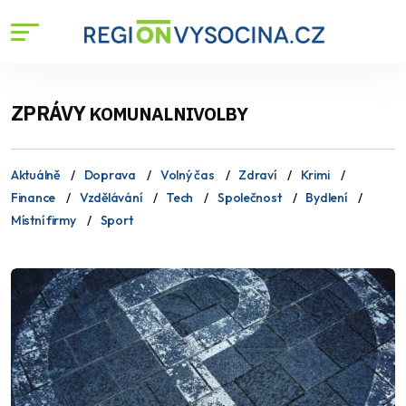
ZPRÁVY
KOMUNALNIVOLBY
Aktuálně
Doprava
Volný čas
Zdraví
Krimi
Finance
Vzdělávání
Tech
Společnost
Bydlení
Místní firmy
Sport