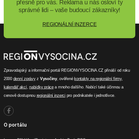
přesně pro vás. Reklama u nás osloví ty
správné lidi – vaše budoucí zákazníky!
REGIONÁLNÍ INZERCE
Zpravodajský a informační portál REGIONVYSOCINA.CZ přináší od roku
2000
denní zprávy
z
Vysočiny
, ověřené
kontakty na regionální firmy
,
kalendář akcí
,
nabídky práce
a mnoho dalšího. Nabízí také účinnou a
cenově dostupnou
regionální inzerci
pro podnikatele i jednotlivce.
O portálu