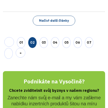
Načíst další články
01
02
03
04
05
06
07
»
Podnikáte na Vysočině?
Chcete zviditelnit svůj byznys v našem regionu?
Zanechte nám svůj e-mail a my vám zašleme
nabídku inzertních produktů šitou na míru