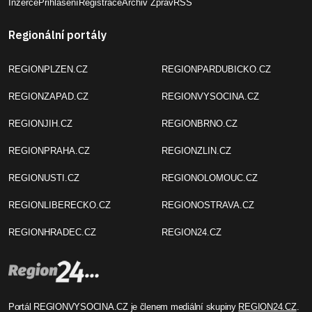
Inzerce
Přihlášení
Registrace
Archiv Zpráv
RSS
Regionální portály
REGIONPLZEN.CZ
REGIONPARDUBICKO.CZ
REGIONZAPAD.CZ
REGIONVYSOCINA.CZ
REGIONJIH.CZ
REGIONBRNO.CZ
REGIONPRAHA.CZ
REGIONZLIN.CZ
REGIONUSTI.CZ
REGIONOLOMOUC.CZ
REGIONLIBERECKO.CZ
REGIONOSTRAVA.CZ
REGIONHRADEC.CZ
REGION24.CZ
Portál REGIONVYSOCINA.CZ je členem mediální skupiny
REGION24.CZ
.