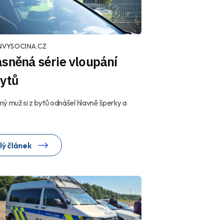
NVYSOCINA.CZ
sněná série vloupání
bytů
ý muž si z bytů odnášel hlavně šperky a
lý článek