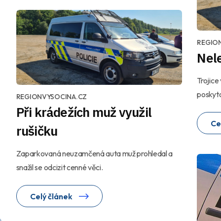
REGIO
Nele
Trojice
poskyto
REGIONVYSOCINA.CZ
Při krádežích muž využil
Ce
rušičku
Zaparkovaná neuzamčená auta muž prohledal a
snažil se odcizit cenné věci.
Celý článek