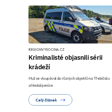
REGIONVYSOCINA.CZ
Kriminalisté objasnili sérii
krádeží
Muž se vloupával do různých objektů na Třebíčsku
a hledal peníze.
Celý článek