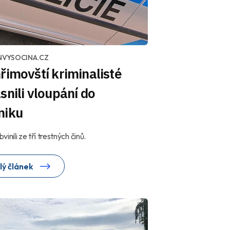
NVYSOCINA.CZ
řimovští kriminalisté
snili vloupání do
niku
inili ze tří trestných činů.
lý článek