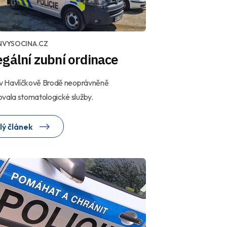
NVYSOCINA.CZ
gální zubní ordinace
 v Havlíčkově Brodě neoprávněně
vala stomatologické služby.
lý článek