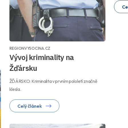
Ce
REGIONVYSOCINA.CZ
Vývoj kriminality na
Žďársku
ŽĎÁRSKO: Kriminalita v prvním pololetí značně
klesla.
Celý článek