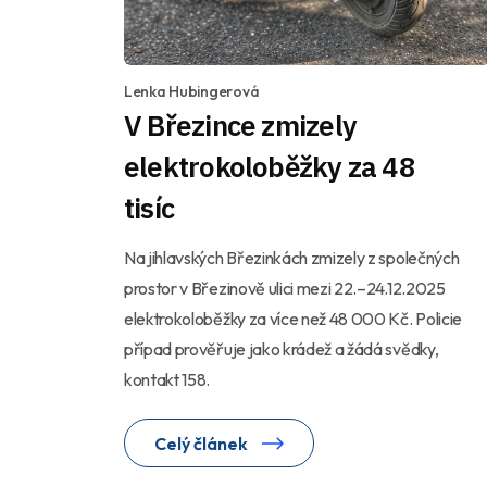
Lenka Hubingerová
V Březince zmizely
elektrokoloběžky za 48
tisíc
Na jihlavských Březinkách zmizely z společných
prostor v Březinově ulici mezi 22.–24.12.2025
elektrokoloběžky za více než 48 000 Kč. Policie
případ prověřuje jako krádež a žádá svědky,
kontakt 158.
Celý článek