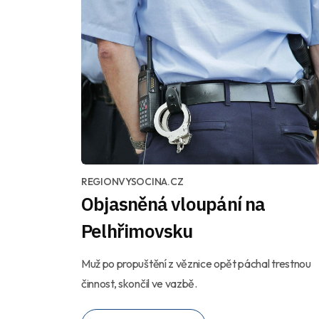
REGIONVYSOCINA.CZ
Objasněná vloupání na
Pelhřimovsku
Muž po propuštění z věznice opět páchal trestnou
činnost, skončil ve vazbě.