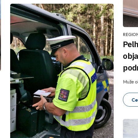
REGIO
Pelh
obja
pod
Muže obv
Ce