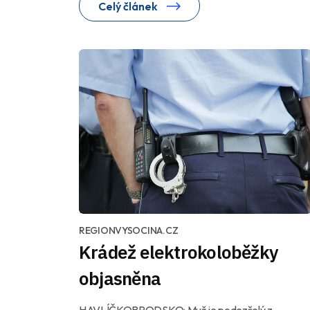
Celý článek
REGIONVYSOCINA.CZ
Krádež elektrokoloběžky
objasněna
HAVLÍČKOBRODSKO: Muž je podezřelý z