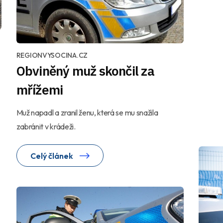
REGIONVYSOCINA.CZ
Obviněný muž skončil za
mřížemi
Muž napadl a zranil ženu, která se mu snažila
zabránit v krádeži.
Celý článek