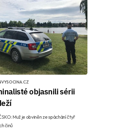
NVYSOCINA.CZ
inalisté objasnili sérii
deží
SKO: Muž je obviněn ze spáchání čtyř
ch činů