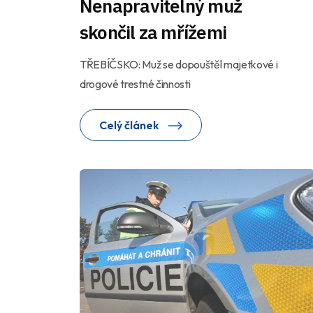
Nenapravitelný muž
skončil za mřížemi
TŘEBÍČSKO: Muž se dopouštěl majetkové i
drogové trestné činnosti
Celý článek