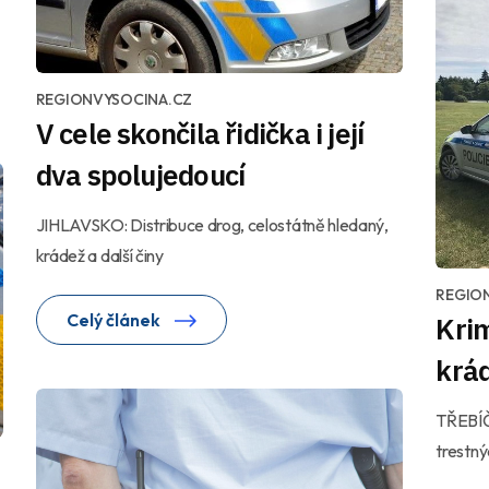
REGIONVYSOCINA.CZ
V cele skončila řidička i její
dva spolujedoucí
JIHLAVSKO: Distribuce drog, celostátně hledaný,
krádež a další činy
REGIO
Celý článek
Krim
krá
TŘEBÍČ
trestný