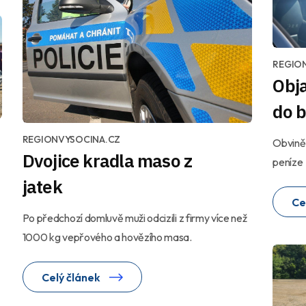
REGIO
Obja
do 
REGIONVYSOCINA.CZ
Obviněn
Dvojice kradla maso z
peníze
jatek
Ce
Po předchozí domluvě muži odcizili z firmy více než
1000 kg vepřového a hovězího masa.
Celý článek