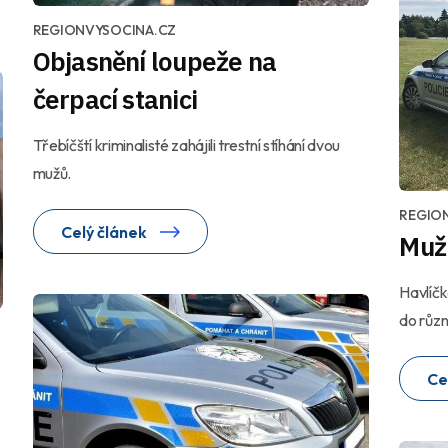
REGIONVYSOCINA.CZ
Objasnění loupeže na
čerpací stanici
Třebíčští kriminalisté zahájili trestní stíhání dvou
mužů.
REGIO
Celý článek
Muž 
Havlíčko
do různ
Ce