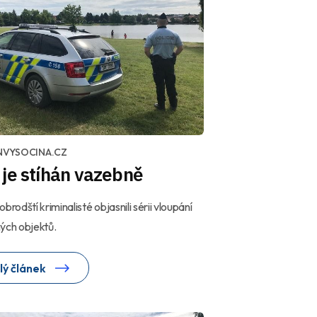
NVYSOCINA.CZ
je stíhán vazebně
brodští kriminalisté objasnili sérii vloupání
ých objektů.
lý článek