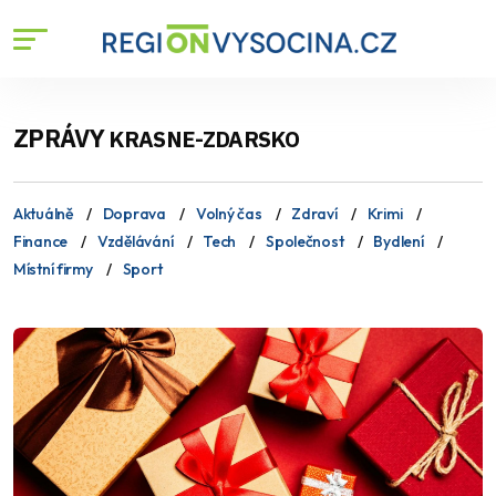
ZPRÁVY
KRASNE-ZDARSKO
Aktuálně
Doprava
Volný čas
Zdraví
Krimi
Finance
Vzdělávání
Tech
Společnost
Bydlení
Místní firmy
Sport