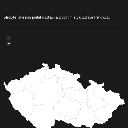
2023. K vidění jsou snímky ze
šestnácti vysočinských médií
Milovníci fotografií si v sídle Kraje Vysočina
přijdou na své. Až do konce ledna 2024 je v
přízemí budovy B a také o dvě patra výše, před
zasedací místností, k vidění výstava Region Press
foto 2023. Tradiční expozici už po jedenácté
pořádá ve spolupráci s vysočinskými médií
Syndikát novinářů.
Celý článek