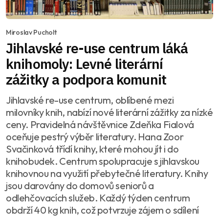
Miroslav Pucholt
Jihlavské re-use centrum láká
knihomoly: Levné literární
zážitky a podpora komunit
Jihlavské re-use centrum, oblíbené mezi
milovníky knih, nabízí nové literární zážitky za nízké
ceny. Pravidelná návštěvnice Zdeňka Fialová
oceňuje pestrý výběr literatury. Hana Zoor
Svačinková třídí knihy, které mohou jít i do
knihobudek. Centrum spolupracuje s jihlavskou
knihovnou na využití přebytečné literatury. Knihy
jsou darovány do domovů seniorů a
odlehčovacích služeb. Každý týden centrum
obdrží 40 kg knih, což potvrzuje zájem o sdílení