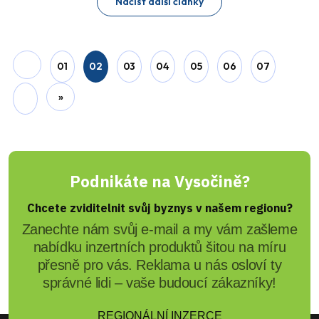
REGIONVYSOCINA.CZ
Velký úspěch v sálové kopané
KRAJ VYSOČINA: Policisty vybojovaly druhé
místo