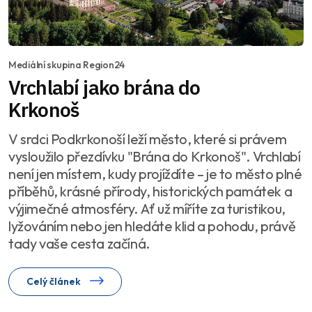
Mediální skupina Region24
Vrchlabí jako brána do
Krkonoš
V srdci Podkrkonoší leží město, které si právem
vysloužilo přezdívku "Brána do Krkonoš". Vrchlabí
není jen místem, kudy projíždíte – je to město plné
příběhů, krásné přírody, historických památek a
výjimečné atmosféry. Ať už míříte za turistikou,
lyžováním nebo jen hledáte klid a pohodu, právě
tady vaše cesta začíná.
Celý článek