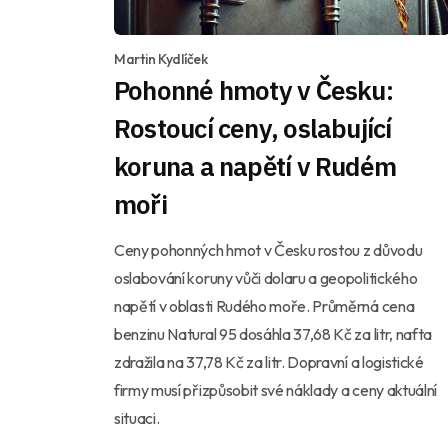
Martin Kydlíček
Pohonné hmoty v Česku:
Rostoucí ceny, oslabující
koruna a napětí v Rudém
moři
Ceny pohonných hmot v Česku rostou z důvodu
oslabování koruny vůči dolaru a geopolitického
napětí v oblasti Rudého moře. Průměrná cena
benzinu Natural 95 dosáhla 37,68 Kč za litr, nafta
zdražila na 37,78 Kč za litr. Dopravní a logistické
firmy musí přizpůsobit své náklady a ceny aktuální
situaci.