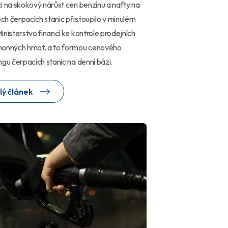
i na skokový nárůst cen benzínu a nafty na
h čerpacích stanic přistoupilo v minulém
inisterstvo financí ke kontrole prodejních
honných hmot, a to formou cenového
ngu čerpacích stanic na denní bázi.
lý článek