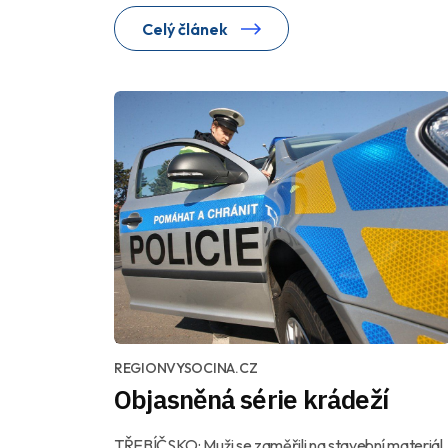
Celý článek
REGIONVYSOCINA.CZ
Objasněná série krádeží
TŘEBÍČSKO: Muži se zaměřili na stavební materiál