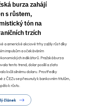
ská burza zahájí
n s růstem,
mistický tón na
aničních trzích
é a americké akciové trhy zažily růst díky
vním impulsům a očekáváním
konomických indikátorů. Pražská burza
vala tento trend, dolar posílil a zlato
alo kvůli silnému dolaru. Prostředky
é z ČEZu se přesunuly k bankovním titulům,
spělo k růstu.
lý článek