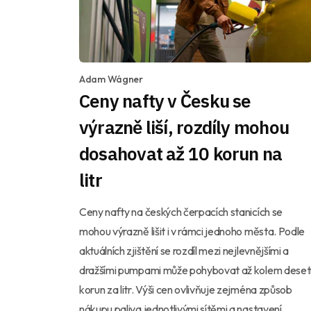
Adam Wágner
Ceny nafty v Česku se
výrazně liší, rozdíly mohou
dosahovat až 10 korun na
litr
Ceny nafty na českých čerpacích stanicích se
mohou výrazně lišit i v rámci jednoho města. Podle
aktuálních zjištění se rozdíl mezi nejlevnějšími a
dražšími pumpami může pohybovat až kolem deset
korun za litr. Výši cen ovlivňuje zejména způsob
nákupu paliva jednotlivými sítěmi a nastavení