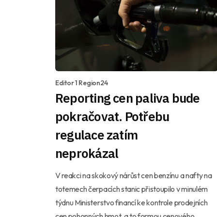
Editor 1 Region24
Reporting cen paliva bude
pokračovat. Potřebu
regulace zatím
neprokázal
V reakci na skokový nárůst cen benzínu a nafty na
totemech čerpacích stanic přistoupilo v minulém
týdnu Ministerstvo financí ke kontrole prodejních
cen pohonných hmot, a to formou cenového