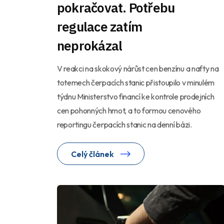
pokračovat. Potřebu
regulace zatím
neprokázal
V reakci na skokový nárůst cen benzínu a nafty na
totemech čerpacích stanic přistoupilo v minulém
týdnu Ministerstvo financí ke kontrole prodejních
cen pohonných hmot, a to formou cenového
reportingu čerpacích stanic na denní bázi.
Celý článek