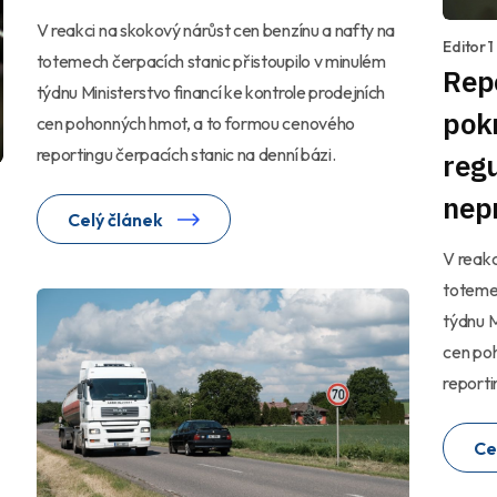
V reakci na skokový nárůst cen benzínu a nafty na
Editor 
totemech čerpacích stanic přistoupilo v minulém
Repo
týdnu Ministerstvo financí ke kontrole prodejních
pok
cen pohonných hmot, a to formou cenového
reportingu čerpacích stanic na denní bázi.
reg
nep
Celý článek
V reakc
totemec
týdnu M
cen po
reporti
Ce