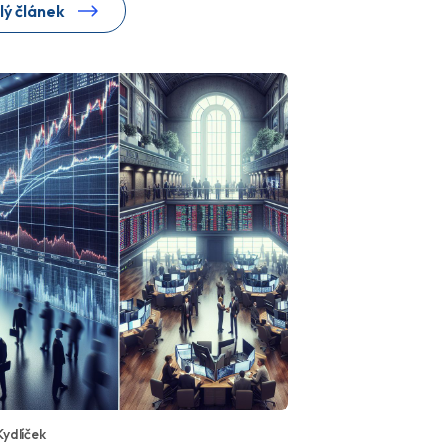
lý článek
Kydlíček