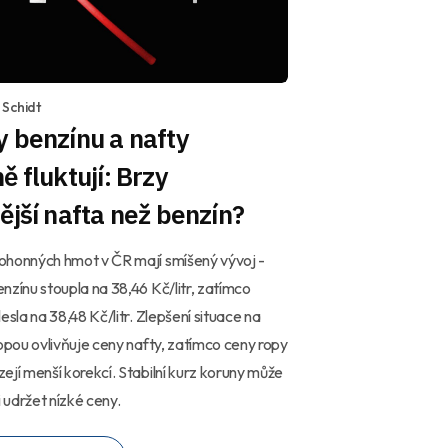
Schidt
 benzínu a nafty
ě fluktují: Brzy
ější nafta než benzín?
ohonných hmot v ČR mají smíšený vývoj -
nzínu stoupla na 38,46 Kč/litr, zatímco
lesla na 38,48 Kč/litr. Zlepšení situace na
ropou ovlivňuje ceny nafty, zatímco ceny ropy
ejí menší korekcí. Stabilní kurz koruny může
udržet nízké ceny.