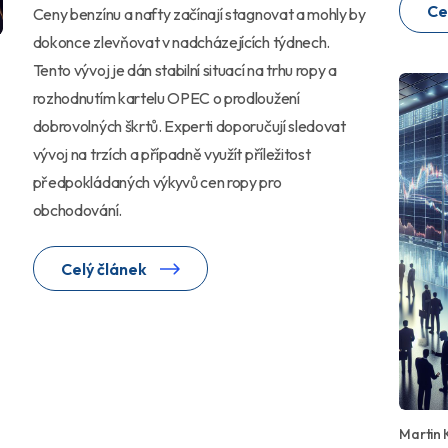
Ce
Ceny benzínu a nafty začínají stagnovat a mohly by
dokonce zlevňovat v nadcházejících týdnech.
Tento vývoj je dán stabilní situací na trhu ropy a
rozhodnutím kartelu OPEC o prodloužení
dobrovolných škrtů. Experti doporučují sledovat
vývoj na trzích a případně využít příležitost
předpokládaných výkyvů cen ropy pro
obchodování.
Celý článek
Martin 