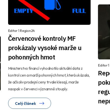
Editor 1 Region24
Červencové kontroly MF
prokázaly vysoké marže u
pohonných hmot
Editor 
Ministerstvo financí vyhodnotilo aktuální data z
Repo
kontrol cen a marží pohonných hmot, která ukázala,
pok
že ačkoliv prodejní ceny trvale klesají, marže
naopak v červenci významně stouply.
reg
nep
Celý článek