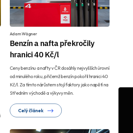
Adam Wágner
Benzín a nafta překročily
hranici 40 Kč/l
Ceny benzínu a nafty v ČR dosáhly nejvyšších úrovní
od minulého roku, přičemž benzín pokořil hranici 40
Kč/l. Za tímto nárůstem stojí faktory jako napětí na
Středním východě a výkyvy měn.
Celý článek
i