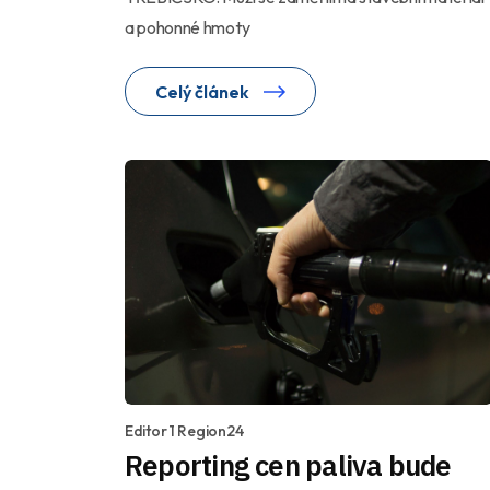
a pohonné hmoty
Celý článek
Editor 1 Region24
Reporting cen paliva bude