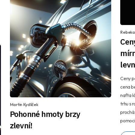
Rebeka 
Ceny
mírn
levn
Ceny p
cena be
nafta k
trhu s 
Martin Kydlíček
Pohonné hmoty brzy
procház
pomoci 
zlevní!