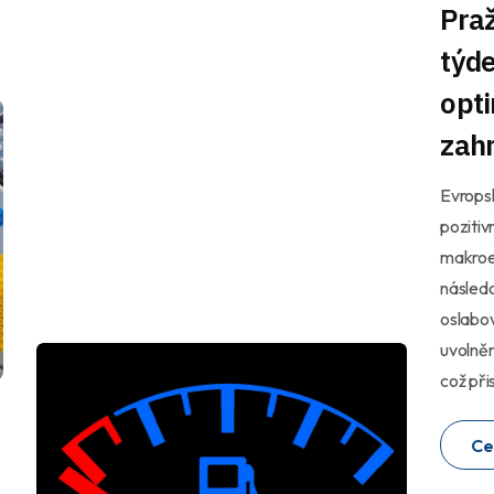
Praž
týde
opti
zahr
Evropsk
poziti
makroe
následo
oslabov
uvolněn
což při
Ce