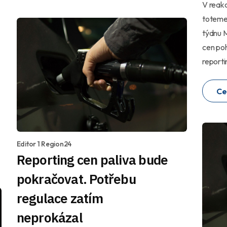
V reakc
totemec
týdnu M
cen po
reporti
Ce
Editor 1 Region24
Reporting cen paliva bude
pokračovat. Potřebu
regulace zatím
neprokázal