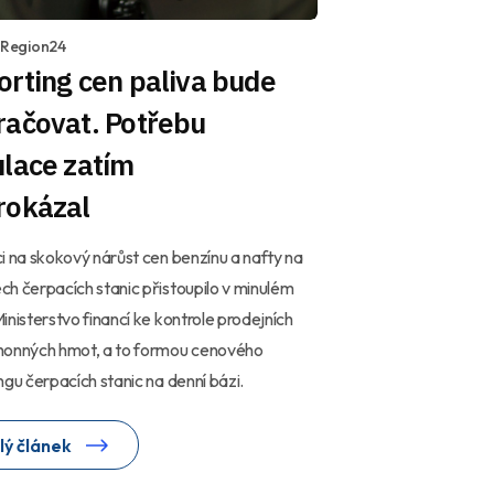
1 Region24
rting cen paliva bude
račovat. Potřebu
ulace zatím
rokázal
i na skokový nárůst cen benzínu a nafty na
h čerpacích stanic přistoupilo v minulém
inisterstvo financí ke kontrole prodejních
honných hmot, a to formou cenového
ngu čerpacích stanic na denní bázi.
lý článek