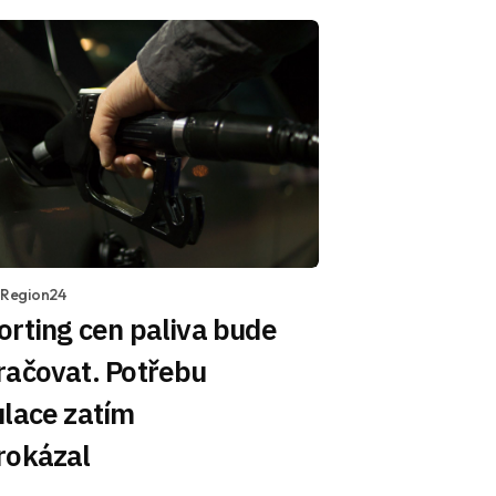
1 Region24
rting cen paliva bude
račovat. Potřebu
ulace zatím
rokázal