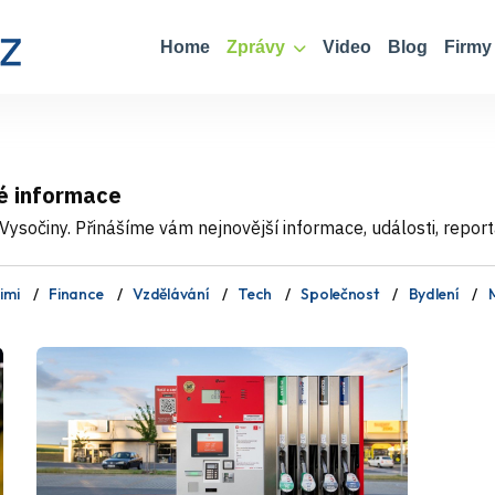
Home
Zprávy
Video
Blog
Firmy
é informace
ysočiny. Přinášíme vám nejnovější informace, události, report
imi
Finance
Vzdělávání
Tech
Společnost
Bydlení
M