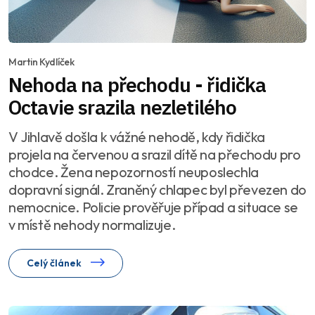
Martin Kydlíček
Nehoda na přechodu - řidička
Octavie srazila nezletilého
V Jihlavě došla k vážné nehodě, kdy řidička
projela na červenou a srazil dítě na přechodu pro
chodce. Žena nepozorností neuposlechla
dopravní signál. Zraněný chlapec byl převezen do
nemocnice. Policie prověřuje případ a situace se
v místě nehody normalizuje.
Celý článek