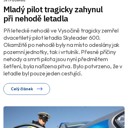
Jiří Padevěd
Mladý pilot tragicky zahynul
při nehodě letadla
Při letecké nehodě ve Vysočině tragicky zemřel
dvacetiletý pilot letadla Skyleader 600.
Okamžitě po nehodě byly na místo odeslány jak
pozemní jednotky, tak i vrtulník. Přesné příčiny
nehody a smrti pilota jsou nyní předmětem
šetření, byla nařízena pitva. Bylo potvrzeno, že v
letadle byl pouze jeden cestující.
Celý článek