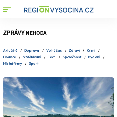
ZPRÁVY
NEHODA
Aktuálně
Doprava
Volný čas
Zdraví
Krimi
Finance
Vzdělávání
Tech
Společnost
Bydlení
Místní firmy
Sport