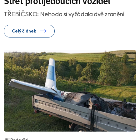
Střet protijedoucích vozidel
TŘEBÍČSKO: Nehoda si vyžádala dvě zranění
Celý článek