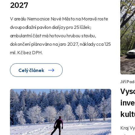
2027
V areálu Nemocnice Nové Město na Moravě roste
dvoupodlažní pavilon dialýzy pro 25 lůžek;
ambulantní část má hotovou hrubou stavbu,
dokončení plánováno na jaro 2027, náklady cca 125
mil. Kč bez DPH.
Celý článek
Jiří Pa
Vyso
inve
kult
Kraj Vy