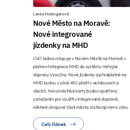
Lenka Hubingerová
Nové Město na Moravě:
Nové integrované
jízdenky na MHD
Od 1. ledna vstupuje v Novém Městě na Moravě v
platnost integrace MHD do systému Veřejné
dopravy Vysočiny. Nové jízdenky a předplatné na
MHD budou v zóně 410 i platit v autobusech a
vlacích. Novoměstské karty budou opatřeny
označením pro využití v integrované dopravě,
některé okrajové části města zůstávají mimo zónu.
Celý článek