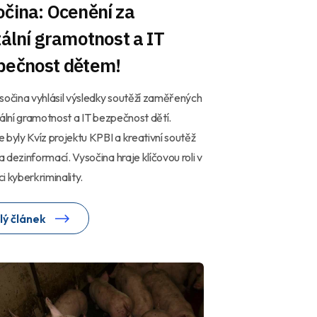
čina: Ocenění za
tální gramotnost a IT
pečnost dětem!
sočina vyhlásil výsledky soutěží zaměřených
tální gramotnost a IT bezpečnost dětí.
 byly Kvíz projektu KPBI a kreativní soutěž
 dezinformací. Vysočina hraje klíčovou roli v
i kyberkriminality.
lý článek