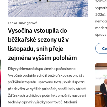
zdravotn
vypsal 
2026),
nemocn
Lenka Hubingerová
moderni
Vysočina vstoupila do
úpravy
běžkařské sezony už v
listopadu, sníh přeje
Ce
zejména vyšším polohám
Díky rychlému nástupu zimního počasí se na
Vysočině podařilo zahájit běžkařskou sezonu již v
průběhu listopadu. Upravené tratě jsou k dispozici
především ve vyšších polohách, například v oblasti
Žďárských vrchů, kde podmínky umožnily nasazení
techniky a první vyjížďky sportovců. Moderní