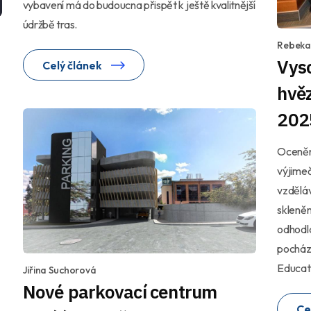
vybavení má do budoucna přispět k ještě kvalitnější
údržbě tras.
Rebeka
Vyso
Celý článek
hvěz
202
Ocenění
výjime
vzděláv
skleněn
odhodlá
pochází
Educat
Jiřina Suchorová
Nové parkovací centrum
Ce