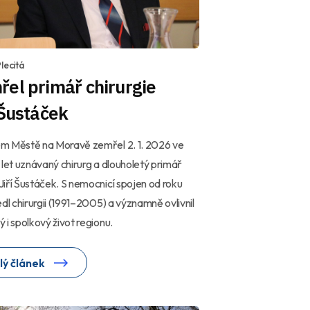
lecitá
el primář chirurgie
 Šustáček
m Městě na Moravě zemřel 2. 1. 2026 ve
 let uznávaný chirurg a dlouholetý primář
iří Šustáček. S nemocnicí spojen od roku
edl chirurgii (1991–2005) a významně ovlivnil
 i spolkový život regionu.
lý článek