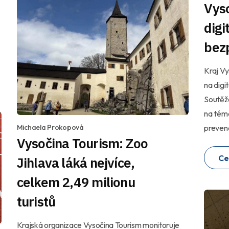
Vyso
digi
bez
Kraj Vy
na digi
Soutěže
na téma
prevenc
Michaela Prokopová
Vysočina Tourism: Zoo
Ce
Jihlava láká nejvíce,
celkem 2,49 milionu
turistů
Krajská organizace Vysočina Tourism monitoruje