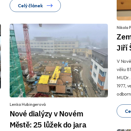
Celý článek
Nikola P
Zemř
Jiří
V Nové
věku 81
MUDr. J
1977, v
odborný
Lenka Hubingerová
Ce
Nové dialýzy v Novém
Městě: 25 lůžek do jara