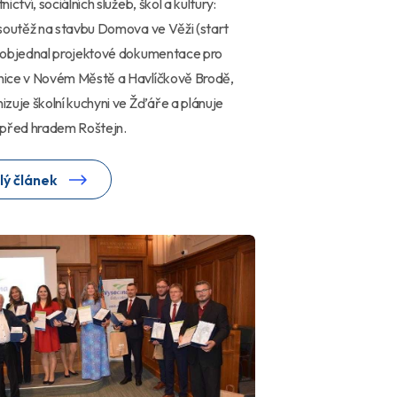
ictví, sociálních služeb, škol a kultury:
soutěž na stavbu Domova ve Věži (start
 objednal projektové dokumentace pro
ice v Novém Městě a Havlíčkově Brodě,
zuje školní kuchyni ve Žďáře a plánuje
 před hradem Roštejn.
lý článek