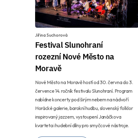
Jiřina Suchorová
Festival Slunohraní
rozezní Nové Město na
Moravě
Nové Město na Moravě hostí od 30. června do 3.
července 14. ročník festivalu Slunohraní. Program
nabídne koncerty pod širým nebem na nádvoří
Horácké galerie, barokní hudbu, slovenský folklor
inspirovaný jazzem, vystoupení Janáčkova
kvarteta i hudební dílny pro smyčcové nástroje.