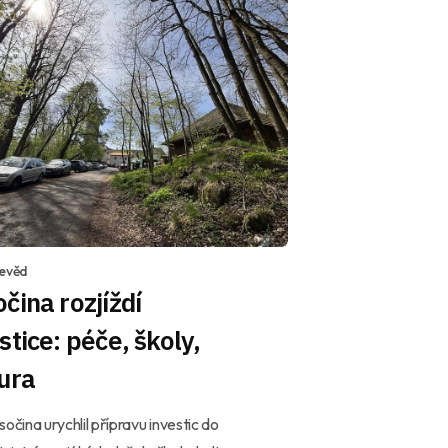
devěd
čina rozjíždí
stice: péče, školy,
ura
sočina urychlil přípravu investic do