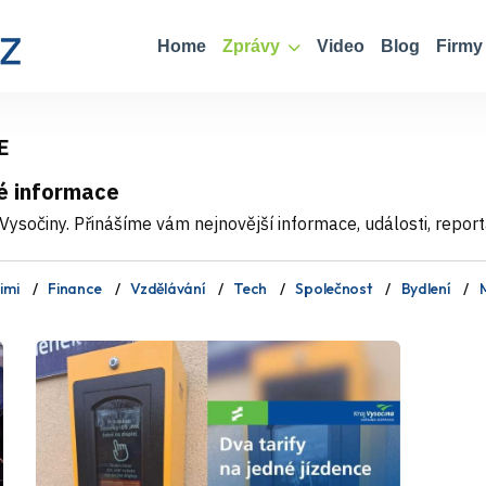
Home
Zprávy
Video
Blog
Firmy
E
é informace
ysočiny. Přinášíme vám nejnovější informace, události, report
imi
Finance
Vzdělávání
Tech
Společnost
Bydlení
M