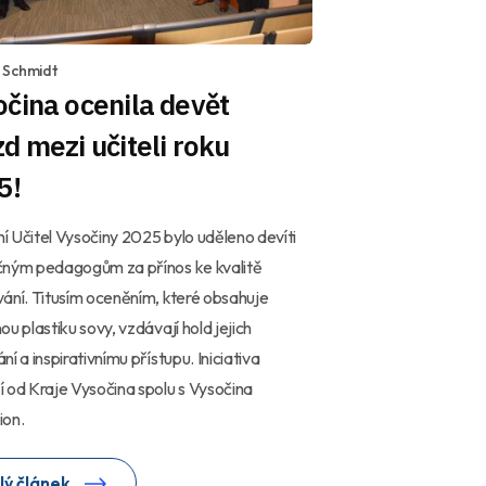
 Schmidt
čina ocenila devět
d mezi učiteli roku
5!
 Učitel Vysočiny 2025 bylo uděleno devíti
čným pedagogům za přínos ke kvalitě
ání. Titusím oceněním, které obsahuje
ou plastiku sovy, vzdávají hold jejich
ní a inspirativnímu přístupu. Iniciativa
 od Kraje Vysočina spolu s Vysočina
ion.
lý článek