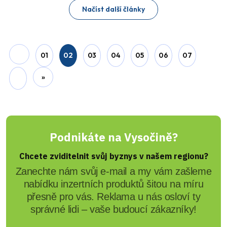
Jana Bečková
Vánoční benefiční koncert v
Jaroměřicích
Vánoční benefiční koncert Již slunce z Hvězdy
vyšlo aneb listování barokními zpěvníky se
uskutečnil v pátek 29. prosince jako poslední