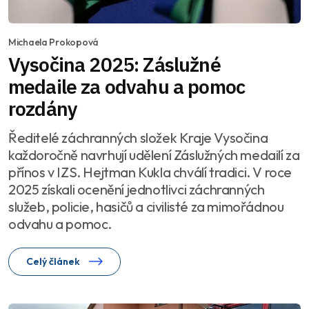
Michaela Prokopová
Vysočina 2025: Záslužné
medaile za odvahu a pomoc
rozdány
Ředitelé záchranných složek Kraje Vysočina
každoročně navrhují udělení Záslužných medailí za
přínos v IZS. Hejtman Kukla chválí tradici. V roce
2025 získali ocenění jednotlivci záchranných
služeb, policie, hasičů a civilisté za mimořádnou
odvahu a pomoc.
Celý článek