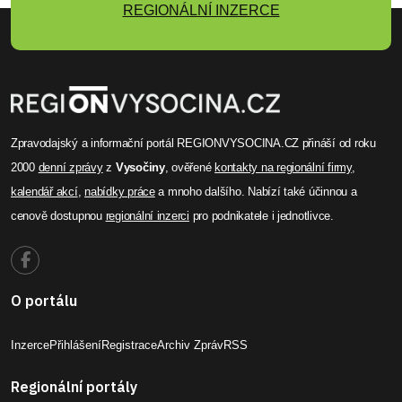
koncert v chrámu sv. Markéty v Jaroměřicích nad
Rokytnou před jeho celkovou rekonstrukcí.
Zároveň jako poslední koncert letošního roku ve
městě se nesl v duchu barokní sváteční hudby.
Celý článek