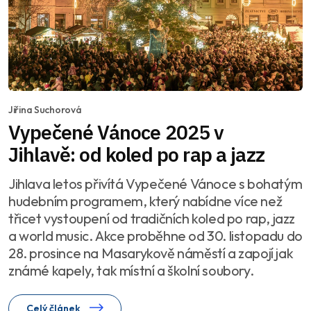
Jiřina Suchorová
Vypečené Vánoce 2025 v
Jihlavě: od koled po rap a jazz
Jihlava letos přivítá Vypečené Vánoce s bohatým
hudebním programem, který nabídne více než
třicet vystoupení od tradičních koled po rap, jazz
a world music. Akce proběhne od 30. listopadu do
28. prosince na Masarykově náměstí a zapojí jak
známé kapely, tak místní a školní soubory.
Celý článek