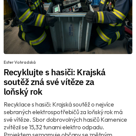
Ester Vohradská
Recyklujte s hasiči: Krajská
soutěž zná své vítěze za
loňský rok
Recyklace s hasiči: Krajská soutěž o nejvíce
sebraných elektrospotřebičů za loňský rok má
své vítěze. Sbor dobrovolných hasičů Kamenice
zvítězil se 15,32 tunami elektro odpadu.
Projektem seznamuje občany se zpětným