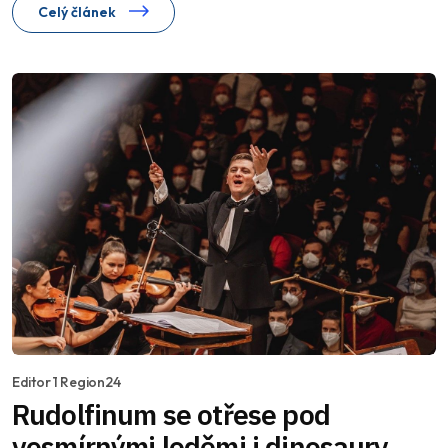
Celý článek
Editor 1 Region24
Rudolfinum se otřese pod
vesmírnými loděmi i dinosaury