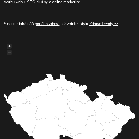
Jaroslav Benák
Eva Pilarová a Oříšek měly v
Havlíčkově Brodě úspěch
Kulturní dům Ostrov v Havlíčkově Brodě
uspořádal ve čtvrtek 14. prosince Vánoční
koncert s Evou Pilarovou. Hudební večer měl
zajímavý scénář, protože pěvecký sbor Oříšek ze
ZŠ V sadech Havlíčkově Brodě dostal nabídku na
společné vystoupení s Evou Pilarovou.
Celý článek