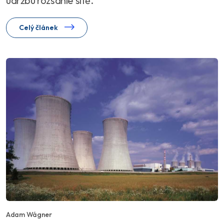
údržbu rozsáhlé sítě.
Celý článek
Adam Wágner