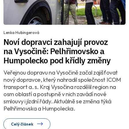
Lenka Hubingerová
Noví dopravci zahajují provoz
na Vysočině: Pelhřimovsko a
Humpolecko pod křídly změny
Veřejnou dopravu na Vysočině začal zajišťovat
nový dopravce, který nahradil společnost ICOM
transport a. s. Kraj Vysočina rozdělil region na
osm oblastí a postupně v nich zavádí nové
smlouvy i jízdní řády. Aktuálně se změna týká
Pelhřimovska a Humpolecka.
Celý článek