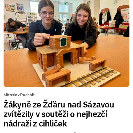
Miroslav Pucholt
Žákyně ze Žďáru nad Sázavou
zvítězily v soutěži o nejhezčí
nádraží z cihliček