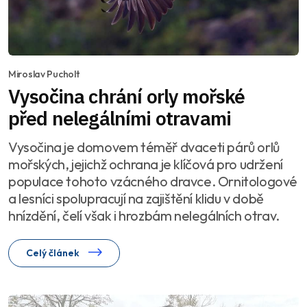
Miroslav Pucholt
Vysočina chrání orly mořské
před nelegálními otravami
Vysočina je domovem téměř dvaceti párů orlů
mořských, jejichž ochrana je klíčová pro udržení
populace tohoto vzácného dravce. Ornitologové
a lesníci spolupracují na zajištění klidu v době
hnízdění, čelí však i hrozbám nelegálních otrav.
Celý článek