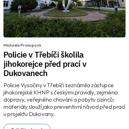
Michaela Prokopová
Policie v Třebíči školila
jihokorejce před prací v
Dukovanech
Policie Vysočiny v Třebíči seznámila zástupce
jihokorejské KHNP s českými pravidly, zejména
dopravy, veřejného chování a pobytu cizinců;
materiály slouží jako preventivní návod před prací
u projektu Dukovany.