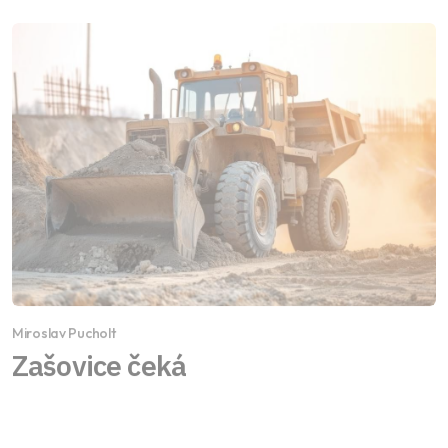
Miroslav Pucholt
Zašovice čeká
dvoukilometrový obchvat:
EUROVIA CZ zlepší dopravu i