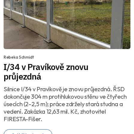
Rebeka Schmidt
I/34 v Pravíkově znovu
průjezdná
Silnice I/34 v Pravíkově je znovu průjezdná. ŘSD
dokončuje 304 m protihlukovou stěnu ve čtyřech
úsecích (2–2,5 m); práce zdržely stará studna a
vedení. Zakázka 12,63 mil. Kč, zhotovitel
FIRESTA-Fišer.