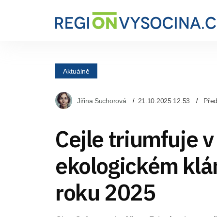
Aktuálně
Jiřina Suchorová
21.10.2025 12:53
Před
Cejle triumfuje v
ekologickém klá
roku 2025