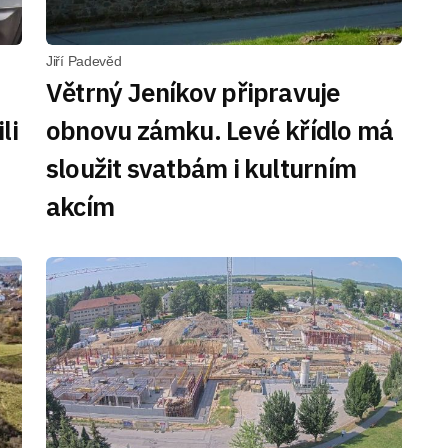
Jiří Padevěd
Větrný Jeníkov připravuje
li
obnovu zámku. Levé křídlo má
sloužit svatbám i kulturním
akcím