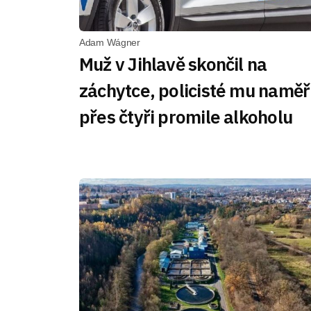
Adam Wágner
Muž v Jihlavě skončil na
záchytce, policisté mu naměři
přes čtyři promile alkoholu