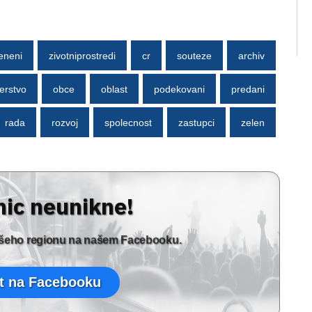
eneni
zivotniprostredi
cr
souteze
archiv
erstvo
obce
oblast
podekovani
predani
rada
rozvoj
spolecnost
zastupci
zelen
nic neunikne!
vašeho regionu na našem Facebooku.
t na Facebooku