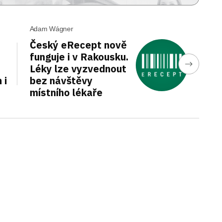
Adam Wágner
Český eRecept nově
funguje i v Rakousku.
Léky lze vyzvednout
 i
bez návštěvy
místního lékaře