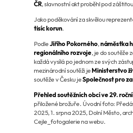
ČR
, slavnostní akt proběhl pod záštito
Jako poděkování za skvělou reprezent
tisíc korun
.
Podle
Jiřího Pokorného
,
náměstka h
regionálního rozvoje
, je do soutěže
každá vysílá po jednom ze svých zástu
mezinárodní soutěži je
Ministerstvo ž
soutěže v Česku je
Společnost pro za
Přehled soutěžních obcí ve 29. ročn
přiložené brožuře. Úvodní foto: Předá
2025, 1. srpna 2025, Dolní Město, arch
Cejle_fotogalerie na webu.