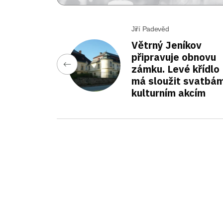
Jiří Padevěd
Větrný Jeníkov
připravuje obnovu
zámku. Levé křídlo
má sloužit svatbám
kulturním akcím