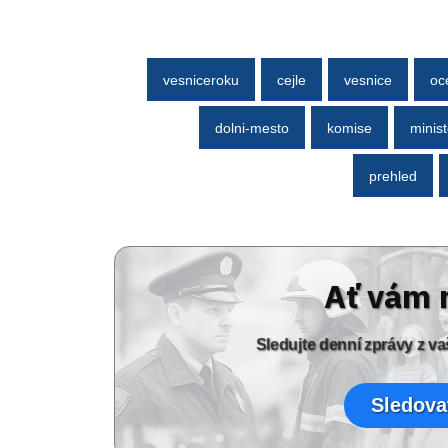
vesniceroku
cejle
vesnice
oc
dolni-mesto
komise
minist
prehled
Ať vám 
Sledujte denní zprávy z 
Sledova