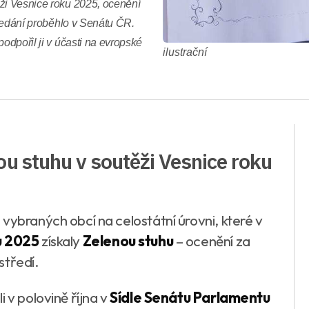
ěži Vesnice roku 2025, ocenění
 předání proběhlo v Senátu ČR.
odpořil ji v účasti na evropské
ilustrační
ou stuhu v soutěži Vesnice roku
 vybraných obcí na celostátní úrovni, které v
u 2025
získaly
Zelenou stuhu
– ocenění za
ostředí.
i v polovině října v
Sídle Senátu Parlamentu