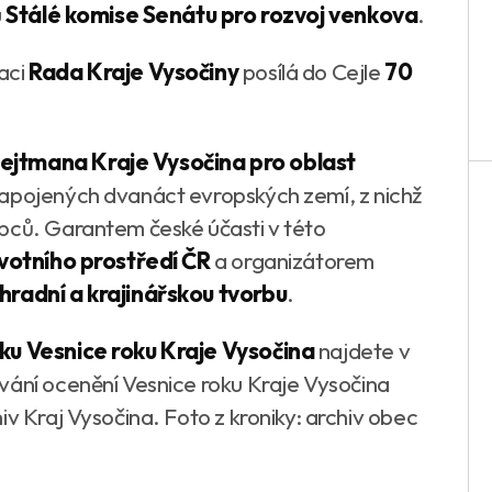
u
Stálé komise Senátu pro rozvoj venkova
.
aci
Rada Kraje Vysočiny
posílá do Cejle
70
ejtmana Kraje Vysočina pro oblast
 zapojených dvanáct evropských zemí, z nichž
pců. Garantem české účasti v této
ivotního prostředí ČR
a organizátorem
hradní a krajinářskou tvorbu
.
íku Vesnice roku Kraje Vysočina
najdete v
vání ocenění Vesnice roku Kraje Vysočina
iv Kraj Vysočina. Foto z kroniky: archiv obec