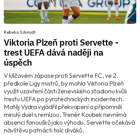
Rebeka Schmidt
Viktoria Plzeň proti Servette -
trest UEFA dává naději na
úspěch
V klíčovém zápase proti Servette FC, ve 2.
předkole Ligy mistrů, by mohla Viktoria Plzeň
využít uzavření části ženevského stadionu kvůli
trestu UEFA po pyrotechnických incidentech.
Matěj Vydra vyjádřil překvapení a připomněl
minulý duel s remízou. Trenér Koubek nevnímá
absenci fanoušků jako výhodu. Servette očekává
návštěvu patnácti tisíc diváků.