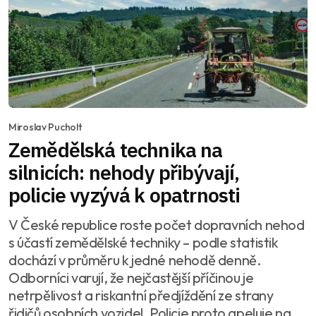
Miroslav Pucholt
Zemědělská technika na
silnicích: nehody přibývají,
policie vyzývá k opatrnosti
V České republice roste počet dopravních nehod
s účastí zemědělské techniky – podle statistik
dochází v průměru k jedné nehodě denně.
Odborníci varují, že nejčastější příčinou je
netrpělivost a riskantní předjíždění ze strany
řidičů osobních vozidel. Policie proto apeluje na