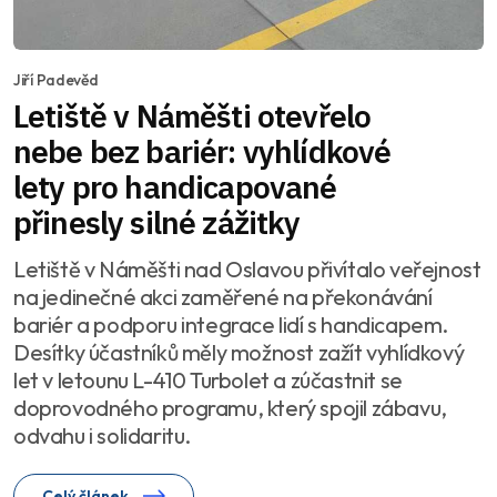
Jiří Padevěd
Letiště v Náměšti otevřelo
nebe bez bariér: vyhlídkové
lety pro handicapované
přinesly silné zážitky
Letiště v Náměšti nad Oslavou přivítalo veřejnost
na jedinečné akci zaměřené na překonávání
bariér a podporu integrace lidí s handicapem.
Desítky účastníků měly možnost zažít vyhlídkový
let v letounu L-410 Turbolet a zúčastnit se
doprovodného programu, který spojil zábavu,
odvahu i solidaritu.
Celý článek