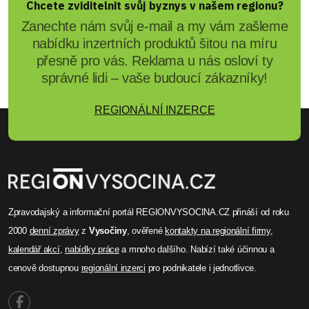
Jiřina Suchorová
Žďár láká klíčové profese:
Snížené nájmy v Rezidenci
Drdla