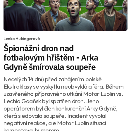
Lenka Hubingerová
Špionážní dron nad
fotbalovým hřištěm - Arka
Gdyně šmírovala soupeře
Necelých 14 dnů před zahájením polské
Ekstraklasy se vyskytla neobvyklá aféra. Během
uzavřeného přípravného utkání Motor Lublin vs.
Lechia Gdaňsk byl spatřen dron. Jeho
operátorem byl člen konkurenční Arky Gdyně,
která sledovala soupeře. Incident vyvolal
negativní reakce, ale Motor Lublin situaci
komentoval humorem.