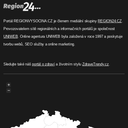
Michaela Prokopová
Haškův památník v Lipnici září
novotou: Švejkův rukopis a
autentické pokoje