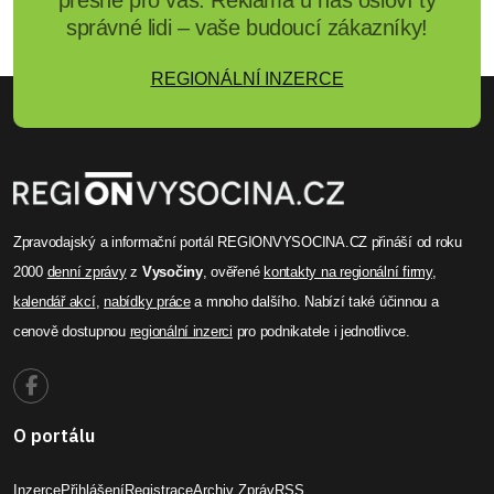
správné lidi – vaše budoucí zákazníky!
REGIONÁLNÍ INZERCE
Zpravodajský a informační portál REGIONVYSOCINA.CZ přináší od roku
2000
denní zprávy
z
Vysočiny
, ověřené
kontakty na regionální firmy
,
kalendář akcí
,
nabídky práce
a mnoho dalšího. Nabízí také účinnou a
cenově dostupnou
regionální inzerci
pro podnikatele i jednotlivce.
O portálu
Inzerce
Přihlášení
Registrace
Archiv Zpráv
RSS