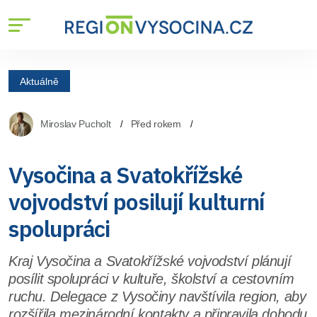
Aktuálně
Miroslav Pucholt
Před rokem
Vysočina a Svatokřížské
vojvodství posilují kulturní
spolupráci
Kraj Vysočina a Svatokřížské vojvodství plánují
posílit spolupráci v kultuře, školství a cestovním
ruchu. Delegace z Vysočiny navštívila region, aby
rozšířila mezinárodní kontakty a připravila dohodu