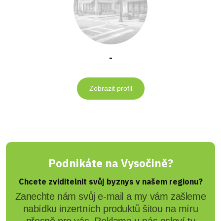
-
Zobrazit profil
Podnikáte na Vysočině?
Chcete zviditelnit svůj byznys v našem regionu?
Zanechte nám svůj e-mail a my vám zašleme
nabídku inzertních produktů šitou na míru
přesně pro vás. Reklama u nás osloví ty