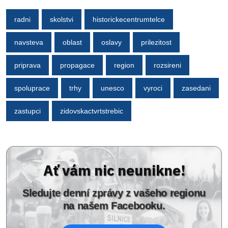
radni
skolstvi
historickecentrumtelce
navsteva
oblast
oslavy
prilezitost
priprava
propagace
region
rozsireni
spoluprace
trhy
unesco
vyroci
zasedani
zastupci
zidovskactvrtstrebic
Ať vám nic neunikne!
Sledujte denní zprávy z vašeho regionu
na našem Facebooku.