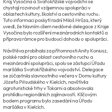
Kraj Vysočina a Svatokřížské vojvodství se
chystají rozvinout vzájemnou spolupráci v
oblastech kultury, školství a cestovního ruchu.
Tuto informaci poskytl radní Miloš Hrůza, který
uvedl, že hlavním cílem nedávné delegace z Kraje
Vysočina bylo rozšíření mezinárodních kontaktů a
příprava rámce pro budoucí dohodu o spolupráci.
Návštěva probíhala za přítomnosti Anity Koniusz,
polské radní pro oblast cestovního ruchu a
mezinárodní spolupráci, spolu se zástupci Úřadu
maršálka Svatokřížského vojvodství. Delegace
se zúčastnila slavnostního večera v Domu kultury
Józefa Piłsudského v Kielcích, navštívila
agroturistické trhy v Tokarni a absolvovala
prohlídku regionálních zajímavostí. Klíčovým
bodem programu bylo zasedání na Úřadu
maršálka v Kielcích.