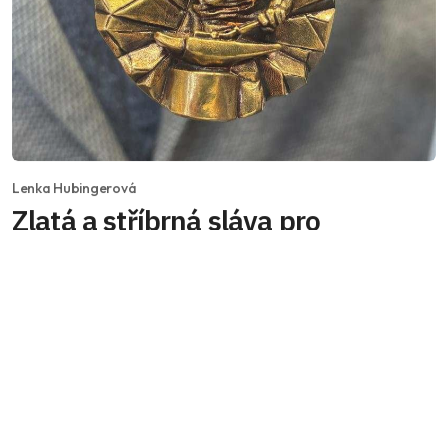
Lenka Hubingerová
Zlatá a stříbrná sláva pro
kováře z Vysočiny na italském
bienále
Tým kovářů z Akademie Světlá nad Sázavou
zaznamenal velký úspěch na italském bienále,
kde získal zlato a stříbro. Dílo bylo dokončeno v
nočních hodinách a ocenění ukazuje vysokou
kvalitu práce studentů a absolventů z Vysočiny.