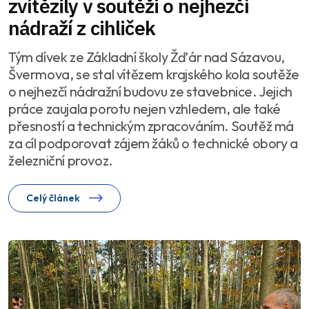
zvítězily v soutěži o nejhezčí
nádraží z cihliček
Tým dívek ze Základní školy Žďár nad Sázavou,
Švermova, se stal vítězem krajského kola soutěže
o nejhezčí nádražní budovu ze stavebnice. Jejich
práce zaujala porotu nejen vzhledem, ale také
přesností a technickým zpracováním. Soutěž má
za cíl podporovat zájem žáků o technické obory a
železniční provoz.
Celý článek