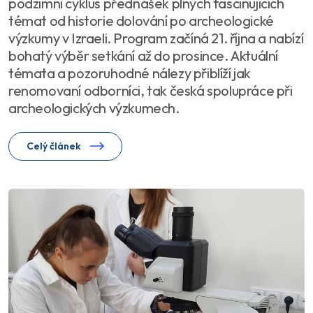
podzimní cyklus přednášek plných fascinujících
témat od historie dolování po archeologické
výzkumy v Izraeli. Program začíná 21. října a nabízí
bohatý výběr setkání až do prosince. Aktuální
témata a pozoruhodné nálezy přiblíží jak
renomovaní odborníci, tak česká spolupráce při
archeologických výzkumech.
Celý článek