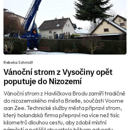
Rebeka Schmidt
Vánoční strom z Vysočiny opět
poputuje do Nizozemí
Vánoční strom z Havlíčkova Brodu zamíří tradičně
do nizozemského města Brielle, součásti Voorne
aan Zee. Technické služby města připraví strom,
který holandská firma přepraví na více než tisíc
kilometrů dlouhou cestu, aby zdobil místní
náměstí a potěšil obyvatele během adventu.