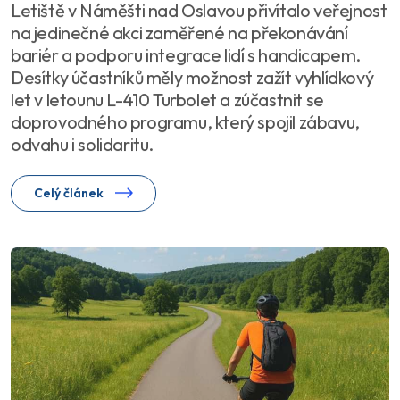
Letiště v Náměšti nad Oslavou přivítalo veřejnost
na jedinečné akci zaměřené na překonávání
bariér a podporu integrace lidí s handicapem.
Desítky účastníků měly možnost zažít vyhlídkový
let v letounu L-410 Turbolet a zúčastnit se
doprovodného programu, který spojil zábavu,
odvahu i solidaritu.
Celý článek