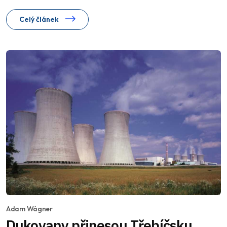
Celý článek
Adam Wágner
Dukovany přinesou Třebíčsku