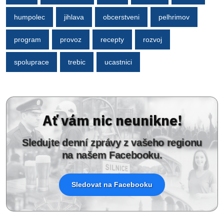
humpolec
jihlava
obcerstveni
pelhrimov
program
provoz
recepty
rozvoj
spoluprace
trebic
ucastnici
Ať vám nic neunikne!
Sledujte denní zprávy z vašeho regionu
na našem Facebooku.
Sledovat na Facebooku