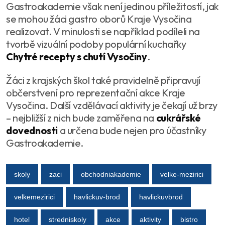
Gastroakademie však není jedinou příležitostí, jak
se mohou žáci gastro oborů Kraje Vysočina
realizovat. V minulosti se například podíleli na
tvorbě vizuální podoby populární kuchařky
Chytré recepty s chutí Vysočiny
.
Žáci z krajských škol také pravidelně připravují
občerstvení pro reprezentační akce Kraje
Vysočina. Další vzdělávací aktivity je čekají už brzy
– nejbližší z nich bude zaměřena na
cukrářské
dovednosti
a určena bude nejen pro účastníky
Gastroakademie.
skoly
zaci
obchodniakademie
velke-mezirici
velkemezirici
havlickuv-brod
havlickuvbrod
hotel
stredniskoly
akce
aktivity
bistro