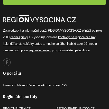
Zpravodajský a informační portál REGIONVYSOCINA.CZ přináší od roku
2000
denní zprávy
z
Vysočiny
, ověřené
kontakty na regionální firmy
,
kalendář akcí
,
nabídky práce
a mnoho dalšího. Nabízí také účinnou a
cenově dostupnou
regionální inzerci
pro podnikatele i jednotlivce.
O portálu
Inzerce
Přihlášení
Registrace
Archiv Zpráv
RSS
Regionální portály
REGIONPLZEN.CZ
REGIONPARDUBICKO.CZ