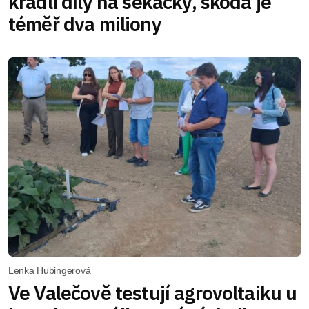
kradli díly na sekačky, škoda je
téměř dva miliony
Lenka Hubingerová
Ve Valečově testují agrovoltaiku u