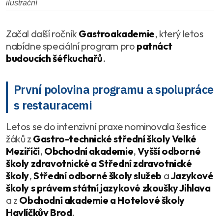
ilustrační
Začal další ročník
Gastroakademie
, který letos
nabídne speciální program pro
patnáct
budoucích šéfkuchařů
.
První polovina programu a spolupráce
s restauracemi
Letos se do intenzivní praxe nominovala šestice
žáků z
Gastro-technické střední školy Velké
Meziříčí
,
Obchodní akademie
,
Vyšší odborné
školy zdravotnické a Střední zdravotnické
školy
,
Střední odborné školy služeb
a
Jazykové
školy s právem státní jazykové zkoušky Jihlava
a z
Obchodní akademie a Hotelové školy
Havlíčkův Brod
.