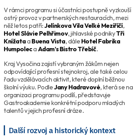
V rámci programu si účastníci postupně vyzkouší
ostrý provoz v partnerských restauracích, mezi
něž letos patří:
Jelínkova Vila Velké Meziříčí
,
Hotel Slávie Pelhřimov
, jihlavské podniky
Tři
Knížata
a
Buena Vista
, dále
Hotel Fabrika
Humpolec
a
Adam’s Bistro Třebíč
.
Kraj Vysočina zajistí vybraným žákům nejen
odpovídající profesní stejnokroj, ale také celou
řadu vzdělávacích aktivit, které doplní běžnou
školní výuku. Podle
Jany Hadravové
, která se na
organizaci programu podílí, představuje
Gastroakademie konkrétní podporu mladých
talentů v jejich profesní dráze.
Další rozvoj a historický kontext