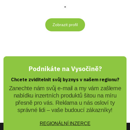
-
Zobrazit profil
Podnikáte na Vysočině?
Chcete zviditelnit svůj byznys v našem regionu?
Zanechte nám svůj e-mail a my vám zašleme
nabídku inzertních produktů šitou na míru
přesně pro vás. Reklama u nás osloví ty
správné lidi – vaše budoucí zákazníky!
REGIONÁLNÍ INZERCE