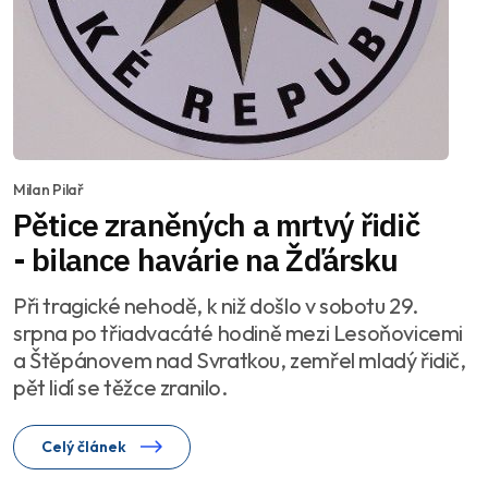
Milan Pilař
Pětice zraněných a mrtvý řidič
- bilance havárie na Žďársku
Při tragické nehodě, k niž došlo v sobotu 29.
srpna po třiadvacáté hodině mezi Lesoňovicemi
a Štěpánovem nad Svratkou, zemřel mladý řidič,
pět lidí se těžce zranilo.
Celý článek