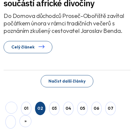
součástí africké divočiny
Do Domova důchodců Proseč-Obořiště zavítal
počátkem února v rámci tradičních večerů s
poznáním zkušený cestovatel Jaroslav Benda.
Celý článek