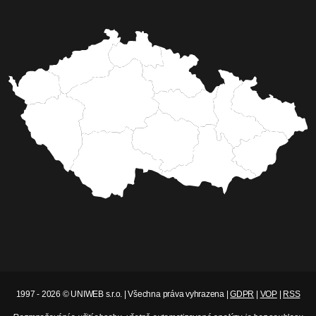
Milan Pilař
Babí léto v jihlavské Zoo
Na sobotu 21. září jihlavští skauti připravili pro
veřejnost akci Babí léto v Zoo, nebude chybět ani
indiánský stan tee-pee, jízda na koloběžkách či