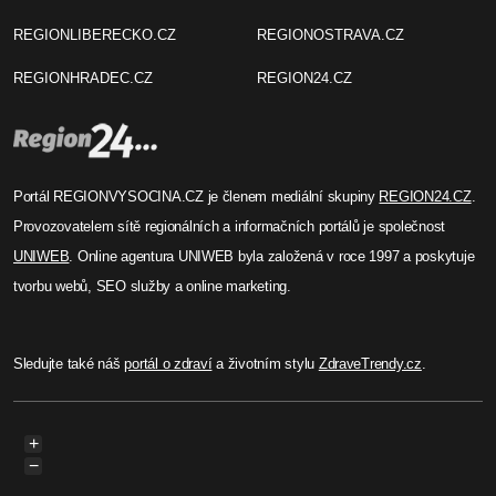
Radek Tulis
Přehlídka na jihlavské radnici
ukazuje raritní trofeje
V gotickém sále jihlavské historické radnice
probíhá tradiční Chovatelská přehlídka trofejí
zvěře ulovené v mysliveckém roce 2013/2014.
Celý článek