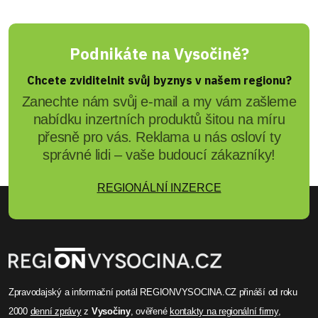
Jan Caha
Babí léto v Zoo Jihlava
Na sobotu 27. září připravili jihlavští skauti pro
veřejnost akci Babí léto v Zoo. Zájemci se mohou
zúčastnit dobrodružné výpravy a aktivit na cestě
za tajemstvím.
Celý článek