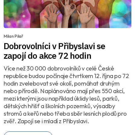
Milan Pilař
Dobrovolníci v Přibyslavi se
zapojí do akce 72 hodin
Více než 30 000 dobrovolníků v celé České
republice budou počínaje čtvrtkem 12. října po 72
hodin zvelebovat své okolí, pomáhat druhým
nebo přírodě. Naplánováno mají přes 550 akcí,
mezi kterými jsou například úklidy lesů, parků,
dětských hřišť a školních pozemků, výsadby
stromů a keřů nebo třeba sběr lesních plodů pro
zvěř. Zapojí se i mladí z Přibyslavi.