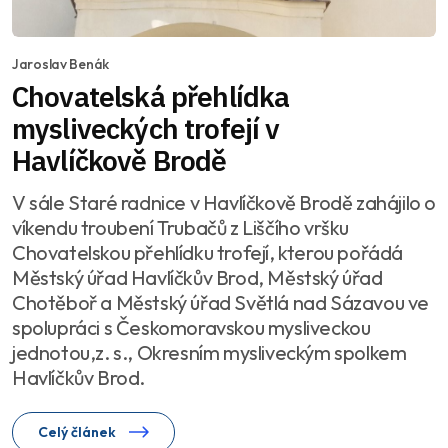
Jaroslav Benák
Chovatelská přehlídka
mysliveckých trofejí v
Havlíčkově Brodě
V sále Staré radnice v Havlíčkově Brodě zahájilo o
víkendu troubení Trubačů z Liščího vršku
Chovatelskou přehlídku trofejí, kterou pořádá
Městský úřad Havlíčkův Brod, Městský úřad
Chotěboř a Městský úřad Světlá nad Sázavou ve
spolupráci s Českomoravskou mysliveckou
jednotou,z. s., Okresním mysliveckým spolkem
Havlíčkův Brod.
Celý článek