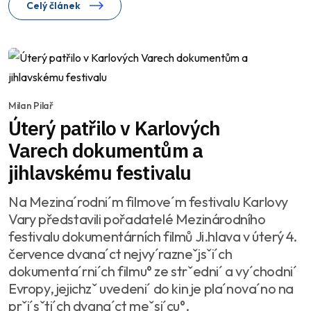
Celý článek
Milan Pilař
Úterý patřilo v Karlových
Varech dokumentům a
jihlavskému festivalu
Na Mezina´rodni´m filmove´m festivalu Karlovy
Vary představili pořadatelé Mezinárodního
festivalu dokumentárních filmů Ji.hlava v úterý 4.
července dvana´ct nejvy´razneˇjsˇi´ch
dokumenta´rni´ch filmu° ze strˇedni´ a vy´chodni´
Evropy, jejichzˇ uvedeni´ do kin je pla´nova´no na
prˇi´sˇti´ch dvana´ct meˇsi´cu°.