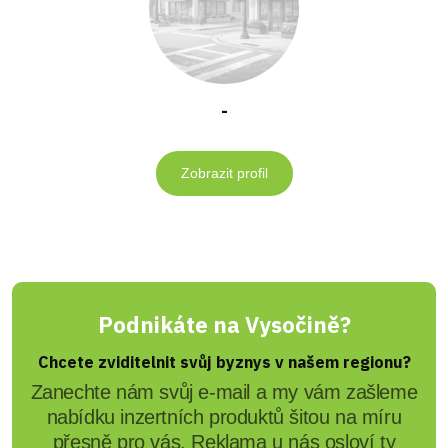
-
Zobrazit profil
Podnikáte na Vysočině?
Chcete zviditelnit svůj byznys v našem regionu?
Zanechte nám svůj e-mail a my vám zašleme
nabídku inzertních produktů šitou na míru
přesně pro vás. Reklama u nás osloví ty