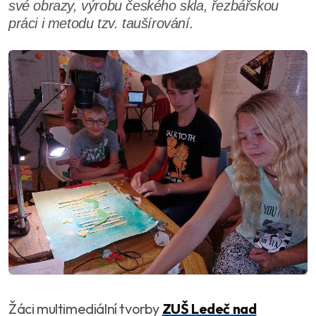
své obrazy, výrobu českého skla, řezbářskou
práci i metodu tzv. taušírování.
Žáci multimediální tvorby
ZUŠ Ledeč nad