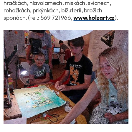
hračkách, hlavolamech, miskách, svícnech,
rohožkách, prkýnkách, bižuterii, brožích i
sponách. (tel.: 569 721 966,
www.holzart.cz
).