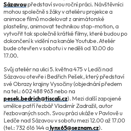
Sázavou
představí svou roční práci. Návštěvníci
mohou společně s žáky v ateliéru projekce a
animace filmů modelovat z animátorské
plastelíny, animovat technikou stop-motion, a
vytvořit tak společně krátké filmy, které budou po
dokončení k vidění na kanále Youtube. Ateliér
bude otevřen v sobotu i v neděli od 10.00 do
17.00.
Svůj ateliér na ulici 5. května 475 v Ledči nad
Sázavou otevře i Bedřich Pešek, který představí
své Obrazy krajiny Vysočiny (objednání předem
na tel.: 602 488 963 nebo na
pesek.bedrich@tiscali.cz
). Mezi další zapojené
umělce patří řezbář Vladimír Zadražil, autor
řezbovaných soch. Svou práci ukáže v Pavlově u
Ledče nad Sázavou v sobotu mezi 12.00 až 17.00
(tel.: 732 616 144 a
lynx65@seznam.cz
).