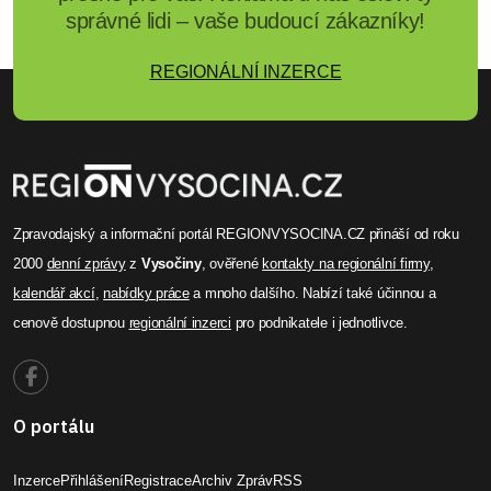
správné lidi – vaše budoucí zákazníky!
REGIONÁLNÍ INZERCE
Zpravodajský a informační portál REGIONVYSOCINA.CZ přináší od roku
2000
denní zprávy
z
Vysočiny
, ověřené
kontakty na regionální firmy
,
kalendář akcí
,
nabídky práce
a mnoho dalšího. Nabízí také účinnou a
cenově dostupnou
regionální inzerci
pro podnikatele i jednotlivce.
O portálu
Inzerce
Přihlášení
Registrace
Archiv Zpráv
RSS