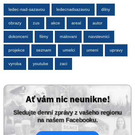
ledec-nad-sazavou
ledecnadsazavou
dilny
obrazy
zus
akce
areal
autor
dokonceni
filmy
malovani
navstevnici
projekce
seznam
umelci
umeni
upravy
vyroba
youtube
zaci
Ať vám nic neunikne!
Sledujte denní zprávy z vašeho regionu
na našem Facebooku.