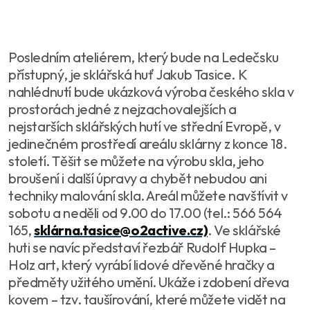
Posledním ateliérem, který bude na Ledečsku
přístupný, je sklářská huť Jakub Tasice. K
nahlédnutí bude ukázková výroba českého skla v
prostorách jedné z nejzachovalejších a
nejstarších sklářských hutí ve střední Evropě, v
jedinečném prostředí areálu sklárny z konce 18.
století. Těšit se můžete na výrobu skla, jeho
broušení i další úpravy a chybět nebudou ani
techniky malování skla. Areál můžete navštívit v
sobotu a neděli od 9.00 do 17.00 (tel.: 566 564
165,
sklárna.tasice@o2active.cz)
. Ve sklářské
huti se navíc představí řezbář Rudolf Hupka –
Holz art, který vyrábí lidové dřevěné hračky a
předměty užitého umění. Ukáže i zdobení dřeva
kovem – tzv. taušírování, které můžete vidět na