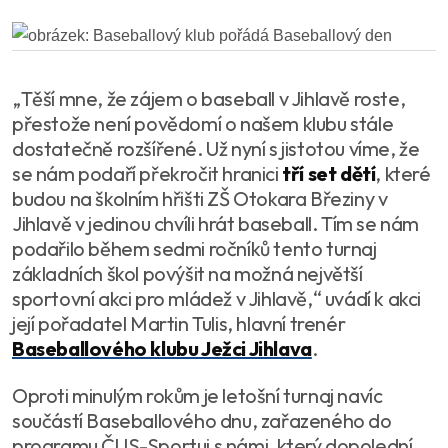
„Těší mne, že zájem o baseball v Jihlavě roste,
přestože není povědomí o našem klubu stále
dostatečně rozšířené. Už nyní s jistotou víme, že
se nám podaří překročit hranici
tří set dětí
, které
budou na školním hřišti ZŠ Otokara Březiny v
Jihlavě v jedinou chvíli hrát baseball. Tím se nám
podařilo během sedmi ročníků tento turnaj
základních škol povýšit na možná největší
sportovní akci pro mládež v Jihlavě,“ uvádí k akci
její pořadatel Martin Tulis, hlavní trenér
Baseballového klubu Ježci Jihlava
.
Oproti minulým rokům je letošní turnaj navíc
součástí Baseballového dnu, zařazeného do
programu ČUS-Sportuj s námi, který dopolední