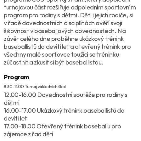
turnajovou část rozšiřuje odpoledním sportovním
program pro rodiny s dětmi. Děti i jejich rodiče, si
v řadě dovednostních disciplínách ověří svoji
šikovnost v baseballových dovednostech. Na
závěr celého dne proběhne ukázkový trénink
baseballistů do devíti let a otevřený trénink pro
všechny malé sportovce toužící se tréninku
zúčastnit a zkusit si být baseballistou.
Program
8.30-11.00 Turnaj základních škol
12.00-16.00 Dovednostní soutěže pro rodiny s
dětmi
16.00-17.00 Ukázkový trénink baseballistů do
devíti let
17.00-18.00 Otevřený trénink baseballu pro
zájemce z řad dětí