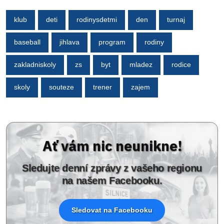
klub
deti
rodinysdetmi
den
turnaj
baseball
jihlava
program
rodiny
zakladniskoly
zs
byt
mladez
rodice
skoly
souteze
trener
zajem
Ať vám nic neunikne!
Sledujte denní zprávy z vašeho regionu
na našem Facebooku.
Sledovat na Facebooku