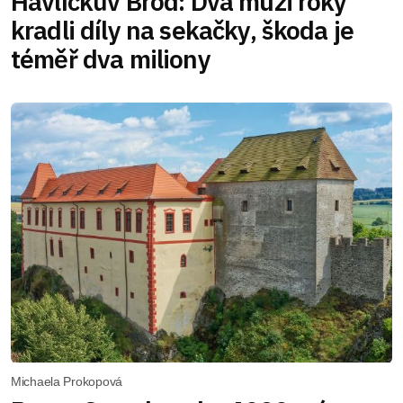
Havlíčkův Brod: Dva muži roky
kradli díly na sekačky, škoda je
téměř dva miliony
Michaela Prokopová