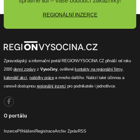
správné lidi – vaše budoucí zákazníky!
REGIONÁLNÍ INZERCE
Zpravodajský a informační portál REGIONVYSOCINA.CZ přináší od roku
2000
denní zprávy
z
Vysočiny
, ověřené
kontakty na regionální firmy
,
kalendář akcí
,
nabídky práce
a mnoho dalšího. Nabízí také účinnou a
cenově dostupnou
regionální inzerci
pro podnikatele i jednotlivce.
O portálu
Inzerce
Přihlášení
Registrace
Archiv Zpráv
RSS