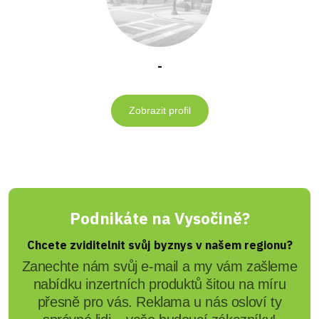
-
Zobrazit profil
Podnikáte na Vysočině?
Chcete zviditelnit svůj byznys v našem regionu?
Zanechte nám svůj e-mail a my vám zašleme
nabídku inzertních produktů šitou na míru
přesně pro vás. Reklama u nás osloví ty