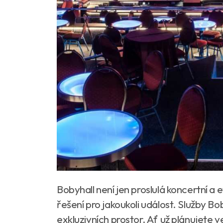
Bobyhall není jen proslulá koncertní a
řešení pro jakoukoli událost. Služby B
exkluzivních prostor. Ať už plánujete 