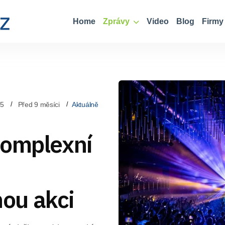
Home
Zprávy
Video
Blog
Firmy
35
Před 9 měsíci
Aktuálně
Komplexní
ou akci