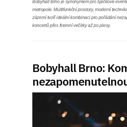
Bobyhall Brno je synonymem pro špičkové evento
metropole. Multifunkční prostory, moderní technik
zázemí tvoří ideální kombinaci pro pořádání nez
koncertů přes firemní večírky až po plesy.
Bobyhall Brno: Kom
nezapomenutelnou