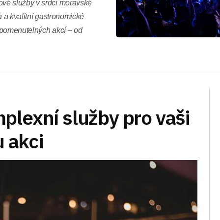
vé služby v srdci moravské
a a kvalitní gastronomické
apomenutelných akcí – od
plexní služby pro vaši
 akci