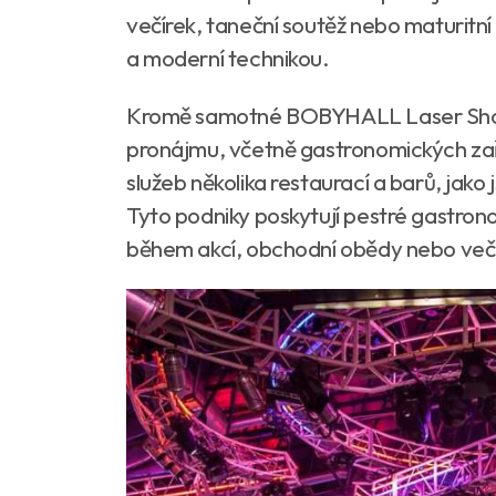
večírek, taneční soutěž nebo maturitn
a moderní technikou.
Kromě samotné BOBYHALL Laser Show Ha
pronájmu, včetně gastronomických zař
služeb několika restaurací a barů, jako
Tyto podniky poskytují pestré gastrono
během akcí, obchodní obědy nebo več