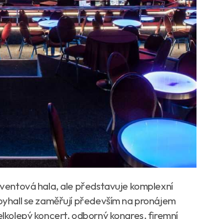
 eventová hala, ale představuje komplexní
obyhall se zaměřují především na pronájem
velkolepý koncert, odborný kongres, firemní