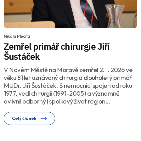
Nikola Plecitá
Zemřel primář chirurgie Jiří
Šustáček
V Novém Městě na Moravě zemřel 2. 1. 2026 ve
věku 81 let uznávaný chirurg a dlouholetý primář
MUDr. Jiří Šustáček. S nemocnicí spojen od roku
1977, vedl chirurgii (1991–2005) a významně
ovlivnil odborný i spolkový život regionu.
Celý článek