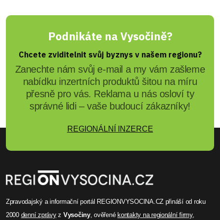
Jiřina Suchorová
Konference o paliativní péči
spojila odborníky z celého
světa