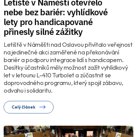
Letiště v Náměšti otevřelo
nebe bez bariér: vyhlídkové
lety pro handicapované
přinesly silné zážitky
Letiště v Náměšti nad Oslavou přivítalo veřejnost
na jedinečné akci zaměřené na překonávání
bariér a podporu integrace lidí s handicapem.
Desítky účastníků měly možnost zažít vyhlídkový
let v letounu L-410 Turbolet a zúčastnit se
doprovodného programu, který spojil zábavu,
odvahu i solidaritu.
Celý článek