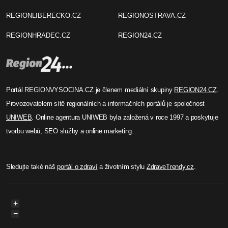
Jiřina Suchorová
Česká ekonomika roste
navzdory poklesu spotřeby