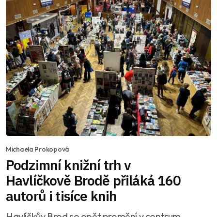
Michaela Prokopová
Podzimní knižní trh v
Havlíčkově Brodě přiláká 160
autorů i tisíce knih
Havlíčkův Brod se opět promění v centrum