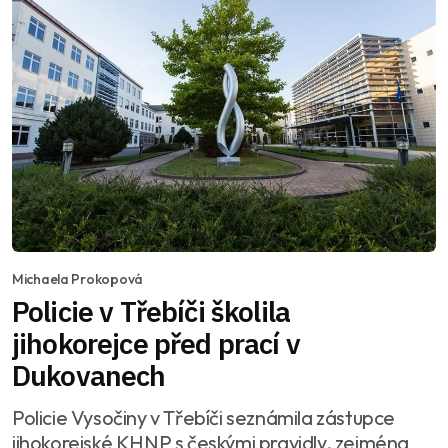
Michaela Prokopová
Policie v Třebíči školila
jihokorejce před prací v
Dukovanech
Policie Vysočiny v Třebíči seznámila zástupce
jihokorejské KHNP s českými pravidly, zejména