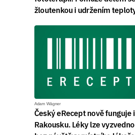
žloutenkou i udržením teplot
Adam Wágner
Český eRecept nově funguje i
Rakousku. Léky lze vyzvedno