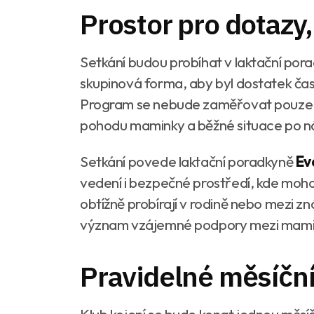
Prostor pro dotazy,
Setkání budou probíhat v laktační por
skupinová forma, aby byl dostatek času 
Program se nebude zaměřovat pouze na
pohodu maminky a běžné situace po ná
Setkání povede laktační poradkyně
Ev
vedení i bezpečné prostředí, kde moho
obtížně probírají v rodině nebo mezi
význam vzájemné podpory mezi mami
Pravidelné měsíční
Klub kojení se bude konat jednou měs