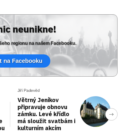
nic neunikne!
vašeho regionu na našem Facebooku.
t na Facebooku
Jiří Padevěd
Větrný Jeníkov
připravuje obnovu
zámku. Levé křídlo
e
má sloužit svatbám i
ou
kulturním akcím