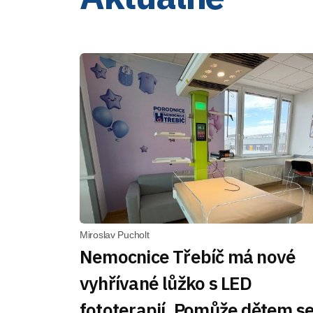
Miroslav Pucholt
Nemocnice Třebíč má nové
vyhřívané lůžko s LED
fototerapií. Pomůže dětem s