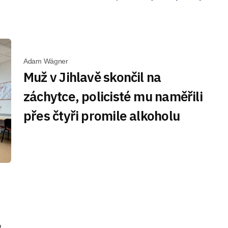
Adam Wágner
Muž v Jihlavě skončil na
záchytce, policisté mu naměřili
přes čtyři promile alkoholu
e