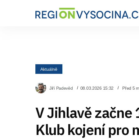
Aktuálně
Jiří Padevěd
08.03.2026 15:32
Před 5 m
V Jihlavě začne 
Klub kojení pro