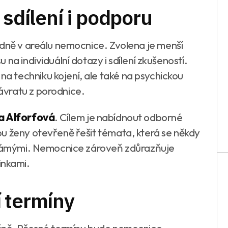
 sdílení i podporu
adně v areálu nemocnice. Zvolena je menší
na individuální dotazy i sdílení zkušeností.
 techniku kojení, ale také na psychickou
vratu z porodnice.
a Alforfová
. Cílem je nabídnout odborné
u ženy otevřeně řešit témata, která se někdy
 známými. Nemocnice zároveň zdůrazňuje
nkami.
 termíny
íčně. Přesné termíny bude nemocnice