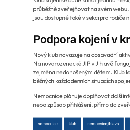
průběžně zveřejňovat na svém webu. I
jsou dostupné také v sekci pro rodiče 
Podpora kojení v kr
Nový klub navazuje na dosavadní aktiv
Na novorozenecké JIP v Jihlavě fung
zejména nedonošeným dětem. Klub koj
běžných každodenních situacích spoje
Nemocnice plánuje doplňovat další inf
nebo způsob přihlášení, přímo do zveř
nemocnice
klub
nemocnicejihlava