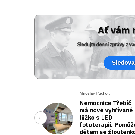
Ať vám 
Sledujte denní zprávy z 
Sledova
Miroslav Pucholt
Nemocnice Třebíč
má nové vyhřívané
lůžko s LED
fototerapií. Pomůž
dětem se žloutenk