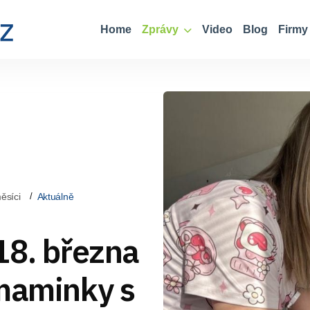
Home
Zprávy
Video
Blog
Firmy
ěsíci
Aktuálně
18. března
 maminky s