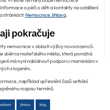
nformace o péči o děti a kontakty na oddělení
na stránkách
Nemocnice Jihlava
.
aji pokračuje
ity nemocnice v oblasti výživy novorozenců.
uje sběrna mateřského mléka, která pomáhá
ení má nyní nabídnout podporu i maminkám v
ných s kojením.
ormace, například upřesnění časů setkání
ejněného rozpisu termínů.
setkani
jihlava
blog