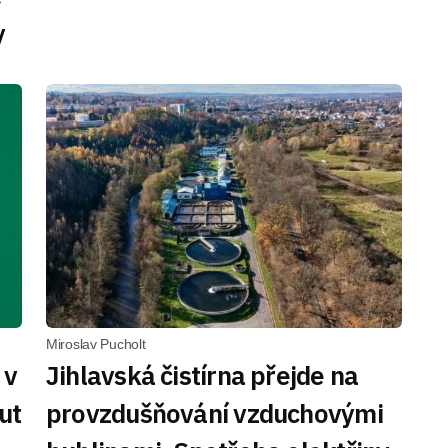
y
Miroslav Pucholt
 v
Jihlavská čistírna přejde na
ut
provzdušňování vzduchovými