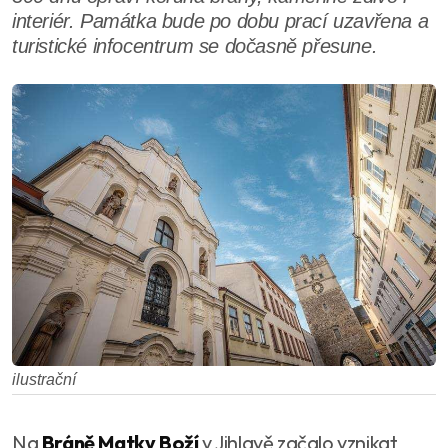
interiér. Památka bude po dobu prací uzavřena a
turistické infocentrum se dočasně přesune.
ilustrační
Na
Bráně Matky Boží
v Jihlavě začalo vznikat