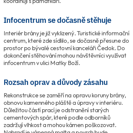
koordinují s památkáři.
Infocentrum se dočasně stěhuje
Interiér brány je již vyklizený. Turistické informační
centrum, které zde sídlilo, se dočasně přesune do
prostor po bývalé cestovní kanceláři Čedok. Do
dokončení stěhování mohou návštěvníci využívat
infocentrum v ulici Matky Boží.
Rozsah oprav a důvody zásahu
Rekonstrukce se zaměří na opravu koruny brány,
obnovu kamenného pláště a úpravy v interiéru.
Důležitou částí prací je odstranění starých
cementových spár, které podle odborníků
zadržují vlhkost a mohou kámen poškozovat.
Nahradí je vápenná malta a povrch bude