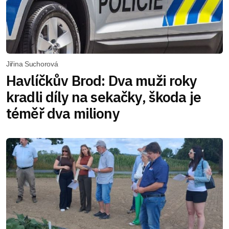
Jiřina Suchorová
Havlíčkův Brod: Dva muži roky
kradli díly na sekačky, škoda je
téměř dva miliony