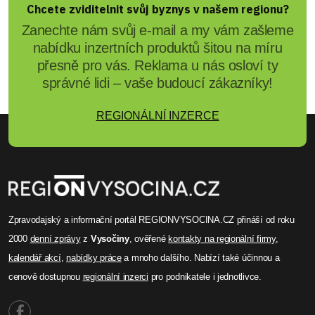
Chcete zviditelnit svůj byznys v našem regionu?
Zanechte nám svůj e-mail a my vám zašleme
nabídku inzertních produktů šitou na míru
přesně pro vás. Reklama u nás osloví ty
správné lidi – vaše budoucí zákazníky!
REGIONÁLNÍ INZERCE
Zpravodajský a informační portál REGIONVYSOCINA.CZ přináší od roku
2000
denní zprávy
z
Vysočiny
, ověřené
kontakty na regionální firmy
,
kalendář akcí
,
nabídky práce
a mnoho dalšího. Nabízí také účinnou a
cenově dostupnou
regionální inzerci
pro podnikatele i jednotlivce.