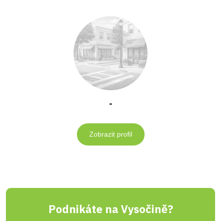
-
Zobrazit profil
Podnikáte na Vysočině?