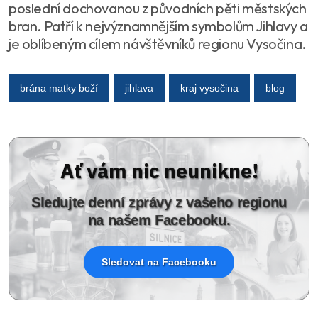
poslední dochovanou z původních pěti městských
bran. Patří k nejvýznamnějším symbolům Jihlavy a
je oblíbeným cílem návštěvníků regionu Vysočina.
brána matky boží
jihlava
kraj vysočina
blog
Ať vám nic neunikne!
Sledujte denní zprávy z vašeho regionu
na našem Facebooku.
Sledovat na Facebooku