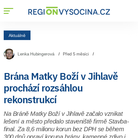
Aktuálně
Lenka Hubingerová
Před 5 měsíci
Brána Matky Boží v Jihlavě
prochází rozsáhlou
rekonstrukcí
Na Bráně Matky Boží v Jihlavě začalo vznikat
lešení a město předalo staveniště firmě Stavba-
final. Za 8,6 milionu korun bez DPH se během
300 dnů opraví koruna brány, kamenné zdivo i