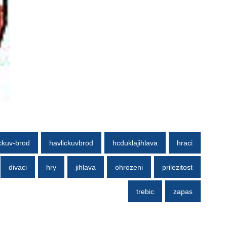
ckuv-brod
havlickuvbrod
hcduklajihlava
hraci
divaci
hry
jihlava
ohrozeni
prilezitost
trebic
zapas