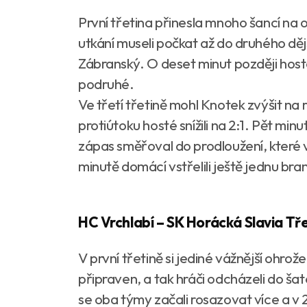
První třetina přinesla mnoho šancí na o
utkání museli počkat až do druhého děj
Zábranský. O deset minut později hosté 
podruhé.
Ve třetí třetině mohl Knotek zvýšit na ro
protiútoku hosté snížili na 2:1. Pět m
zápas směřoval do prodloužení, které 
minutě domácí vstřelili ještě jednu bra
HC Vrchlabí – SK Horácká Slavia Třeb
V první třetině si jediné vážnější ohrož
připraven, a tak hráči odcházeli do š
se oba týmy začali rosazovat více a v 