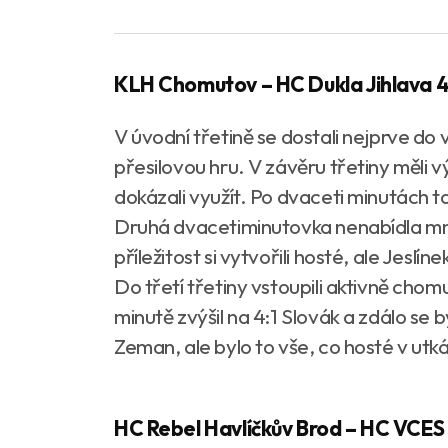
KLH Chomutov – HC Dukla Jihlava 4:2 
V úvodní třetině se dostali nejprve do 
přesilovou hru. V závěru třetiny měli vý
dokázali využít. Po dvaceti minutách tak
Druhá dvacetiminutovka nenabídla mno
příležitost si vytvořili hosté, ale Jeslín
Do třetí třetiny vstoupili aktivně chomu
minutě zvýšil na 4:1 Slovák a zdálo se 
Zeman, ale bylo to vše, co hosté v utká
HC Rebel Havlíčkův Brod – HC VCES H