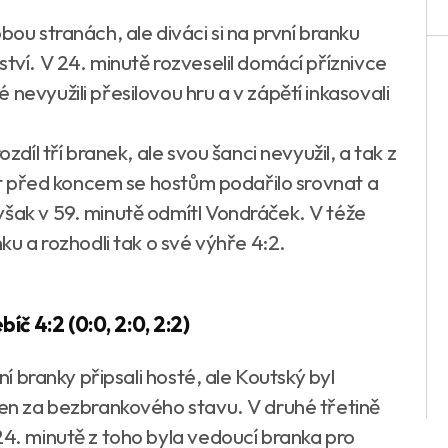
bou stranách, ale diváci si na první branku
ství. V 24. minutě rozveselil domácí příznivce
nevyužili přesilovou hru a v zápětí inkasovali
zdíl tří branek, ale svou šanci nevyužil, a tak z
inut před koncem se hostům podařilo srovnat a
však v 59. minutě odmítl Vondráček. V téže
nku a rozhodli tak o své výhře 4:2.
íč 4:2 (0:0, 2:0, 2:2)
ení branky připsali hosté, ale Koutský byl
aten za bezbrankového stavu. V druhé třetině
24. minutě z toho byla vedoucí branka pro