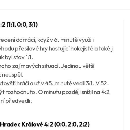
(1:1, 0:0, 3:1)
vedení domácí, když v 6. minutě využili
hodu přesilové hry hostující hokejisté a také ji
 byl stav 1:1.
ho zajímavých situací. Jedinou větší
ek neuspěl.
tovští hráči a už v 45. minutě vedli 3:1. V 52.
být rozhodnuto. O minutu později snížil na 4:2
ní předvedli.
radec Králové 4:2 (0:0, 2:0, 2:2)