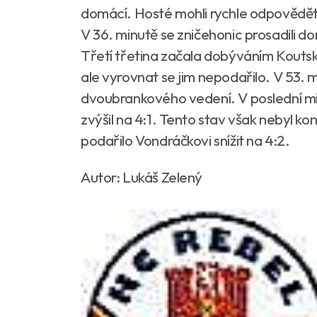
domácí. Hosté mohli rychle odpovědět,
V 36. minutě se zničehonic prosadili 
Třetí třetina začala dobýváním Koutské
ale vyrovnat se jim nepodařilo. V 53. 
dvoubrankového vedení. V poslední min
zvýšil na 4:1. Tento stav však nebyl k
podařilo Vondráčkovi snížit na 4:2.
Autor: Lukáš Zelený