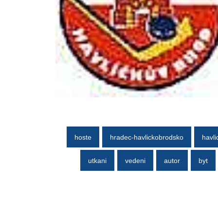
hoste
hradec-havlickobrodsko
havli
utkani
vedeni
autor
byt