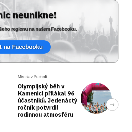
nic neunikne!
vašeho regionu na našem Facebooku.
t na Facebooku
Miroslav Pucholt
Olympijský běh v
Kamenici přilákal 96
účastníků. Jedenáctý
ročník potvrdil
rodinnou atmosféru