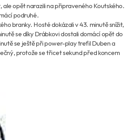
 ale opět narazili na připraveného Koutského.
domácí podruhé.
ho branky. Hosté dokázali v 43. minutě snížit,
minutě se díky Drábkovi dostali domácí opět do
utě se ještě při power-play trefil Duben a
onečný, protože se třicet sekund před koncem